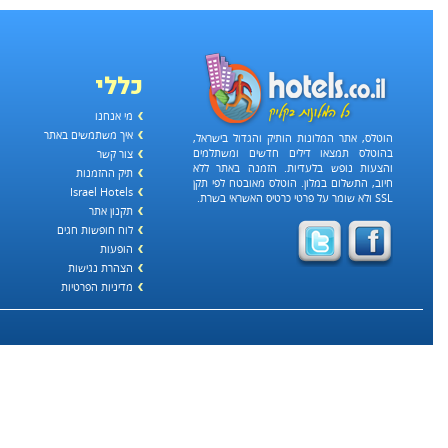
כללי
מי אנחנו
איך משתמשים באתר
הוטלס, אתר המלונות הותיק והגדול בישראל,
בהוטלס תמצאו דילים חדשים ומשתלמים
צור קשר
והצעות נופש בלעדיות. הזמנה באתר ללא
תיק ההזמנות
חיוב, התשלום במלון. הוטלס מאובטח לפי תקן
Israel Hotels
SSL ולא שומר על פרטי כרטיס האשראי בשרת.
תקנון אתר
לוח חופשות חגים
הופעות
הצהרת נגישות
מדיניות הפרטיות