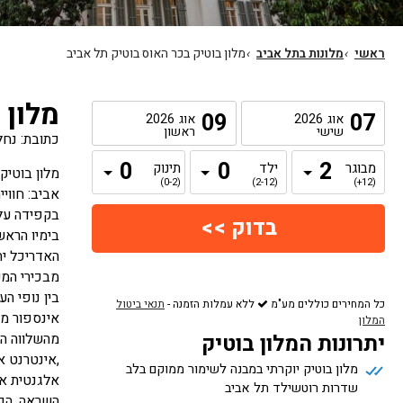
ראשי
›
מלונות בתל אביב
›
מלון בוטיק בכר האוס בוטיק תל אביב
מלון 
09
07
אוג
2026
אוג
2026
שישי
ראשון
כתובת: נחלת בנימין 58
מבוגר
ילד
תינוק
(0-2)
(2-12)
(12+)
אביב: חווי
בקפידה על 
מבכירי המע
כל המחירים כוללים מע"מ
ללא עמלות הזמנה
-
תנאי ביטול
אינספור מו
המלון
יתרונות המלון בוטיק
מלון בוטיק יוקרתי במבנה לשימור ממוקם בלב
אלגנטית אל
שדרות רוטשילד תל אביב
השראה. הכניסה למלון בכר ה