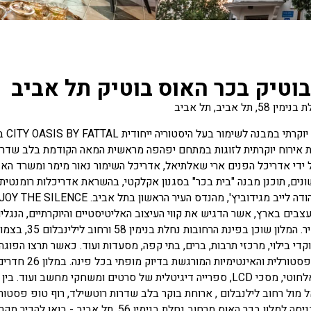
בוטיק בכר האוס בוטיק תל אביב
, תל אביב, תל אביב
מלון
ית אירוח יוקרתית לזוגות במתחם יפהפה מראשית המאה הקודמת בלב שדרו
ידי אדריכל הפנים ארי שאלתיאל, אדריכל השימור נאור מימר ומשרד האדריכ
צבים בארץ, אשר הדגיש את קווי העיצוב האליטיסטיים והיוקרתיים, הנגלים
קדי בילוי, מרכזי תרבות, ברים, בתי קפה, מסעדות ועוד. כאשר תרצו הפוגה
,אינטרנט אלחוטי, מסכי LCD, ספרייה דיגיטלית של סרטים ומשחקי מחש
 מול רחוב לילנבלום , ארוחת בוקר בלב שדרות רוטשילד, רוף טופ פסטורלי
אוס מרחוב נחלת בנימין 56, תל אביב - בואו להכיר מקרוב את חוויית הבוטיק החדשה והיוקרתית בלב תל אביב.