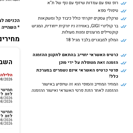
רופ טופ עם עמדות שיזוף עם נוף של ת"א
טיפולי ספא
טרקלין עסקים יוקרתי כולל כיבוד קל ומשקאות
הכניסה למלון בכר הא
בר קולינרי GIGI, באווירה ניו יורקית ייחודית, המגיש
* השהייה במלון
קוקטיילים מרעננים ומנות מעולות.
מחירים
המלון למבוגרים בלבד מגיל 18
כרטיס האשראי יחוייב בהתאם לתקנון ההזמנה
השבו
הזמנה זאת מטופלת על ידי סוכן
פרטי כרטיס האשראי אינם נשמרים במערכת
הלילה 
כלל!
07/08/2026 עד 26
המחיר המחייב והסופי הוא זה שיופיע באישור
חמישי 
ההזמנה לאחר הזנת פרטי האשראי ואישור ההזמנה.
לזוג ל-2 לילו
08/2026
חמישי 
לזוג ל-3 לילו
08/2026