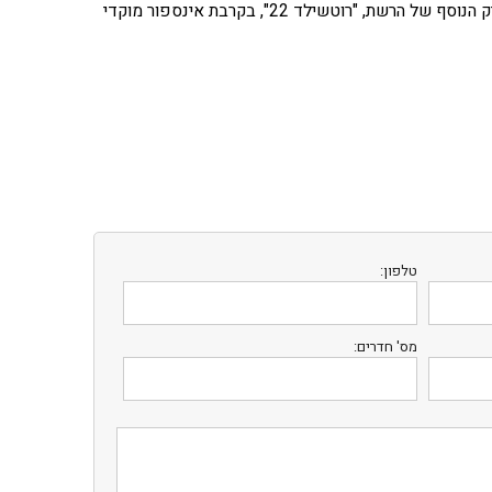
המלון שוכן בפינת הרחובות נחלת בנימין 58 ורחוב לילינבלום 35, בצמוד למלון הבוטיק הנוסף של הרשת, "רוטשילד 22", בקרבת אינספור מוקדי
טלפון:
מס' חדרים: