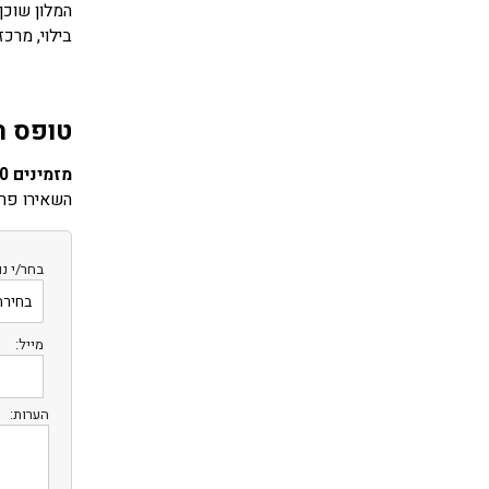
בילוי, מרכז
טופס ה
מזמינים 10 חדרים ומעלה? שבת חתן?
השאירו פרט
בחר/י נו
מייל:
הערות: