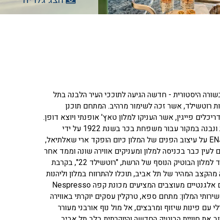
 בוטיק יוקרתי במבנה לשימור בעל היסטוריה ייחודית CITY OASIS BY FATTAL בשורה היסטורית - חדשה הגיעה לתוככי העיר הלבנה בתל
ת רוטשילד, אשר זכה לשימור מרהיב. המתחם תוכנן
לים פייגין, אשר העניקו למלון טאץ' אופנתי ויוצא דופן.
בימיו הראשונים, תוכנן מבנה "בית בכר" בסגנון אקלקטי, בהשראת אדריכלות רומנטית ונבנה במקור עבור משפחת בכר בשנת 1922 על ידי
האדריכל יהודה לייב מגידוביץ', מהנדס העיר הראשון בתל אביב. ENJOY THE SILENCE על עיצוב הפנים של המלון כיום הופקד ארי שאלתיאל,
 לעין כבר בכניסה למלון ומעניקים אווירה שונה וממד אחר
בין נופי העיר. המלון שוכן בפינת הרחובות נחלת בנימין 58 ורחוב לילינבלום 35, בצמוד למלון הבוטיק הנוסף של הרשת, "רוטשילד 22", בקרבת
 מהקצב המהיר של תל אביב, תוכלו להתרווח במלון וליהנות
מהשלווה הפסטורלית והאינטימיות המורגשת בדיוק מופתי בכל פינה. במלון 26 חדרים אלגנטיים מעוצבים המציעים מכונת קפה Nespresso
ב ועוד. בין שירותי המלון: מתחם ספא, טרקלין עסקים יוקרתי באווירה
 עם פינות שיזוף ומרבצים, אל מול נוף אורבני מעורר