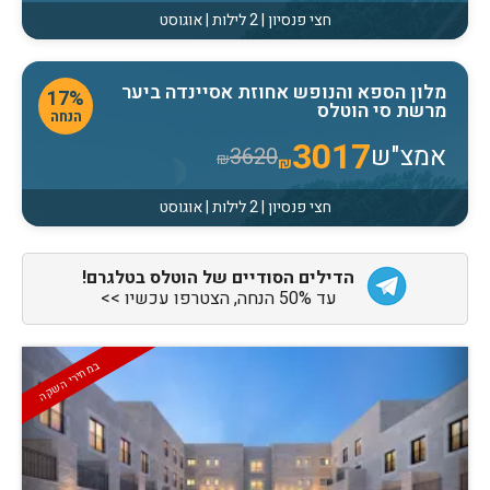
חצי פנסיון | 2 לילות | אוגוסט
מלון הספא והנופש אחוזת אסיינדה ביער
17%
מרשת סי הוטלס
הנחה
3017
אמצ"ש
3620
₪
₪
חצי פנסיון | 2 לילות | אוגוסט
הדילים הסודיים של הוטלס בטלגרם!
עד 50% הנחה, הצטרפו עכשיו >>
במחירי השקה