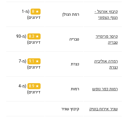
קיבוץ אורטל -
★ 8
(מ-1
רמת הגולן
הנוף הצפוני
דירוגים)
קיסר פרימייר
★ 8.3
(מ-93
טבריה
טבריה
דירוגים)
רמדה אוליביה
★ 9.1
(מ-7
נצרת
נצרת
דירוגים)
★ 8.9
(מ-4
רמות כפר נופש
רמות
דירוגים)
שניר אירוח בוטיק
קיבוץ שניר