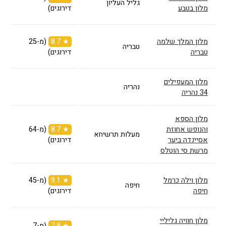
גליל העליון
מלון בטבע
דירוגים)
מלון המלך שלמה
★ 8.7
(מ-25
טבריה
טבריה
דירוגים)
מלון המעפילים
נהריה
34‎ נהריה
מלון הספא
והנופש אחוזת
★ 8.7
(מ-64
מעלות תרשיחא
אסיינדה ביער
דירוגים)
מרשת סי הוטלס
מלון וילה כרמל
★ 9.1
(מ-45
חיפה
חיפה
דירוגים)
מלון חוויה גליליי
★ 7.8
(מ-7