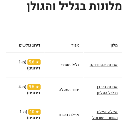
מלונות בגליל והגולן
מלון
אזור
דירוג גולשים
★ 5.6
(מ-1
אחוזת אקוודוקט
גליל מערבי
דירוגים)
אחוזת הירדן
★ 9.5
(מ-4
יסוד המעלה
בגליל העליון
דירוגים)
איילה איילת
★ 10
(מ-1
איילת השחר
השחר - ישרוטל
דירוגים)