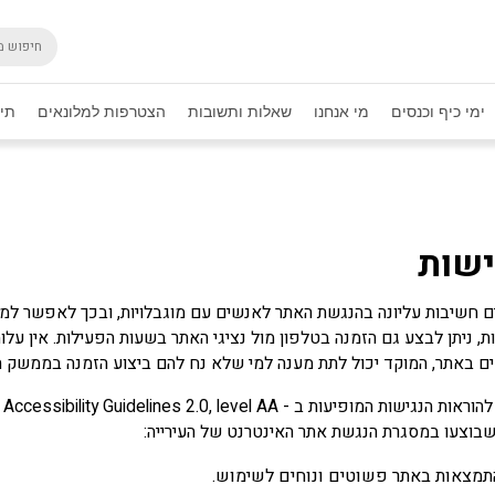
ימי כיף וכנסים
מי אנחנו
שאלות ותשובות
הצטרפות למלונאים
תיק
ישות
ם חשיבות עליונה בהנגשת האתר לאנשים עם מוגבלויות, ובכך לאפשר למרב
, ניתן לבצע גם הזמנה בטלפון מול נציגי האתר בשעות הפעילות. אין עלו
ם באתר, המוקד יכול לתת מענה למי שלא נח להם ביצוע הזמנה בממשק ה
 ב - W3C's Web Content Accessibility Guidelines 2.0, level AA
בוצעו במסגרת הנגשת אתר האינטרנט של העירייה:
התמצאות באתר פשוטים ונוחים לשימוש.