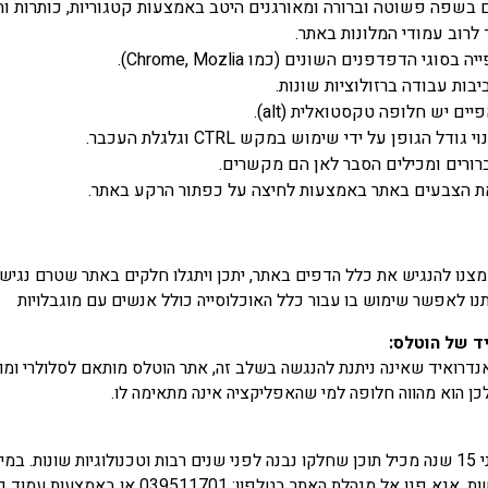
 בשפה פשוטה וברורה ומאורגנים היטב באמצעות קטגוריות, כותרות ותא
לרוב עמודי המלונות באתר.
גי הדפדפנים השונים (כמו Chrome, Mozlia).
ות עבודה ברזולוציות שונות.
ים יש חלופה טקסטואלית (alt).
 הגופן על ידי שימוש במקש CTRL וגלגלת העכבר.
רורים ומכילים הסבר לאן הם מקשרים.
 הצבעים באתר באמצעות לחיצה על כפתור הרקע באתר.
אמצנו להנגיש את כלל הדפים באתר, יתכן ויתגלו חלקים באתר שטרם נגי
ו לאפשר שימוש בו עבור כלל האוכלוסייה כולל אנשים עם מוגבלויות
ד של הוטלס:
דרואיד שאינה ניתנת להנגשה בשלב זה, אתר הוטלס מותאם לסלולרי ומ
כן הוא מהווה חלופה למי שהאפליקציה אינה מתאימה לו.
אתר הוטלס הוקם לפני 15 שנה מכיל תוכן שחלקו נבנה לפני שנים רבות וטכנולוגיות ש
מנהלת האתר בטלפון: 039511701 או באמצעות עמוד פניה למנהל האתר.