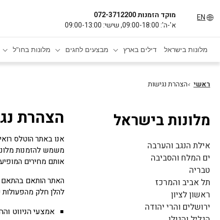
מוקד הזמנות 072-3712200
EN
א'-ה': 09:00-18:00, שישי: 09:00-13:00
מלונות בישראל
דילים בארץ
מבצעים לחגים
מלונות בחו"ל
ראשי
›
הצהרת נגישות
הצהרת נג
מלונות בישראל
אנו באתר הוטלס רואי
אילת הנגב והערבה
משמש להזמנות מלונות
ים המלח והסביבה
אותם מחירים המופיעי
טבריה
האתר הותאם בהתאם להוראות הנגישות המופיעות
תל אביב והמרכז
להלן חלק מהפעולות ש
ראשון לציון
ירושלים והרי יהודה
אמצעי הניווט וה
הגליל והגולן