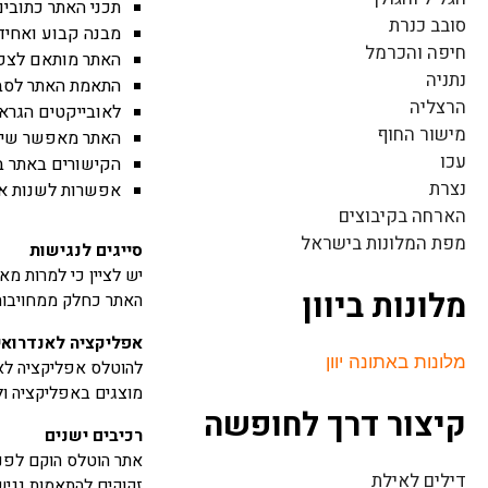
תכני האתר כתובים
סובב כנרת
מבנה קבוע ואחיד 
חיפה והכרמל
האתר מותאם לצפייה בסו
נתניה
התאמת האתר לסביב
הרצליה
לאובייקטים הגראפי
מישור החוף
האתר מאפשר שינוי גודל
עכו
הקישורים באתר ב
נצרת
אפשרות לשנות את
הארחה בקיבוצים
מפת המלונות בישראל
סייגים לנגישות
יש לציין כי למרות מ
מלונות ביוון
האתר כחלק ממחויבותנ
אפליקציה לאנדרואי
מלונות באתונה יוון
להוטלס אפליקציה לאנ
מוצגים באפליקציה ול
קיצור דרך לחופשה
רכיבים ישנים
דילים לאילת
זקוקים להתאמות נגישות, אנא פנו אל 