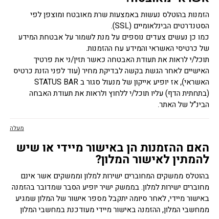
הזמנות בהוטלס נעשות באמצעות שרת מאובטח ומוצפן לפי
הסטנדרטים הבינלאומיים (SSL).
כמו כן נעשים צעדים נוספים על מנת לשמור על אבטחת המידע
של כרטיסי האשראי והמידע עח ההזמנות.
תוכל/י לראות את תעודת האבטחה כאשר תזין/ני את פרטיך
האישיים לאחר הגשת בקשה לבדיקת מחיר (עוד לפני הזנת כרטיס
האשראי), אז יופיע אייקון של מנעול סגור ב STATUS BAR
(בתחתית הדף) עליו תוכל/י ללחוץ ולראות את תעודת האבחה
הבינ"ל של האתר.
מעלה
האם ההזמנות הן באישור מיידי או שיש
להמתין לאישור המלון?
בהוטלס ממשקים המחוברים ישירות למלון וממשקים אשר אינם
מחוברים ישירות למלון. בממשק ישיר יופיע הסבר שמדובר בהזמנה
באישור מיידי, לאחר סיומה יתקבל מספר אישור של המלון שמגיע
ממחשבי המלון, ההזמנה באישור מיידי מעודכנת במחשבי המלון