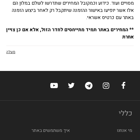
מסויים ועוד. כידוע וכמקובל המחירים שתדרשו לשלם במלון הם
אלו אשר יופיעו באישור ההזמנה שיתקבל רק לאחר ביצוע הזמנה
באתר עם כרטיס אשראי.
** המחירים באתר תמיד מתייחסים לחדר הזול, אלא אם כן צויין
אחרת
מעלה
ערוץ הפייסבוק של הוטלס
ערוץ האינסטגרם של הוטלס
ערוץ הטלגרם של הוטלס
ערוץ טוויטר של הוטלס
ערוץ היוטיוב של הו
כללי
מי אנחנו
איך משתמשים באתר