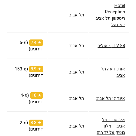
Hotel
Reception
תל אביב
ריספשן תל אביב
- פתאל
★ 7.4
(מ-5
TLV 88 - אוליב
תל אביב
דירוגים)
אורכידאה תל
★ 8.9
(מ-153
תל אביב
אביב
דירוגים)
★ 10
(מ-4
אינדיגו תל אביב
תל אביב
דירוגים)
אלכסנדר תל
★ 8.3
(מ-2
אביב – מלון
תל אביב
דירוגים)
בוטיק על יד הים