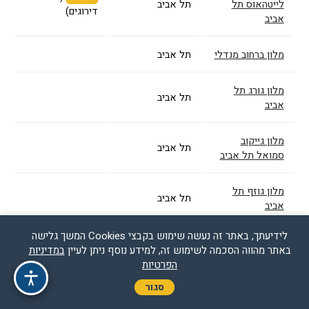
לייטהאוס תל
תל אביב
דירוגים)
אביב
מלון ברחוב מנדלי
תל אביב
מלון גורג תל
תל אביב
אביב
מלון גייקוב
תל אביב
סמואל תל אביב
מלון גוזף תל
תל אביב
אביב
לידיעתך, באתר זה נעשה שימוש בקבצי Cookies המשך גלישה
מלון גולדן האוס -
באתר מהווה הסכמה לשימוש זה, למידע נוסף ניתן לעיין
במדיניות
רשת מלונות
תל אביב
הפרטיות
בראון
סגור
מלון גורדון על