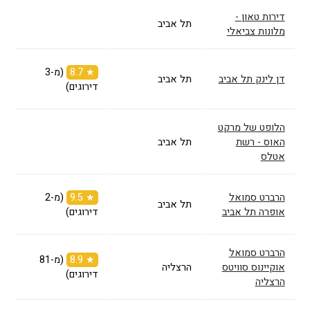
דירות טאון -
תל אביב
מלונות צביאלי
★ 8.7
(מ-3
דן לינק תל אביב
תל אביב
דירוגים)
הלופט של מרקט
האוס - רשת
תל אביב
אטלס
הרברט סמואל
★ 9.5
(מ-2
תל אביב
אופרה תל אביב
דירוגים)
הרברט סמואל
★ 8.9
(מ-81
אוקיינוס סוויטס
הרצליה
דירוגים)
הרצליה