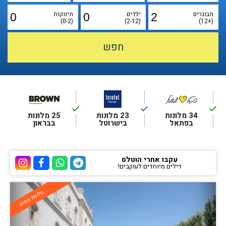
מבוגרים
ילדים
תינוקות
(0-2)
(2-12)
(+12)
done
done
done
34 מלונות
23 מלונות
25 מלונות
בפתאל
בישרוטל
בבראון
עקבו אחרי הוטלס
דילים מיוחדים לעוקבים!
ערוץ הטלגרם של הוטלס
ערוץ הוואטסאפ של 
ערוץ הפייסבוק
ערוץ הא
מלונות חמים