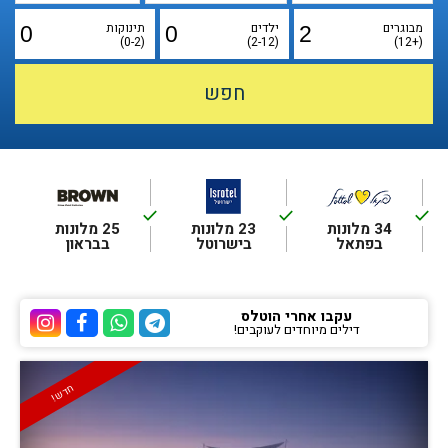
מבוגרים
ילדים
תינוקות
(0-2)
(2-12)
(+12)
done
done
done
34 מלונות
23 מלונות
25 מלונות
בפתאל
בישרוטל
בבראון
עקבו אחרי הוטלס
דילים מיוחדים לעוקבים!
ערוץ הטלגרם של הוטלס
ערוץ הוואטסאפ של 
ערוץ הפייסבוק
ערוץ הא
חדש!