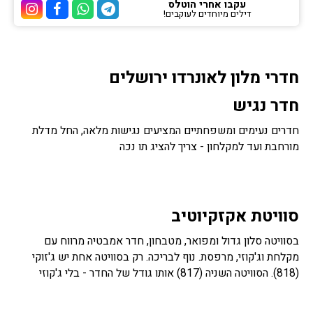
עקבו אחרי הוטלס
דילים מיוחדים לעוקבים!
ערוץ הטלגרם של הוטלס
ערוץ הוואטסאפ של 
ערוץ הפייסבוק
ערוץ הא
חדרי מלון לאונרדו ירושלים
חדר נגיש
חדרים נעימים ומשפחתיים המציעים נגישות מלאה, החל מדלת
מורחבת ועד למקלחון - צריך להציג תו נכה
סוויטת אקזקיוטיב
בסוויטה סלון גדול ומפואר, מטבחון, חדר אמבטיה מרווח עם
מקלחת וג'קוזי, מרפסת. נוף לבריכה. רק בסוויטה אחת יש ג'זוקי
(818). הסוויטה השניה (817) אותו גודל של החדר - בלי ג'קוזי