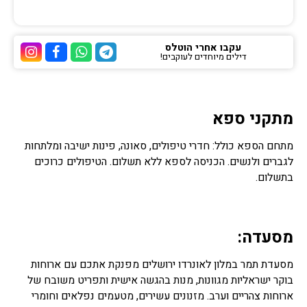
עקבו אחרי הוטלס
דילים מיוחדים לעוקבים!
ערוץ הטלגרם של הוטלס
ערוץ הוואטסאפ של 
ערוץ הפייסבוק
ערוץ הא
מתקני ספא
מתחם הספא כולל: חדרי טיפולים, סאונה, פינות ישיבה ומלתחות
לגברים ולנשים. הכניסה לספא ללא תשלום. הטיפולים כרוכים
בתשלום.
מסעדה:
מסעדת תמר במלון לאונרדו ירושלים מפנקת אתכם עם ארוחות
בוקר ישראליות מגוונות, מנות בהגשה אישית ותפריט משובח של
ארוחות צהריים וערב. מזנונים עשירים, מטעמים נפלאים וחומרי