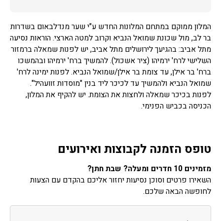
המלון ממוקם במתחם המלונות החדש ע"י שער מנדלבאום בשדרות
בר לב, מול שכונת שמואל הנביא וקרוב למטה הארצי. הוראות נסיעה
מתל אביב: בהגיעך לירושלים מתל אביב, יש לפנות שמאלה ברמזור
השלישי לרח' ירמיהו (ציר אשכול). להמשיך ברח' ירמיהו ובהמשכו
ברח' בר אילן, עד צומת בר אילן/שמואל הנביא. לפנות ימינה לרח'
שמואל הנביא ולהמשיך עד לכיכר ליד בנין "מוסדות זוועהיל".
לפנות בכיכר שמאלה ולחצות את הצומת. יש להקיף את המלון,
הכניסה בכביש הפנימי.
טופס הזמנה לקבוצות ואירועים
מזמינים 10 חדרים ומעלה? שבת חתן?
השאירו פרטים וסוכן נסיעות יחזור אליכם בהקדם עם הצעות
לחופשה הבאה שלכם.