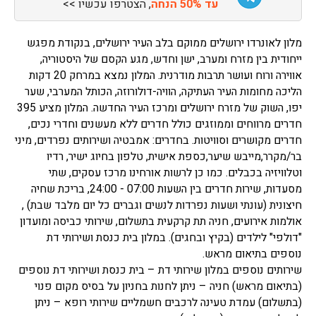
עד 50% הנחה
, הצטרפו עכשיו >>
מלון לאונרדו ירושלים ממוקם בלב העיר ירושלים, בנקודת מפגש
ייחודית בין מזרח ומערב, ישן וחדש, מגע הקסם של היסטוריה,
אווירה ורוח ועושר תרבות מודרנית. המלון נמצא במרחק 20 דקות
הליכה מחומות העיר העתיקה, הוויה-דולורוזה, הכותל המערבי, שער
יפו, השוק של מזרח ירושלים ומרכז העיר החדשה. המלון מציע 395
חדרים מרווחים וממוזגים כולל חדרים ללא מעשנים וחדרי נכים,
חדרים מקושרים וסוויטות. בחדרים: אמבטיה ושירותים נפרדים, מיני
בר/מקרר,מייבש שיער,כספת אישית, טלפון בחיוג ישיר, רדיו
וטלוויזיה בכבלים. כמו כן לרשות אורחינו מרכז עסקים, שתי
מסעדות, שירות חדרים בין השעות 07:00 - 24:00, בריכת שחיה
חיצונית (עונתי ושעות נפרדות לנשים וגברים כל יום מלבד שבת) ,
אולמות אירועים, חניה תת קרקעית בתשלום, שירותי כביסה ומועדון
"דולפי" לילדים (בקיץ ובחגים). במלון בית כנסת ושירותי דת
נוספים בתיאום מראש.
שירותים נוספים במלון שירותי דת – בית כנסת ושירותי דת נוספים
(בתיאום מראש) חניה – ניתן לחנות בחניון על בסיס מקום פנוי
(בתשלום) עמדת טעינה לרכבים חשמליים שירותי רופא – ניתן