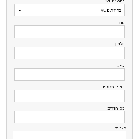
בחר/י נושא:
שם:
טלפון:
מייל:
תאריך מבוקש:
מס' חדרים:
הערות: