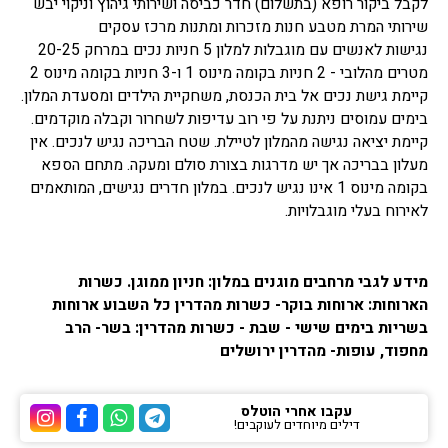
לקבל ביקור רופא (בתשלום) חדר כביסה ושירותי גיהוץ וניקוי יבש
שירותי המרת מטבע חנות מזכרות ומתנות מרכז עסקים
נגישות לאנשים עם מוגבלות למלון 5 חניות נכים במרחק 20-25
מטרים מהלובי - 2 חניות בקומה מינוס 1 ו-3 חניות בקומה מינוס 2
קיימת גישת נכים אל בית הכנסת, משחקיית הילדים ומסעדת המלון.
בימים עמוסים ניתנת על פי רוב עדיפות לשחרור וקבלה מוקדמים.
קיימת יציאה נגישה מהמלון לטיילת. שטח הבריכה נגיש לנכים. אין
מעלון בבריכה אך יש מדרגות בצורת סולם ומעקה. מתחם הספא
בקומה מינוס 1 אינו נגיש לנכים. במלון חדרים נגישים, המותאמים
לאירוח בעלי מוגבלויות.
מידע לגבי מרחבים מוגנים במלון: חניון ממוגן. כשרות
הארוחות: ארוחות בוקר- כשרות מהדרין כל השבוע ארוחות
בשריות בימים שישי - שבת - כשרות מהדרין: בשר- הרב
מחפוד, עופות- מהדרין ירושלים
עקבו אחרי הוטלס
דילים מיוחדים לעוקבים!
ערוץ הטלגרם של הוטלס
ערוץ הוואטסאפ של 
ערוץ הפייסבוק
ערוץ הא