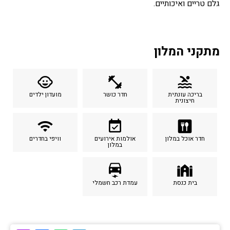
גלם טריים ואיכותיים.
מתקני המלון
child_care
fitness_center
pool
בריכה עונתית
חדר כושר
מועדון ילדים
חיצונית
wifi
event_available
dining
חדר אוכל במלון
אולמות אירועים
וויפי בחדרים
במלון
electric_car
synagogue
בית כנסת
עמדת רכב חשמלי