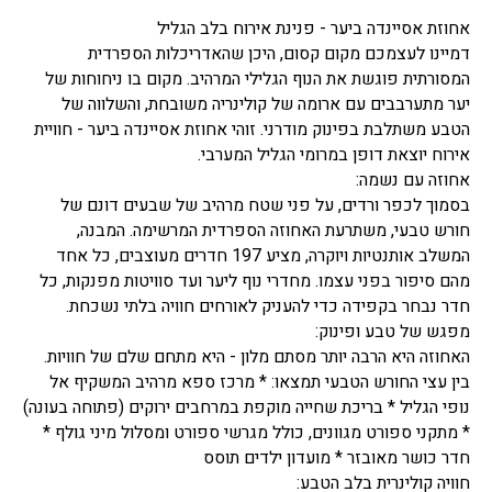
אחוזת אסיינדה ביער - פנינת אירוח בלב הגליל
דמיינו לעצמכם מקום קסום, היכן שהאדריכלות הספרדית
המסורתית פוגשת את הנוף הגלילי המרהיב. מקום בו ניחוחות של
יער מתערבבים עם ארומה של קולינריה משובחת, והשלווה של
הטבע משתלבת בפינוק מודרני. זוהי אחוזת אסיינדה ביער - חוויית
אירוח יוצאת דופן במרומי הגליל המערבי.
אחוזה עם נשמה:
בסמוך לכפר ורדים, על פני שטח מרהיב של שבעים דונם של
חורש טבעי, משתרעת האחוזה הספרדית המרשימה. המבנה,
המשלב אותנטיות ויוקרה, מציע 197 חדרים מעוצבים, כל אחד
מהם סיפור בפני עצמו. מחדרי נוף ליער ועד סוויטות מפנקות, כל
חדר נבחר בקפידה כדי להעניק לאורחים חוויה בלתי נשכחת.
מפגש של טבע ופינוק:
האחוזה היא הרבה יותר מסתם מלון - היא מתחם שלם של חוויות.
בין עצי החורש הטבעי תמצאו: * מרכז ספא מרהיב המשקיף אל
נופי הגליל * בריכת שחייה מוקפת במרחבים ירוקים (פתוחה בעונה)
* מתקני ספורט מגוונים, כולל מגרשי ספורט ומסלול מיני גולף *
חדר כושר מאובזר * מועדון ילדים תוסס
חוויה קולינרית בלב הטבע: