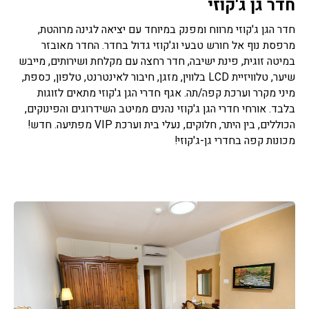
חדר גן ג'קוזי
חדר הגן ג'קוזי מרווח ומפנק במיוחד עם יציאה לגינה מרוהטת,
מרפסת נוף אל חורש טבעי וג'קוזי גדול בחדר. החדר מאובזר
במיטה זוגית, פינת ישיבה, חדר רחצה עם מקלחת ושירותים, מייבש
שיער, טלוויזיית LCD בלווין, מזגן, חיבור לאינטרנט, טלפון, כספת,
מיני מקרר וערכת קפה/תה. אגף חדרי הגן ג'קוזי מתאים לזוגות
בלבד. אורחי חדרי הגן ג'קוזי נהנים ממיטב השידרוגים והפינוקים,
הכוללים, בין היתר, חלוקים, נעלי בית וערכת VIP מפתיעה. חדש!
מכונות קפה בחדרי גן-ג'קוזי!