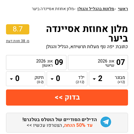
ראשי
›
מלונות בהגליל והגולן
›
מלון אחוזת אסיינדה ביער
מלון אחוזת אסיינדה
8.7
ביער
מ-
38
חוות דעת
כתובת: יפה נוף מעלות תרשיחא, הגליל והגולן
09
07
אוג
2026
אוג
2026
שישי
ראשון
מבוגר
ילד
תינוק
(0-2)
(2-12)
(12+)
הדילים הסודיים של הוטלס בטלגרם!
עד 50% הנחה
, הצטרפו עכשיו >>