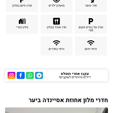
חדר כושר
מועדון ילדים
חניה חינם במלון
holiday_village
dining
local_parking
חניה על בסיס מקום
חדר אוכל במלון
מלון כפרי
פנוי
wifi
wifi
וויפי חינם
וויפי בחדרים
עקבו אחרי הוטלס
דילים מיוחדים לעוקבים!
ערוץ הטלגרם של הוטלס
ערוץ הוואטסאפ של 
ערוץ הפייסבוק
ערוץ הא
חדרי מלון אחוזת אסיינדה ביער