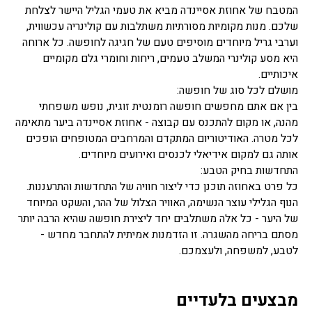
המטבח של אחוזת אסיינדה מביא את טעמי הגליל היישר לצלחת
שלכם. מנות מקומיות מסורתיות משתלבות עם קולינריה עכשווית,
וערבי גריל מיוחדים מוסיפים טעם של חגיגה לחופשה. כל ארוחה
היא מסע קולינרי המשלב טעמים, ריחות וחומרי גלם מקומיים
איכותיים.
מושלם לכל סוג של חופשה:
בין אם אתם מחפשים חופשה רומנטית זוגית, נופש משפחתי
מהנה, או מקום להתכנס עם קבוצה - אחוזת אסיינדה ביער מתאימה
לכל מטרה. האודיטוריום המתקדם והמרחבים המטופחים הופכים
אותה גם למקום אידיאלי לכנסים ואירועים מיוחדים.
התחדשות בחיק הטבע:
כל פרט באחוזה תוכנן כדי ליצור חוויה של התחדשות והתרעננות.
הנוף הגלילי עוצר הנשימה, האוויר הצלול של ההר, והשקט המיוחד
של היער - כל אלה משתלבים יחד ליצירת חופשה שהיא הרבה יותר
מסתם בריחה מהשגרה. זו הזדמנות אמיתית להתחבר מחדש -
לטבע, למשפחה, ולעצמכם.
מבצעים בלעדיים