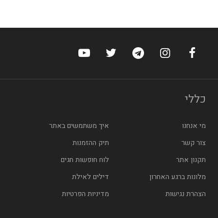
ערוץ הפייסבוק של הוטלס
ערוץ האינסטגרם של הוטלס
ערוץ הטלגרם של הוטלס
ערוץ טוויטר של הוטלס
ערוץ היוטיוב של הו
כללי
מי אנחנו
איך משתמשים באתר
צור קשר
תיק ההזמנות
תקנון אתר
לוח חופשות חגים
מלונות ברגע האחרון
דילים לאילת
הצהרת נגישות
מדיניות הפרטיות