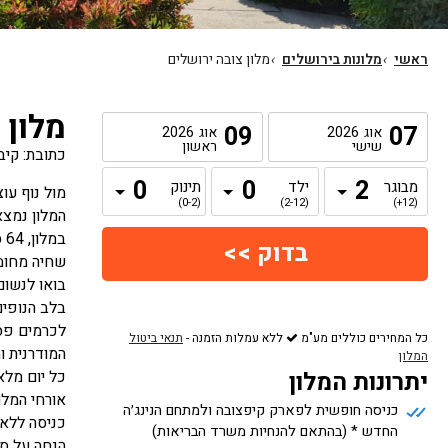
ראשי
›
מלונות בירושלים
›
מלון צובה ירושלים
מלון 
09
07
אוג
2026
אוג
2026
שישי
ראשון
כתובת: קיבו
מבוגר
ילד
תינוק
מול נוף עוצ
(0-2)
(2-12)
(12+)
המלון נמצא במרחק 20 דקות נסיעה מי
ב
שחיה מחוממת (הפע
בואו לנשו
בלב הנופים
לכרמים פסט
כל המחירים כוללים מע"מ
ללא עמלות הזמנה
-
תנאי ביטול
המודרנית ו
המלון
יתרונות המלון
כל יום מלא
אורחי המלו
כניסה חופשית לפארק קיפצובה ולמתחם הנינג׳ה
כניסה ללא 
החדש * (בהתאם להנחיות משרד הבריאות)
הנחה על סד