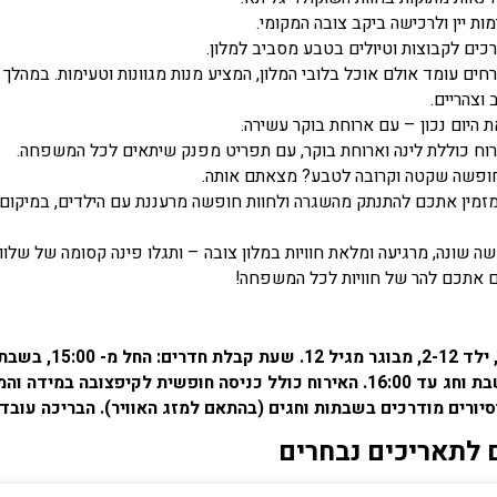
ות יין ולרכישה ביקב צובה המקומי.
רכים לקבוצות וטיולים בטבע מסביב למלון.
חים עומד אולם אוכל בלובי המלון, המציע מנות מגוונות וטעימות. במהלך 
 וצהריים.
 היום נכון – עם ארוחת בוקר עשירה.
וח כוללת לינה וארוחת בוקר, עם תפריט מפנק שיתאים לכל המשפחה.
פשה שקטה וקרובה לטבע? מצאתם אותה.
מזמין אתכם להתנתק מהשגרה ולחוות חופשה מרעננת עם הילדים, במיקום
שה שונה, מרגיעה ומלאת חוויות במלון צובה – ותגלו פינה קסומה של שלוו
ם אתכם להר של חוויות לכל המשפחה!
תינוק 0-2, ילד
11:00. בשבת וחג עד 16:00. האירוח כולל כניסה חופשית לקיפצוב
סיורים מודרכים בשבתות וחגים (בהתאם למזג האוויר). הבריכה עובד
 לתאריכים נבחרים