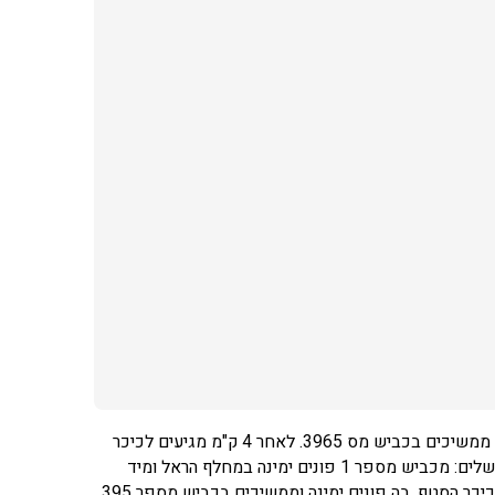
למגיעים מת"א: מכביש מספר 1 פונים ימינה במחלף הראל (מבשרת ציון) ומיד ימינה. ממשיכים בכביש מס 3965. לאחר 4 ק"מ מגיעים לכיכר
הסטף, בה פונים ימינה וממשיכים בכביש מספר 395 עד לקיבוץ צובה. למגיעים מירושלים: מכביש מספר 1 פונים ימינה במחלף הראל ומיד
שמאלה לכיוון מעוז ציון (קסטל). ממשיכים בכביש מס 3965. לאחר 4 ק"מ מגיעים לכיכר הסטף, בה פונים ימינה וממשיכים בכביש מספר 395