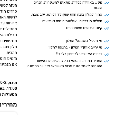
נופש באווירה כפרית, מתאים למשפחות, חברים
הנחה לטעימ
וזוגות
סיורים מוד
סמוך למלון צובה חוות שוקולד גליתא, יקב צובה.
לרשות האור
טיולים מודרכים , אולמות כנסים ואירועים .
ארוחות ערב
קיום אירועים משפחתיים
מתחילים את
חבילת האיר
מי מטפל בהזמנה?
המלון
מחפשים חו
מלון צובה 
מי יחייב אותך?
המלון - בהגעה למלון
מהבית.
כרטיס האשראי לביטחון בלבד!!!
הזמינו חופ
המחיר המחייב והסופי הוא זה שיופיע באישור
אנו מזמיני
ההזמנה לאחר הזנת פרטי האשראי ואישור ההזמנה.
הפעילות ו
מחירים