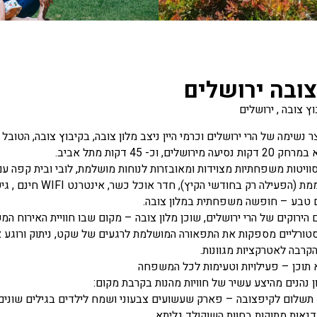
צובה ירושלים
ץ צובה , ירושלים
ר נשימה של הרי ירושלים וכרמי היין ניצב מלון צובה, בקיבוץ צובה, הטובל 
רושלים, וכ- 45 דקות מתל אביב.
מלון, 64 סוויטות משפחתיות מצוידות ומאובזרות לנוחות מושלמת, לובי ובית קפ
ילה רק בחודשי הקיץ), חדר אוכל כשר, אינטרנט WIFI חינם , גישה לנכים וחנייה בשפע. בוודאי!
ם טבע – חופשה משפחתית במלון צובה.
 הירוקים של הרי ירושלים, שוכן מלון צובה – מקום שבו חוויית האירוח 
ורליים מספקות את התפאורה המושלמת לרגעים של שקט, ניתוק ורוגע אמי
הקרבה לאטרקציות מגוונות.
 תוכן – פעילויות וטעימות לכל המשפחה
ן נהנים מהיצע עשיר של חוויות מהנות בקרבת מקום:
תשלום לקיפצובה – פארק שעשועים צבעוני ושמח לילדים בגילים שונים.
נאות מתוקות בחוות השוקולד גליתא.