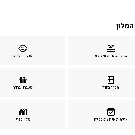
המלון
child_care
pool
בריכה עונתית חיצונית
מועדון ילדים
countertops
kitchen
מקרר בחדר
מטבחון בחדר
holiday_village
event_available
אולמות אירועים במלון
מלון כפרי