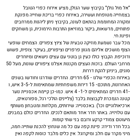
"אל מול גולן" בקיבוץ שער הגולן, מציע אירוח כפרי הטובל
בצמחייה מטופחת ועשירה, באירוח כפרי בריכת שחייה מפנקת
ומקורה המחוממת בהתאם לעונה, בקיבוץ ניתן ליהנות ממרחבים
פתוחים, מדשאות, ביקור במוזיאון התרבות הירמוכית, גן משחקים
ופינת חי.
מכל עבר נשמעת מוזיקה טבעית של ציוץ צפורים. הצמחים שופעי
הצוף מושכים אליהם מגוון פרפרים וציפורים, בעיקר: צופית, פשוש
ודוכיפת. הקבוץ כולו כעין גן בוטני עם עצים נישאים ומיוחדים
מרחבי העולם. בזכות העצים מקננות אצלנו ציפורים שונות, מעל 50
סוגים, ביניהן להקת דררות.
באירוח הכפרי שלנו - 65 חדרים. החדרים שודרגו וחודשו בשנים
האחרונות, מתוכם- 15 דירות משפחתיות שמתאימות ל-3-5 איש, ו
-41 חדרים המתאימים ל-1- 4 איש. כמו-כן קיימת אכסניית נוער
קטנה הנמכרת לקבוצות בלבד (צליינים הולכי רגל, ספורטאים,
ארכיאולוגיים וכו'). באכסנייה: שירותים, מקלחות ומטבחון משותף
עם טלויזיה. באתר חדר אחד מותאם לנכים. החדרים כולם במבנים.
מיעוטם צמודי קרקע ורובם בני שתי קומות.
בכל חדר ודירה: פינת קפה עם כל מה שנחוץ להכנת שתייה חמה,
מיני מקרר עם חלב ומיקרוגל. אין כלים מלבד כוסות לקפה ואין