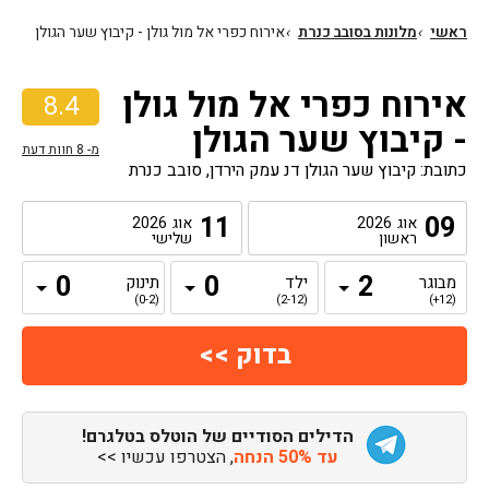
ראשי
›
מלונות בסובב כנרת
›
אירוח כפרי אל מול גולן - קיבוץ שער הגולן
אירוח כפרי אל מול גולן
8.4
- קיבוץ שער הגולן
מ-
8
חוות דעת
כתובת: קיבוץ שער הגולן דנ עמק הירדן, סובב כנרת
11
09
אוג
2026
אוג
2026
ראשון
שלישי
מבוגר
ילד
תינוק
(0-2)
(2-12)
(12+)
הדילים הסודיים של הוטלס בטלגרם!
עד 50% הנחה
, הצטרפו עכשיו >>