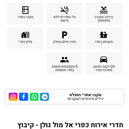
kitchen
smoke_free
pool
בריכה מקורה
כל החדרים ללא
מקרר בחדר
מחוממת
עישון
holiday_village
local_parking
countertops
מטבחון בחדר
חניה חינם במלון
מלון כפרי
people
time_to_leave
20 דקות נסיעה
5 מקסימום נפשות
ממרכז העיר
בחדר משפחה
עקבו אחרי הוטלס
דילים מיוחדים לעוקבים!
ערוץ הטלגרם של הוטלס
ערוץ הוואטסאפ של 
ערוץ הפייסבוק
ערוץ הא
חדרי אירוח כפרי אל מול גולן - קיבוץ