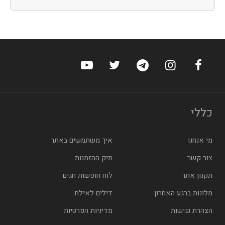
ערוץ הפייסבוק של הוטלס
ערוץ האינסטגרם של הוטלס
ערוץ הטלגרם של הוטלס
ערוץ טוויטר של הוטלס
ערוץ היוטיוב של הו
כללי
מי אנחנו
איך משתמשים באתר
צור קשר
תיק ההזמנות
תקנון אתר
לוח חופשות חגים
מלונות ברגע האחרון
דילים לאילת
הצהרת נגישות
מדיניות הפרטיות