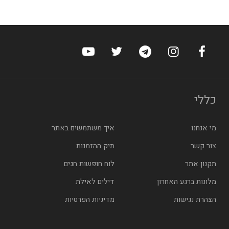
ערוץ הפייסבוק של הוטלס
ערוץ האינסטגרם של הוטלס
ערוץ הטלגרם של הוטלס
ערוץ טוויטר של הוטלס
ערוץ היוטיוב של הו
כללי
מי אנחנו
איך משתמשים באתר
צור קשר
תיק ההזמנות
תקנון אתר
לוח חופשות חגים
מלונות ברגע האחרון
דילים לאילת
הצהרת נגישות
מדיניות הפרטיות