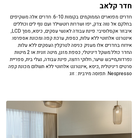
חדר קלאב
חדרים מפוארים הממוקמים בקומות 6-10. חדרים אלה משקיפים
בחלקם אל נווה צדק, יפו ושדרות רוטשילד ועם נוף לים וכוללים
איבזור אקסלוסיבי: פינת עבודה לאנשי עסקים, כיסא, מסך LCD,
אינטרנט אלחוטי ללא עלות, כספת, ערכת קפה ומכונת אספרסו.
אירוח בחדרים אלו מעניק כניסה לטרקלין העסקים ללא עלות.
החדר כולל:משקל דיגיטלי, כספת מזגן, מיטה זוגית או 2 מיטות
נפרדות,מייבש שיער, חלוקי רחצה, פינת עבודה, נעלי בית, ספריית
סרטים דיגיטלית ,כיסא ,אינטרנט אלחוטי ללא תשלום מכונת קפה
Nespresso. תפוסה מירבית : זוג