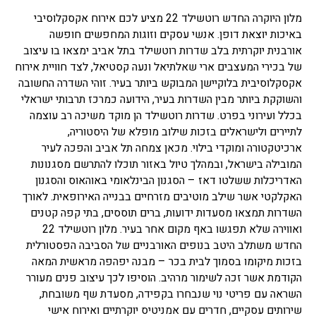
מלון היוקרה החדש רוטשילד 22 מציע לכם אירוח אקסקלוסיבי
באיכות יוצאת דופן. אנשי עסקים וזוגות המחפשים חופשה
אורבנית יוקרתית בלב שדרות רוטשילד בתל אביב ימצאו בו עיצוב
של בכירי המעצבים ארי שאלתיאל ונעה קסטיאל, לצד חוויית אירוח
אקסקלוסיבית בלוקיישן המבוקש ביותר בעיר. זוהי השדרה החשובה
והשוקקת ביותר מבין השדרות בעיר, הידועה כמרכז תרבותי ישראלי
בכלל ועירוני בפרט. שדרות רוטשילד הן מוקד משיכה רב עוצמה
לתיירים ולישראלים בזכות שילוב מופלא של היסטוריה,
ארכיטקטורה ומוקדי בילוי. מכאן צמחה תל אביב והפכה לעיר
המובילה בישראל, ובמהלך טיול באזור תוכלו להתרשם מסגנונות
האדריכלות ששלטו דאז – הסגנון הבינלאומי באוהאוס והסגנון
האקלקטי אשר שילב מוטיבים מזרחיים בבנייה האירופאית. לאורך
השדרות תמצאו מסעדות ידועות, ברים תוססים, בתי קפה קטנים
ואווירה שלא תפגשו באף מקום אחר בעיר. מלון רוטשילד 22
החדש משתלב היטב בנופים האורבניים של הסביבה הפסטורלית
בזכות מיקומו בסמוך לבית בכר – מבנה יפהפה מראשית המאה
הקודמת אשר זכה לשימור מרהיב. הוסיפו לכך עיצוב פנים מעורר
השראה עם פריטי נוי שנבחרו בקפידה, מסעדת שף משובחת,
שירותים עסקיים, חדרים עם אמניטיס יוקרתיים ואירוח אישי