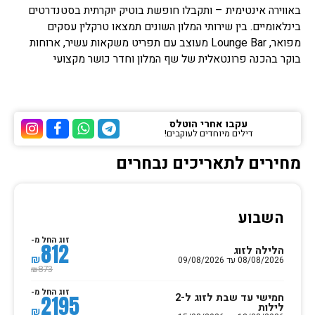
באווירה אינטימית – ותקבלו חופשת בוטיק יוקרתית בסטנדרטים
בינלאומיים. בין שירותי המלון השונים תמצאו טרקלין עסקים
מפואר, Lounge Bar מעוצב עם תפריט משקאות עשיר, ארוחות
בוקר בהכנה פרונטאלית של שף המלון וחדר כושר מקצועי
עקבו אחרי הוטלס
דילים מיוחדים לעוקבים!
ערוץ הטלגרם של הוטלס
ערוץ הוואטסאפ של 
ערוץ הפייסבוק
ערוץ הא
מחירים לתאריכים נבחרים
השבוע
זוג החל מ-
812
הלילה לזוג
₪
08/08/2026 עד 09/08/2026
873
₪
זוג החל מ-
חמישי עד שבת לזוג ל-2
2195
לילות
₪