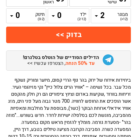
שישי
ראשון
מבוגר
ילד
תינוק
(0-2)
(2-12)
(12+)
הדילים הסודיים של הוטלס בטלגרם!
עד 50% הנחה
, הצטרפו עכשיו >>
ביחידות אירוח של ירוק בהר נוף הררי קסום, מיוער ומוריק נשקף
מכל עבר. בכל נשימה – "אוויר הרים צלול כיין" נקי מזיהומי העיר.
זריחות בוורוד ,שקיעות באדום וציוץ ציפורים הם רק חלק מהקסם
אשר הופכים את החופש לחוויה. 700 מטר גבוה מעל פני הים, מזג
אוויר אידאלי.ארוחת הבוקר (כשר), מבוססת על מחלבות ומאפיות
מהסביבה, מוגשת לכם בסלסלה ישירות לחדר. חדש בשורש...."מוזה
בהר" -מסעדת גורמה. מומלץ להזמין מראש מקום במסעדה.
המסעדה כשרה. הסביבה הקרובה מציעה טיולים בטבע, דרך היין,
מוסיקה ומסעדות, אופניים, דרך בורמה ההסטורית ורק 10-15 דקות