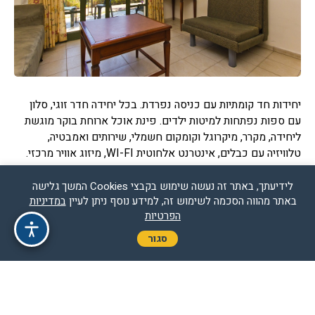
יחידות חד קומתיות עם כניסה נפרדת. בכל יחידה חדר זוגי, סלון
עם ספות נפתחות למיטות ילדים. פינת אוכל ארוחת בוקר מוגשת
ליחידה, מקרר, מיקרוגל וקומקום חשמלי, שירותים ואמבטיה,
טלוויזיה עם כבלים, אינטרנט אלחוטית WI-FI, מיזוג אוויר מרכזי.
לידיעתך, באתר זה נעשה שימוש בקבצי Cookies המשך גלישה
באתר מהווה הסכמה לשימוש זה, למידע נוסף ניתן לעיין
במדיניות
הפרטיות
8.9
ציון מלון שורש - ירוק בהר מ-98
חוות דעת
סגור
כהן
מולכו
(2015-10-05)
(2015-10-05)
9/10
8/10