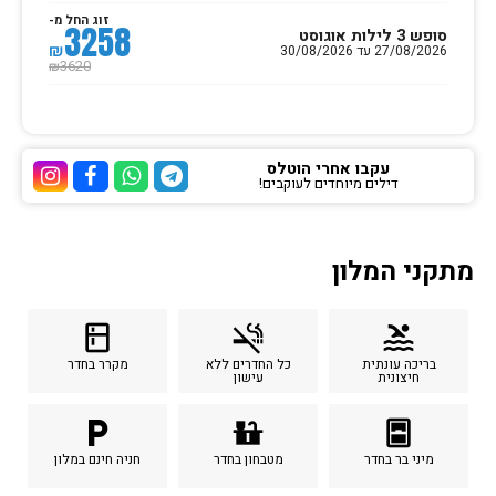
זוג החל מ-
3258
סופש 3 לילות אוגוסט
₪
27/08/2026 עד 30/08/2026
3620
₪
עקבו אחרי הוטלס
דילים מיוחדים לעוקבים!
ערוץ הטלגרם של הוטלס
ערוץ הוואטסאפ של 
ערוץ הפייסבוק
ערוץ הא
מתקני המלון
kitchen
smoke_free
pool
בריכה עונתית
כל החדרים ללא
מקרר בחדר
חיצונית
עישון
local_parking
countertops
sensor_window
מיני בר בחדר
מטבחון בחדר
חניה חינם במלון