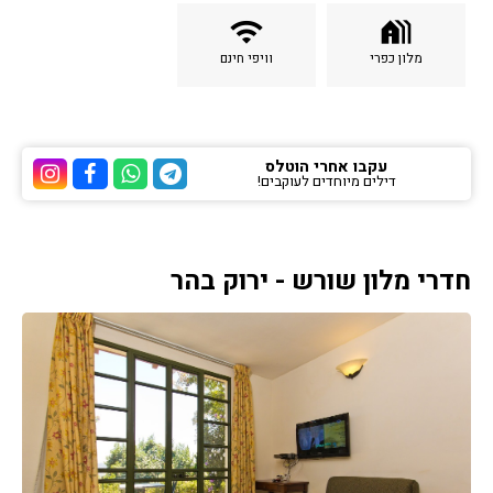
wifi
holiday_village
מלון כפרי
וויפי חינם
עקבו אחרי הוטלס
דילים מיוחדים לעוקבים!
ערוץ הטלגרם של הוטלס
ערוץ הוואטסאפ של 
ערוץ הפייסבוק
ערוץ הא
חדרי מלון שורש - ירוק בהר