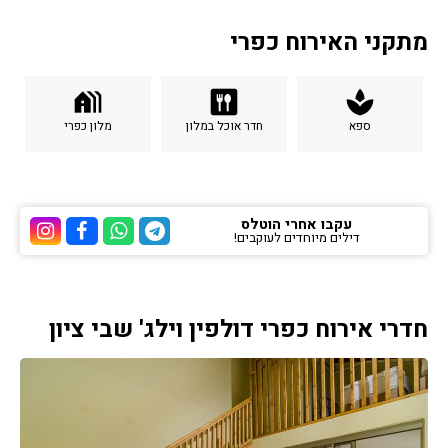
מתקני האירוח כפרי
holiday_village
dining
spa
ספא
חדר אוכל במלון
מלון כפרי
עקבו אחרי הוטלס
דילים מיוחדים לעוקבים!
ערוץ הטלגרם של הוטלס
ערוץ הוואטסאפ של 
ערוץ הפייסבוק
ערוץ הא
חדרי אירוח כפרי דולפין וילג' שבי ציון