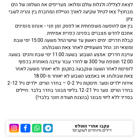
לצאת לצלילה ולגלות עולם ומלואו. מעדיפים את השלווה של הים
מבחוץ? צאו לטיול שקיעה לאורך הטיילת המחברת בין נהריה לשבי
ציון.
בין אם לחופשה משפחתית או לפסק זמן זוגי - אנחנו מזמינים
אתכם לחדש מצברים בפנינה כפרית אמיתית.
קבלת חדרים: ימים ראשון עד שישי:החל משעה 15:00 ימי שבת
ומוצאי חג: החל משעתיים לאחר צאת השבת/חג
עזיבת חדרים: אמצע השבוע: בשעה 11:00 ימי שבת וחגים: בשעה
12:00 תוספת של 300 ₪ לחדר עבור עזיבה מאוחרת בכפוף
לזמינות לאחר השעה שנקבעה בתקנון. ולא יאוחר משעה לאחר
צאת שבת/חג או באמצע השבוע לא יאוחר מ-18:00
אירוח ילדים ונוער: תינוקות גיל 0-2 – בחדר הורים. ילדים גיל 2-12
בחדר הורים. נוער גיל 12-21 בליווי מבוגר בחדר בלבד. חיילים
בסדיר ללא ליווי מבוגר (בהצגת תעודת חוגר בלבד!)
עקבו אחרי הוטלס
דילים מיוחדים לעוקבים!
ערוץ הטלגרם של הוטלס
ערוץ הוואטסאפ של 
ערוץ הפייסבוק
ערוץ הא