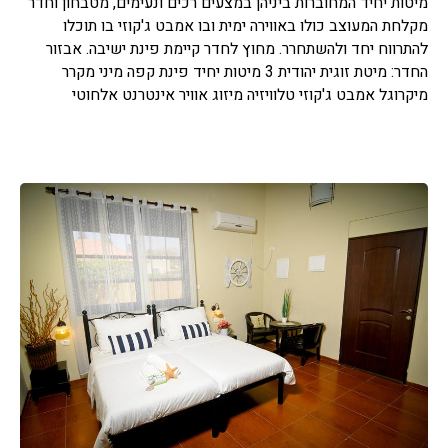
מיטות יחיד המחוברות ביניהן במצעים רכים ונעימים, מטבחון וחדר
מקלחת המעוצב כולו באווירה ימית ובו אמבט ג'קוזי בו תוכלו
להתרווח יחד ולהשתחרר. מחוץ לחדר קיימת פינת ישיבה. אבזור
החדר: מיטת זוגית יהודית 3 מיטות יחיד פינת קפה מיני מקרר
מיקרוגל אמבט ג'קוזי טלוויזיה מיזוג אוויר אינטרנט אלחוטי