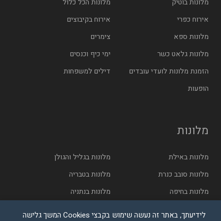
מלונות בוטיק
מלונות הכל כלול
אירוח כפרי
אירוח בקיבוצים
מלונות ספא
צימרים
מלונות גלאט כשר
ימי כיף וכנסים
הזמנת מלונות לועדי עובדים
דילים למשפחות
הופעות
מלונות
מלונות באילת
מלונות בגליל והגולן
מלונות סובב כנרת
מלונות בטבריה
מלונות בחיפה
מלונות בנתניה
מלונות בתל אביב
מלונות בירושלים
לידיעתך, באתר זה נעשה שימוש בקבצי Cookies המשך גלישה