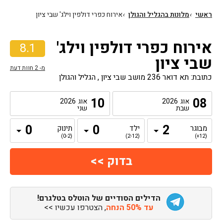
ראשי
›
מלונות בהגליל והגולן
›
אירוח כפרי דולפין וילג' שבי ציון
אירוח כפרי דולפין וילג'
8.1
שבי ציון
מ-
2
חוות דעת
כתובת: תא דואר 236 מושב שבי ציון , הגליל והגולן
10
08
אוג
2026
אוג
2026
שבת
שני
מבוגר
ילד
תינוק
(0-2)
(2-12)
(12+)
הדילים הסודיים של הוטלס בטלגרם!
עד 50% הנחה
, הצטרפו עכשיו >>