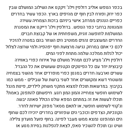
בכפר הנופש אוליב דולפין וילג' זיקקנו את השילוב המושלם שבין
כפר ירוק ופורח לבין חוף ים מהיפים בארץ. הכפר עשיר בחדרים
כפריים הנהנים ממרחב אישי ביניהם בזכות הצמחיה עשירה
והמגוונת ברחבי כפר הנופש.. בדולפין וילג' דייקנו את המסגרת
המושלמת לחופשה זוגית, משפחתית או של קבוצת חברים.
החדרים המעוצבים נהנים ממוטיב הים השזור בהם במטרה להזכיר
לכם כי אתם במרחק נגיעה מרצועת חוף יפהפיה ולמי שרוצה לצלול
יכול לגלות ממלכה שלמה מתחת לפני המים.
דולפין וילג' מציע לכם תמהיל מושלם של אירוח כפרי באווירה
קיבוצית יחד עם כל הפינוקים הקטנים שעושים את כל ההבדל.
עשרים וארבעה חדרים בסגנון כפרי מופרדים אחד מהשני בצמחיה
ומשטחי דשא ומקושרים אחד לשני ברשת של שבילים - ממש כמו
בקיבוץ. במדשאות תוכלו למצוא מתקני משחק לילדים, פינות מנגל
לשימוש חופשי צמחייה והמון המון רוגע. חיפשתם להתפנק באמת?
תוכלו לעשות את זה במתחם הספא שלנו הכולל סאונה יבשה
וג'קוזי לשימוש חופשי, או לתאם מסאז' מפנק ישירות לחדר.
הקונכיות, הצדפים וכוכבי הים שפזורים בחדרים יזכירו לכם שחוף
הים המהפנט נמצא ממש מעבר לפינה. בחוף פועל מועדון צלילה
ושיט ובו תוכלו להשכיר סאפ, לצאת להפלגות בסירת מנוע או