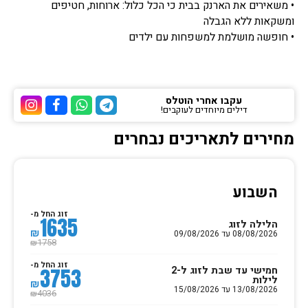
• משאירים את הארנק בבית כי הכל כלול: ארוחות, חטיפים
ומשקאות ללא הגבלה
• חופשה מושלמת למשפחות עם ילדים
עקבו אחרי הוטלס
דילים מיוחדים לעוקבים!
ערוץ הטלגרם של הוטלס
ערוץ הוואטסאפ של 
ערוץ הפייסבוק
ערוץ הא
מחירים לתאריכים נבחרים
השבוע
זוג החל מ-
1635
הלילה לזוג
₪
08/08/2026 עד 09/08/2026
1758
₪
זוג החל מ-
חמישי עד שבת לזוג ל-2
3753
לילות
₪
13/08/2026 עד 15/08/2026
4036
₪