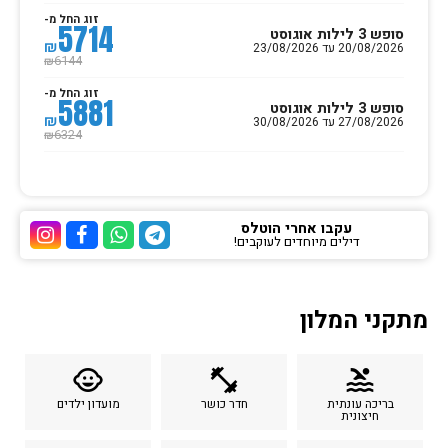
זוג החל מ-
5714
סופש 3 לילות אוגוסט
₪
20/08/2026 עד 23/08/2026
6144
₪
זוג החל מ-
5881
סופש 3 לילות אוגוסט
₪
27/08/2026 עד 30/08/2026
6324
₪
עקבו אחרי הוטלס
דילים מיוחדים לעוקבים!
ערוץ הטלגרם של הוטלס
ערוץ הוואטסאפ של 
ערוץ הפייסבוק
ערוץ הא
מתקני המלון
child_care
fitness_center
pool
בריכה עונתית
חדר כושר
מועדון ילדים
חיצונית