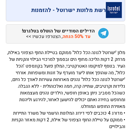
רשת מלונות ישרוטל - להזמנות
הדילים הסודיים של הוטלס בטלגרם!
עד 50% הנחה
, הצטרפו עכשיו >>
מלון 'ישרוטל לגונה הכל כלול' ממוקם בטיילת החוף הצפוני באילת,
מרחק 2 דקות הליכה מחוף הים ובסמוך למרכזי הבילוי והקניות של
העיר. בנוסף למיקומו האטרקטיבי, המלון פועל בקונספט 'הכל
כלול', מה שהופך אותו ליעד מועדף על זוגות ומשפחות. אורחי
'ישרוטל לגונה הכל כלול' נהנים מארוחות עשירות לאורך כל היום,
גלידות וקרטיבים, שתייה קרה, חמה ואלכוהולית - ללא הגבלה.
כשהכל מסביב ניתן באופן חופשי, הילדים נהנים מעצמאות
ומחופש בחירה ואתם יכולים להישען לאחור, להירגע וליהנות
מאווירת החופש המוחלט.
• מדורג 4 כוכבים לפי דירוג המלונות הרשמי של משרד התיירות
• ממוקם על טיילת החוף הצפוני של אילת, 2 דקות מאזור הקניות
והבילויים