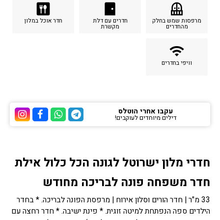
dining
sensor_door
balcony
מרפסות שמש בחלק
חדרים עם דלת
חדר אוכל במלון
מהחדרים
מקשרת
wifi
וויפי בחדרים
עקבו אחרי הוטלס
דילים מיוחדים לעוקבים!
ערוץ הטלגרם של הוטלס
ערוץ הוואטסאפ של 
ערוץ הפייסבוק
ערוץ הא
חדרי מלון ישרוטל לגונה הכל כלול אילת
חדר משפחה פונה לבריכה מחודש
33 מ"ר | חדר הורים וסלון אירוח | מרפסת הפונה לבריכה. * בחדר
הילדים ספה הנפתחת למיטה זוגית. * פינת ישיבה. * חדר רחצה עם