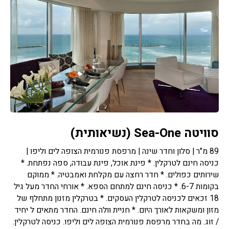
סוויטה Sea-One (נשיאותית)
89 מ"ר | סלון וחדר שינה | מרפסת פנורמית הצופה לים וליפו |
כניסה חינם לטרקלין. * פינת אוכל, פינת עבודה, ספה נפתחת. *
שירותים כפולים. * חדר רחצה עם מקלחת ואמבטיה. * ממוקם
בקומות 6-7. * כניסה חינם למתחם הספא. * אורחי החדר מעל גיל
18 זכאים לכניסה לטרקלין העסקים. * בטרקלין מזנון מתחלף של
מזון ומשקאות לאורך היום. * חניית וולה חינם. החדר מתאים ל יחיד
/ זוג. מה בחדר מרפסת פנורמית הצופה לים וליפו. כניסה לטרקלין.