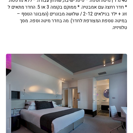
40 מ"ר | מיטה וספה. * פינת ישיבה, שולחן עבודה. * ללא מרפסת.
* חדר רחצה עם אמבטיה. * ממוקם בקומה 3 או 5. החדר מתאים ל
זוג + ילד בגילאים 2-12 / שלושה מבוגרים (המבוגר הנוסף –
במיטה נוספת המצורפת לחדר). מה בחדר מיטה וספה. מסך
טלוויזיה.