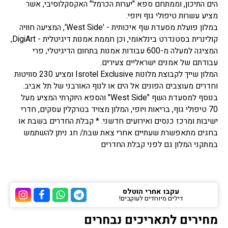
הים התיכון, וממתחם ספא "יערות הכרמל" האקסקלוסיבי, אשר
מציע עשרות טיפולי גוף ויופי.
במלון פועלת מסעדת שף איכותית - 'West Side', המציעה חוויה
קולינרית בסטנדרט בינלאומי, וכן חממת אמנות דיגיטלית - DigiArt,
המציגה למעלה מ-600 עבודות אמנות בתחום הדיגיטלי, פרי
עבודתם של אמנים ישראליים צעירים.
המלון שייך לקבוצת מלונות Isrotel Exclusive ומציע 230 סוויטות
וחדרים מעוצבים הפונים אל הים או לנוף האורבני של תל אביב.
בנוסף למסעדת השף "West Side" והספא היוקרתי המציע מעל
70 טיפולי גוף, בריאות ויופי, המלון מצויד בטרקלין עסקים, חדרי
ישיבות ומרכז כנסים ואירועים חדשני. * קבלת החדרים בשבת או
בחגים מתאפשרת שעתיים אחרי צאת שבת/ חג ניתן להשתמש
במתקני המלון גם לפני קבלת החדרים
עקבו אחרי הוטלס
דילים מיוחדים לעוקבים!
ערוץ הטלגרם של הוטלס
ערוץ הוואטסאפ של 
ערוץ הפייסבוק
ערוץ הא
מחירים לתאריכים נבחרים