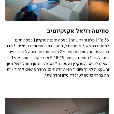
סוויטה רויאל אקזקיוטיב
56 מ"ר | סלון וחדר שינה | כניסה חינם לטרקלין | כניסה חינם
למתחם הספא. * פינת אוכל, פינת עבודה, שירותים כפולים. * חדר
רחצה עם מקלחת ואמבטיה. * 2 מרפסות אחת צופה לים והשנייה
פונה לעיר. * ממוקם בקומות 18-19. * אורחי החדר מעל גיל 18
זכאים לכניסה לטרקלין העסקים. * בטרקלין מזנון מתחלף של מזון
ומשקאות לאורך היום. * חניית וולה חינם. החדר מתאים ל יחיד / זוג.
מה בחדר כניסה לטרקלין. סלון וחדר שינה.