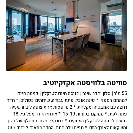
סוויטה בלוויסטה אקזקיוטיב
55 מ"ר | סלון וחדר שינה | כניסה חינם לטרקלין | כניסה חינם
למתחם הספא. * פינת אוכל, פינת עבודה, שירותים כפולים. * חדר
רחצה עם אמבטיה ומקלחת. * 2 מרפסות אחת צופה לים והשנייה
פונה לעיר. * ממוקם בקומות 15-19. * אורחי החדר מעל גיל 18
זכאים לכניסה לטרקלין העסקים. * בטרקלין מזנון מתחלף של מזון
ומשקאות לאורך היום. * חניית וולה חינם. החדר מתאים ל יחיד / זוג.