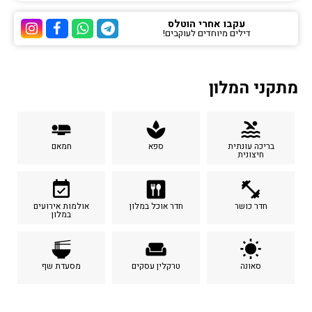
עקבו אחרי הוטלס
דילים מיוחדים לעוקבים!
ערוץ הטלגרם של הוטלס
ערוץ הוואטסאפ של 
ערוץ הפייסבוק
ערוץ הא
מתקני המלון
airline_seat_flat
spa
pool
בריכה עונתית
ספא
חמאם
חיצונית
event_available
dining
fitness_center
חדר כושר
חדר אוכל במלון
אולמות אירועים
במלון
ramen_dining
weekend
wb_sunny
סאונה
טרקלין עסקים
מסעדת שף