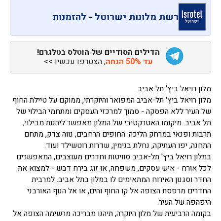
רשת מלונות ישרוטל - להזמנות
הדילים הסודיים של הוטלס בטלגרם!
עד 50% הנחה
, הצטרפו עכשיו >>
מלון רויאל ביץ' תל אביב
מלון רויאל ביץ' תל-אביב המפואר והיוקרתי, ממוקם על טיילת החוף
של העיר ללא הפסקה - סמוך למרכזי העסקים ומתחמי הבילוי של
תל אביב. מיקומו האטרקטיבי של המלון מאפשר ליהנות מבילוי,
תרבות ופנאי במרחק הליכה: החופים הרחבים, נווה צדק, מתחם
התחנה, יפו העתיקה, נחלת בנימין, שדרות רוטשילד ועוד.
במלון רויאל ביץ' תל-אביב סוויטות וחדרים מעוצבים, המאפשרים
לכל אורח - איש עסקים, משפחה, או זוג בירח דבש - למצוא את
החדר וסגנון האירוח המתאימים לו במלון בתל אביב. למרבית
החדרים מרפסת הצופה אל קו החוף והים, או אל הנוף האורבני
היפהפה של העיר.
בקומה הרביעית של מלון היוקרה, תיהנו מבריכה מרשימה הצופה אל