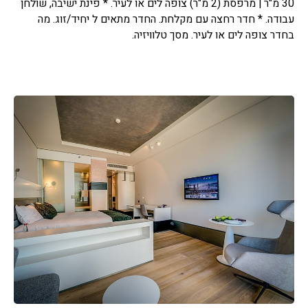
30 מ"ר | מרפסת (2 מ"ר) צופה לים או לעיר. * פינת ישיבה, שולחן
עבודה. * חדר רחצה עם מקלחת. החדר מתאים ל יחיד/זוג. מה
בחדר צופה לים או לעיר. מסך טלוויזיה.