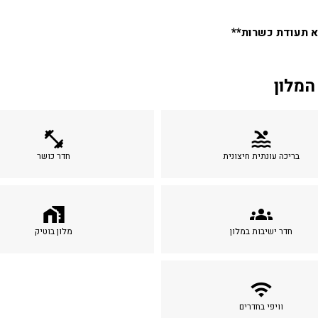
 תעודת כשרות**
המלון
fitness_center
pool
בריכה עונתית חיצונית
חדר כושר
home_work
groups
חדר ישיבות במלון
מלון בוטיק
wifi
וויפי בחדרים