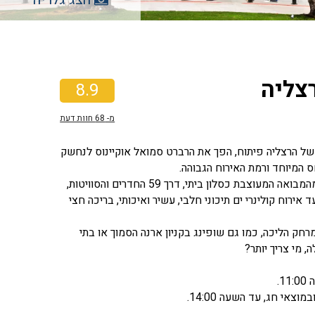
רצליה
8.9
מ-
68
חוות דעת
ק של הרצליה פיתוח, הפך את הרברט סמואל אוקיינוס לנחשק
 המיוחד ורמת האירוח הגבוהה.
כבר מהכניסה, נשקף הכחול בחלון הענק אל הים, ומכאן החוויה שלכם רק מתחילה… מהמבואה המעוצבת כסלון ביתי, דרך 59 החדרים והסוויטות,
רוח קולינרי ים תיכוני חלבי, עשיר ואיכותי, בריכה חצי
חק הליכה, כמו גם שופינג בקניון ארנה הסמוך או בתי
 מי צריך יותר?
י חג, עד השעה 14:00.