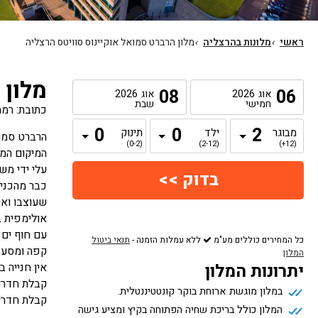
ראשי
›
מלונות בהרצליה
›
מלון הרברט סמואל אוקיינוס סוויטס הרצליה
מלון 
08
06
אוג
2026
אוג
2026
חמישי
שבת
כתובת: רמת ים 50 הרצלי
מבוגר
ילד
תינוק
הרברט סמוא
(0-2)
(2-12)
(12+)
המיקום המע
עלי ידי מש
שעוצבו ואו
אולימפית ב
עם חוף ים 
כל המחירים כוללים מע"מ
ללא עמלות הזמנה
-
תנאי ביטול
קפה ומסעדו
המלון
יתרונות המלון
אין חנייה במלון. נ
קבלת חדרים בימים א-ה מהשעה
במלון מוגשת ארוחת בוקר קונטטיננטלית.
קבלת חדרים
המלון כולל בריכת שחיה הפתוחה בקיץ ומציע גישה