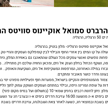
הרברט סמואל אוקיינוס סוויטס ה
ה, הרצליה
ל אוקיינוס סוויטס הרצליה- מלון בוטיק בהרצליה
ולה על קו המים בין אזורי החוף והבילוי לבין קומפלקס העסקים וההיי-ט
פחות נופשים ואנשי עסקים מכל העולם שהתאהבו גם באווירת המלון, היחס
בזרו במילה האחרונה, המרפסות המשקיפות אל הים, השקיעות והאופק… ועד אי
עונה וחדר כושר מאובזר ומתקדם.
צמוד מהמטופחים והנקיים בישראל, מסעדות חוף ופעילויות ספורט ימי במר
ת על שפת המרינה היפה, ובילוי במתחם העסקים השוקק עמוק לתוך הלילה,
יתן לחנות רכבים בחניון שמאי 10 (בתשלום ועל בסיס מקום פנוי)
 16:00 עזיבת חדרים בימים א-ו ובערבי חג עד השעה 11:00.
 בשבת ובמוצאי חג, כשעה לאחר צאת השבת/חג, עזיבת חדרים בשבת ובמוצא