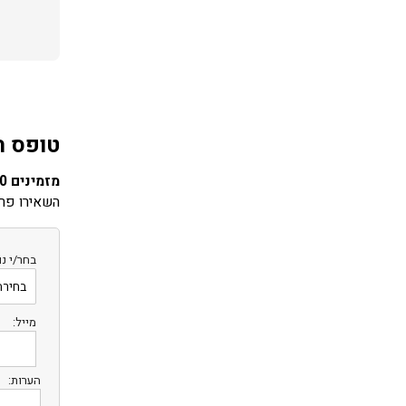
טופס ה
מזמינים 10 חדרים ומעלה? שבת חתן?
השאירו פרט
בחר/י נו
מייל:
הערות: