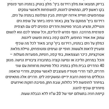
בדיוק תמצאו את מלון רזידנס ביץ': מלון בוטיק בנתניה חצי פנסיון
בקו ראשון לים, המתאים לזוגות, למשפחות ולאנשי עסקים
שמחפשים חוויית אירוח יוקרתית. מבין המלונות בנתניה על הים,
רזידנס ביץ' ממוקם על צוק באזור היפה ביותר על שפת הים
והטיילת, ומציע מבחר סוויטות וחדרים הפונים לים עם תצפית
פנורמית מרהיבה. הנוף נפרש לרגליכם, וכל שנותר לכם הוא לנשום
עמוק את אוויר החופש, ללגום קפה בנחת ופשוט ליהנות.
כמלון על הים בנתניה, רזידנס ביץ' קרוב מאוד לכל מה שכיף
ומעניין לראות ולעשות: חופי ים נעימים ומטופחים, טיילת מלאת
אטרקציות, כיכר העצמאות, בתי קפה, חנויות, מסעדות מעולות –
והכל במרחק הליכה או נסיעה קצרה בתחבורה ציבורית נגישה. מגוון
40 החדרים בבית מלון בנתניה כולל סוויטות מרווחות עם שני
חדרים, לצד חדרי סטודיו מעוצבים לאנשי עסקים, וחדרי טראסה
הכוללים מרפסת רחבת ידיים המשקיפה לים. חדרים אלה מתאימים
במיוחד לחופשת ליל כלולות, שבת חתן, מסיבת רווקות ואירועים
מיוחדים שכיף לחגוג.
קיימת חניה בתשלום יומי של 20 ש"ח ללא הגבלת שעות.