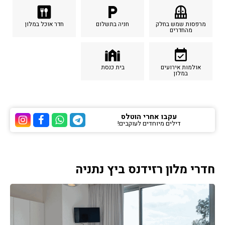
dining
local_parking
balcony
מרפסות שמש בחלק
חניה בתשלום
חדר אוכל במלון
מהחדרים
synagogue
event_available
אולמות אירועים
בית כנסת
במלון
עקבו אחרי הוטלס
דילים מיוחדים לעוקבים!
ערוץ הטלגרם של הוטלס
ערוץ הוואטסאפ של 
ערוץ הפייסבוק
ערוץ הא
חדרי מלון רזידנס ביץ נתניה