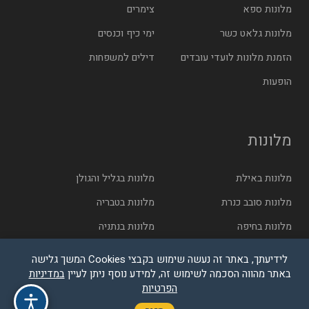
מלונות ספא
צימרים
מלונות גלאט כשר
ימי כיף וכנסים
הזמנת מלונות לועדי עובדים
דילים למשפחות
הופעות
מלונות
מלונות באילת
מלונות בגליל והגולן
מלונות סובב כנרת
מלונות בטבריה
מלונות בחיפה
מלונות בנתניה
מלונות בתל אביב
מלונות בירושלים
לידיעתך, באתר זה נעשה שימוש בקבצי Cookies המשך גלישה
באתר מהווה הסכמה לשימוש זה, למידע נוסף ניתן לעיין
במדיניות
הפרטיות
© בייטק תקשורת בע"מ - כל הזכויות שמורות