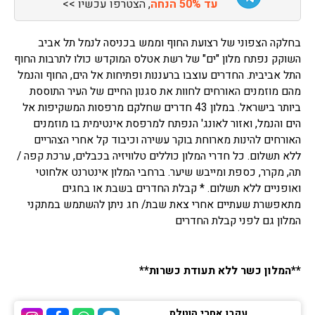
עד 50% הנחה
, הצטרפו עכשיו >>
בחלקה הצפוני של רצועת החוף וממש בכניסה לנמל תל אביב
השוקק נפתח מלון "ים" של רשת אטלס המוקדש כולו לתרבות החוף
התל אביבית. החדרים עוצבו ברעננות ופתיחות אל הים, החוף והנמל
מהם מוזמנים האורחים לחוות את סגנון החיים של העיר התוססת
ביותר בישראל. במלון 43 חדרים שחלקם מרפסות המשקיפות אל
הים והנמל, ואזור לאונג' הנפתח למרפסת אינטימית בו מוזמנים
האורחים להינות מארוחת בוקר עשירה וכיבוד קל אחרי הצהריים
ללא תשלום. כל חדרי המלון כוללים טלוויזיה בכבלים, ערכת קפה /
תה, מקרר, כספת ומייבש שיער. ברחבי המלון אינטרנט אלחוטי
ואופניים ללא תשלום. * קבלת החדרים בשבת או בחגים
מתאפשרת שעתיים אחרי צאת שבת/ חג ניתן להשתמש במתקני
המלון גם לפני קבלת החדרים
**המלון כשר ללא תעודת כשרות**
עקבו אחרי הוטלס