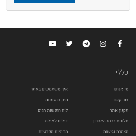
ערוץ הפייסבוק של הוטלס
ערוץ האינסטגרם של הוטלס
ערוץ הטלגרם של הוטלס
ערוץ טוויטר של הוטלס
ערוץ היוטיוב של הו
כללי
מי אנחנו
איך משתמשים באתר
צור קשר
תיק ההזמנות
תקנון אתר
לוח חופשות חגים
מלונות ברגע האחרון
דילים לאילת
הצהרת נגישות
מדיניות הפרטיות