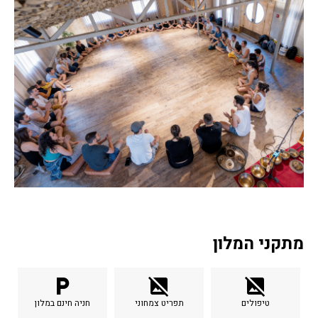
מתקני המלון
local_parking
image_not_supported
image_not_supported
טיפולים
תפריט צמחוני
חניה חינם במלון