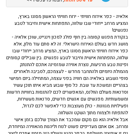
אלאיה - כפר אירוח חוויתי - ירוח חוויתי הראשון מסוגו בארץ,
המציע מרחב ייחודי שבו שלווה, התפתחות אישית וחיבור לטבע
נפגשים!
בנקודת מפגש קסומה בין חוף פולג למכון וינגייט, שוכן אלאיה -
מושג חדש בעולם האירוח הישראלי. זה לא סתם עוד מלון, אלא
כפר אירוח חוויתי הראשון מסוגו בארץ, המציע מרחב ייחודי שבו
שלווה, התפתחות אישית וחיבור לטבע נפגשים. בין שבילים קסומים
ופינות טבע מרגיעות, נוצרת אווירה שמזמינה אתכם להתנתק
מהמולת היומיום ולהתחבר מחדש - לעצמכם, לסביבה ולאחרים.
סופי השבוע באלאיה הם חוויה בפני עצמה, המתחילה ביום חמישי
בצהריים ונמשכת עד שבת. כל סוף שבוע מביא איתו תוכן עשיר
וסדנאות מעולם הוולנס, המאפשרים לכם להתנסות בחוויות חדשות
ומשמעותיות. מפגשים עם אנשים חדשים, סדנאות מעשירות,
ופעילויות מגוונות - כולן מעוצבות כדי לאפשר לכם לגדול,
להתפתח ולצמוח מתוך השקט והשלווה.
אבל אלאיה הוא גם מקום שמכבד את הצורך שלכם בזמן אישי
ומרחב. אם אתם מעדיפים פשוט לנוח וליהנות מהאווירה המיוחדת,
גם זו אופציה מושלמת. הכפר הקטן והשליו הזה מזמין אתכם ליצור