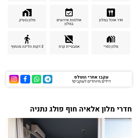
home_work
event_available
dining
חדר אוכל במלון
אולמות אירועים
מלון בוטיק
במלון
directions_walk
image_not_supported
holiday_village
מלון כפרי
אמבטיית קרח
3 דקות הליכה מהחוף
עקבו אחרי הוטלס
דילים מיוחדים לעוקבים!
ערוץ הטלגרם של הוטלס
ערוץ הוואטסאפ של 
ערוץ הפייסבוק
ערוץ הא
חדרי מלון אלאיה חוף פולג נתניה