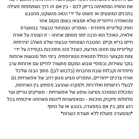
את החוויה המתאימה בדיוק לכם - בין אם זה דרך השתתפות פעילה
בתכנים המוצעים או פשוט על ידי הנאה מהשקט, מהטבע
ומהאווירה הייחודית שלא תמצאו בשום מקום אחר.
חוויה קולינרית מיוחדת - התפריט הצמחוני טבעוני: במסעדת
אלאיה, האוכל הוא הרבה יותר מסתם ארוחה - זו הצהרה על אורח
חיים בריא וקיים. המטבח הצמחוני-טבעוני שלנו משלב יצירתיות
קולינרית עם תזונה מודעת, כשכל מנה מתוכננת בקפידה על ידי
צוות מקצועי הכולל תזונאית ונטורופתית. בימי חול מוגשות ארוחות
בוקר עשירות, ובסופי שבוע המקום מתעורר לחיים עם ארוחות ערב
מיוחדות וקבלות שבת מחברות (בלבוש לבן). מתוך הבנה שלכל
אורח צרכים ייחודיים, התפריט מציע מגוון רחב של אפשרויות גם
לבעלי רגישויות ואלרגיות. ולמקרה שהרעב מפתיע בין הארוחות,
המכולת הסמוכה מציעה שפע של אפשרויות - משייקים טריים ועד
סלסלות פיקניק מוכנות - המאפשרות ליהנות מארוחה איכותית בכל
רגע נתון, בין אם במסעדה, בטבע או על החוף.
*המסעדה פועלת ללא תעודת כשרות*