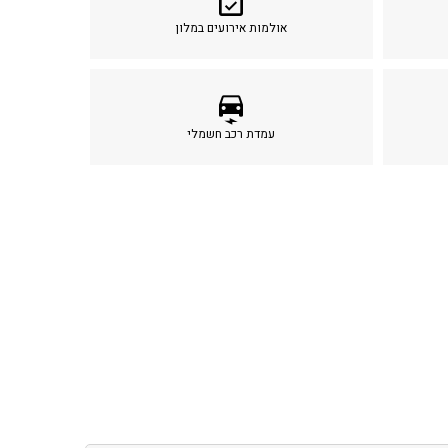
event_available
אולמות אירועים במלון
electric_car
עמדת רכב חשמלי