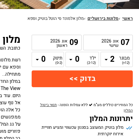
ראשי
›
מלונות בירושלים
›
מלון אלמונד סי הוטל בוטיק וספא
מלון 
09
07
אוג
2026
אוג
2026
שישי
ראשון
כתובת: השיירה 1, נווה איל
מבוגר
ילד
תינוק
(0-2)
(2-12)
(12+)
וספא עם יו
מתחילה…
w
אל נוף עוצ
כל המחירים כוללים מע"מ
ללא עמלות הזמנה
-
תנאי ביטול
כל אלה הופ
המלון
יתרונות המלון
ממפגשים של
מלון בוטיק המעוצב בסגנון עכשווי ומציע חוויית
פזורים מוש
אירוח יוקרתית
בר המלון מ