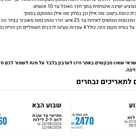
יע ישיבה אינטימית בתוך חדר האוכל עד 10 אנשים.
ת כנסת בישוב נווה אילן וכן במלון נווה אילן הממוקם בסמוך.
אים לאירוח עד 25 איש. חדר ההתכנסות מאובזר בציוד טכני חדשני.
 פנוי, כולל 4 עמדות טעינה לרכבים חשמליים וכן חניית נכים.
ראי שאנו מבקשים באתר הינו לערבון בלבד על מנת לשמור לכם חדר
יבה.
 לתאריכים נבחרים
ע
שבוע הבא
חמישי עד שבת
זוג החל מ-
ז
60
2470
לזוג
לזוג ל-2 לילות
07/08/2026 עד
₪
20/08/2026 עד
08/
22/08/2026
2600
₪