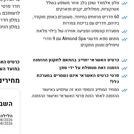
מלון אלמונד שוכן בלב אזור משופע בשלל
חדר פרטי המצ
אטרקציות, מסלולים, יקבים ופארקים
לרשותכם בי
60 חדרים מרווחים במיוחד, מעוצבים באופן מוקפד,
במלון חדר התכנסות המת
ביניהם, חדרים עם בריכות צמודות
במלון חניה על בסיס מקום
מסעדת קונספט המציעה אווירה של בילוי מלאת
מתחם ספא חדשני Almond Spa עם 9 חדרי
טיפולים ומגוון מתקנים
כרטיס האשראי יחוייב בהתאם לתקנון ההזמנה
כרטיס האש
הזמנה זאת מטופלת על ידי סוכן
במועד העז
פרטי כרטיס האשראי אינם נשמרים במערכת
מחירים
כלל!
המחיר המחייב והסופי הוא זה שיופיע באישור
ההזמנה לאחר הזנת פרטי האשראי ואישור ההזמנה.
השבו
הלילה 
08/2026