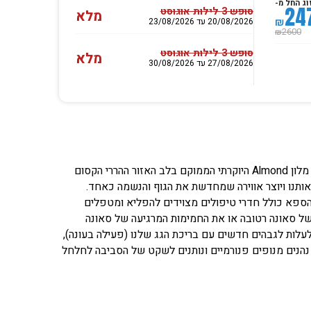
וג החל מ-
24
סופש 3 לילות אוגוסט
מלא
₪
20/08/2026 עד 23/08/2026
2600
₪
סופש 3 לילות אוגוסט
מלא
27/08/2026 עד 30/08/2026
הפתיחה בקרוב – 18/1!!! ברוכים הבאים לספא Almond – קפסולה של שלווה בתוך מלון Almond היוקרתי הממוקם בלב האזור ההררי הקסום
תנו ויוצר אווירה שמחדשת את הגוף והנשמה כאחד.
 הספא כולל חדרי טיפולים מצוידים להפליא ומטפלים
ל סאונה רטובה או את החמימות המרגיעה של סאונה
עלות לגבהים חדשים עם בריכת הגג שלנו (פעילה בעונה),
נים מנופים פנורמיים ונותנים לשקט של הסביבה לחלחל