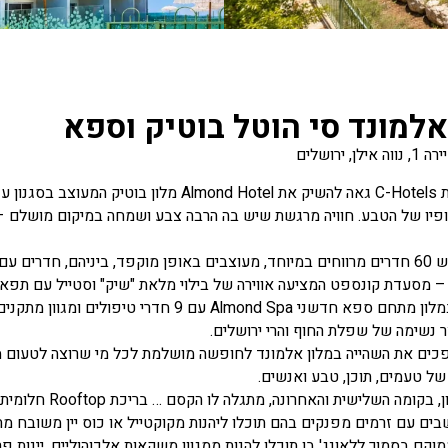
אלמונד סי הוטל בוטיק וספא
ן, ירושלים
רשת מלונות C-Hotels גאה להשיק את mond Hotel
פיו של הטבע. חוויה מרגשת שיש בה הרבה צבע ושמחה במיקום מושלם – כ
במלון החדש 60 חדרים מרווחים במיוחד, מעוצבים באופן מוקפד, ביניהם, חדר
The Vie – מסעדת קונספט המציעה אווירה של בילוי מלאת "שיק" וסטייל עם ת
ר נשימה של שפלת החוף והרי ירושלים.
כים את השהייה במלון אלמונד לחופשה מושלמת לכל מי שרוצה לטעום מ
 טעמים, תוכן, טבע ואנשים.
על גג המלון, בקו
בים עם זרמים מפנקים בהם תוכלו ליהנות מקוקטייל או כוס יין משובח מה
מוקם בסמוך ללאונג' בו תוכלו להנות ממגוון משקאות אלכוהוליים, יינות פר