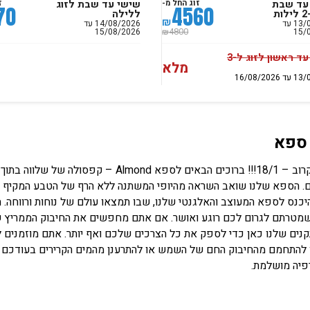
עד שבת
שישי עד שבת לזוג
זוג החל מ-
ז
70
4560
ת
ללילה
₪
13/08/2026 עד
14/08/2026 עד
15/08/2026
15/
4800
₪
חמישי עד ראשון לזוג ל-3
מלא
16/08/20
ספא
ם. הספא שלנו שואב השראה מהיופי המשתנה ללא הרף של הטבע המקיף או
יכנס לספא המעוצב והאלגנטי שלנו, שבו תמצאו עולם של נוחות ורווחה.
שמטרתם לגרום לכם רוגע ואושר. אם אתם מחפשים את החיבוק הממריץ ש
נים שלנו כאן כדי לספק את כל הצרכים שלכם ואף יותר. אתם מוזמנים ל
 להתחמם מהחיבוק החם של השמש או להתרענן מהמים הקרירים בעודכם נה
פיה מושלמת.