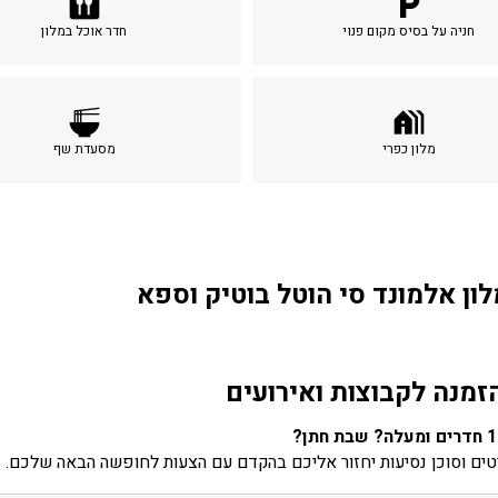
dining
local_parking
חניה על בסיס מקום פנוי
חדר אוכל במלון
ramen_dining
holiday_village
מלון כפרי
מסעדת שף
לון אלמונד סי הוטל בוטיק וספא
זמנה לקבוצות ואירועים
ים וסוכן נסיעות יחזור אליכם בהקדם עם הצעות לחופשה הבאה שלכם.