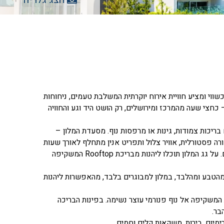
Al מלון בוטיק המעוצב בסגנון עכשווי ומציע חוויית אירוח יוקרתית המשלבת טעמים, ניחוחות
חצי שעה מהמרכז ומירושלים, רק הושט היד וגע והחוויה
ים עם בריכות צמודות, גינות או מרפסות נוף. מסעדת המלון –
פאורה פסטורלית, אוויר צלול ותפריט אנין מתחלף לאורך שעות
היום. עוד במלון מתחם ספא חדשני Almond Spa עם 9 חדרי טיפולים ומגוון מתקנים. על גג המלון תוכלו ליהנות מבריכת Rooftop המשקיפה
הטבע ומהלבד, במלון למבוגרים בלבד, מהאפשרות ליהנות
מה השלישית והאחרונה, מתגלה לו הקסם … בריכת Rooftop חלומית המשקיפה אל נוף פנורמי עוצר נשימה. בפינות הבריכה
בר.
ימיום, בירות, משקאות קלים וחמים.