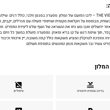
:
מסעדת THE VIEW – ליבו הפועם של המלון. מסעדה בסגנון חלבי, כולל דגים
כשווית, מבוססת על חקלאות מקומית ושיתופי פעולה עם מגדלים, יקבים, ו
אזור ירושלים ואבו גוש היוו את ההשראה של השף שלנו ליצירת התפריט. תפ
ה והופכת לטרקלין המציע משקאות כולל קפה משובח, יין איכותי וכיבוד
ריט עשיר ובר משקאות מגוון המוגשים בתוספת תשלום.
המלון
image_not_supported
pool
בריכה עונתית חיצונית
טיפולים