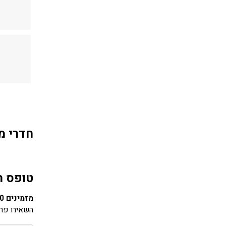
חדרי מ
טופס ה
מזמינים 10 חדרים ומעלה? שבת חתן?
השאירו פרט