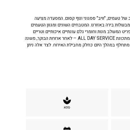
. שילוב של טעמים, "וויב" ססגוני ונוף קסום. המסעדה מציעה
מבשלות בירה באזורנו. המטבחים השונים ומגוון הטעמים
ריט המשלב מנות וחומרי גלם עונתיים איכותיים וטריים
בביצוע מוקפד, תוך שימת דגש על קו בריא ומאוזן. המסעדה פועלת במשך כל היום במתכונת ALL DAY SERVICE – לאחר ארוחת הבוקר, משנה
 מתחלף במהלך היום כחלק מחבילת האירוח. לצד אלה ניתן
spa
ספא