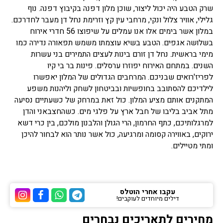
שרק הטבע היה יכול ליצור, שוכן מלון דפנה בקיבוץ דפנה. נוף
גלילי, אוויר צלול ונקי, מרחבי עין קץ וזרימת נחל דן מעבר לחדרכם.
במלון אשר בימים אלו אנו עמלים על שיפוצו 56 חדרי אירוח
בשלושה אגפים. הטבע בשיא עוצמתו משמש תפאורה נדירה כמו
מימי בראשית. נחל דן זורם בינות לעצים התמירים בני עשרות
השנים. במתחם האירוח יפוזרו ערסלים. פינות בר בי קיו
לפריז'רואים שבניכם. המרחבים הגדולים של המלון יאפשרו
לילדיכם להסתובב בחופשיות ובביטחון לשחק וליהנות משפע
המתקנים אותם מציע המלון. כול זאת במרחק של כשעתיים נסיעה
מתל אביב בליבו של חבל ארץ על פלגי מים. כשהחצבאני והדן
למרגלותיכם, כתף החרמון, הרי הגולן והלבנון מולכם, בין כרי דשא
ירוקים, באווירה קסומה ומרגיעה, כול אשר נותר הוא לבחור להיכן
ומתי מטיילים.
עקבו אחרי הוטלס
דילים מיוחדים לעוקבים!
ערוץ הטלגרם של הוטלס
ערוץ הוואטסאפ של 
ערוץ הפייסבוק
ערוץ הא
מחירים לתאריכים נבחרים