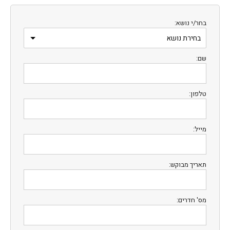
בחר/י נושא:
שם:
טלפון:
מייל:
תאריך מבוקש:
מס' חדרים: