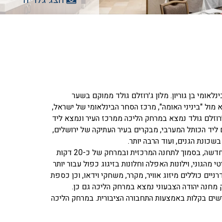
 במרחק של כ -25 דקות מנמל התעופה הבינלאומי בן גוריון. מלון ג׳רוזלם גולד ממוקם בשער
 העיר, ברחוב יפו 234. מלון עם 11 קומות אשר נמצא מול "ביניני האומה", מרכז הסחר הבינלאומי של ישראל,
׳רוזלם גולד נמצא במרחק הליכה ממרכז העיר ונמצא ליד
ליד הכותל המערבי, מבקרים בעיר העתיקה של ירושלים,
שכונת הגנים, ועוד הרבה יותר.
מלון ירושלים של זהב (Jerusalem Gold Hotel) המפואר שוכן בלב ליבה של העיר החדשה, בסמוך לתחנה המרכזית ובמרחק של כ-20 דקות
 מהגוני, וילונות האפלה וחלונות בזיגוג כפול עבור יותר
ים כוללים מיזוג אוויר, מקרר, משחקי וידאו, וכן כספת
 מחנה יהודה הצבעוני נמצא במרחק הליכה גם כן.
 נגישים בקלות באמצעות התחבורה הציבורית. במרחק הליכה