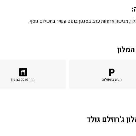
:
ן, מגישה ארוחות ערב בסגנון בופט עשיר בתשלום נוסף.
המלון
dining
local_parking
חניה בתשלום
חדר אוכל במלון
ון ג'רוזלם גולד