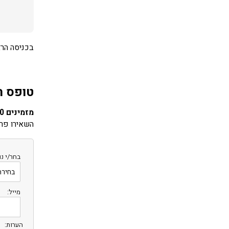
בכניסה הרא
טופס ה
מזמינים 10 חדרים ומעלה? שבת חתן?
השאירו פרט
בחר/י נו
מייל:
הערות: