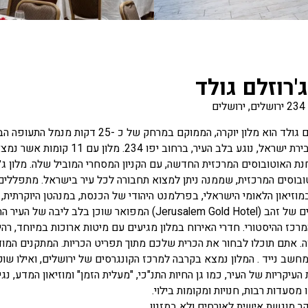
ג'רוזלם גולד
ם
מלון ג׳רוזלם גולד הוא מלון יוקרה, הממוקם
לירושלים, בירת ישראל, נוגע בלב
נת האוטובוסים המרכזית החדשה, עם הקניון המסחרי המוביל שלה. מלון ג
בוסים המרכזית, שממנה ניתן למצוא תחבורה לכל עיר בישראל. מתפללים 
במוזיאון הלאומי הישראלי, בפרלמנט היהודי של הכנסת, במנהטן היוקרתית, ב
רכז ההיסטורי. חדרי האירוח במלון מגיעים עם מיטות ארוכות במיוחד, רהיטי
. אתם תוכלו לבחור את הכרית שלכם מתוך תפריט הכריות. המתקנים המודרני
חשב נייד . המלון נמצא בקרבה למרכז הקונגרסים של ירושלים, ואילו שוק
העיקריות של העיר, כמו גן החיות התנ"כי, "מעלית הזמן" ומוזיאון המדע,
מסעדות רבות, חנויות ומקומות בילוי.
קר מוגשת אישית לאורחים ‏ולא במזנון.