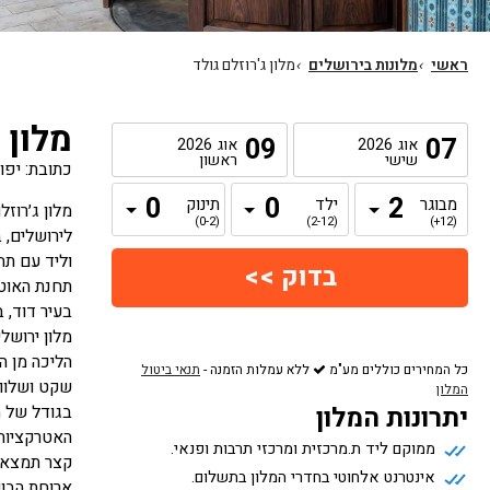
ראשי
›
מלונות בירושלים
›
מלון ג'רוזלם גולד
מלון 
09
07
אוג
2026
אוג
2026
שישי
ראשון
כתובת: יפו 234 ירושלים, ירושלי
מבוגר
ילד
תינוק
(0-2)
(2-12)
(12+)
וליד עם תח
תחנת האוטו
בעיר דוד, 
הליכה מן המ
כל המחירים כוללים מע"מ
ללא עמלות הזמנה
-
תנאי ביטול
שקט ושלווה
המלון
יתרונות המלון
בגודל של מ
האטרקציות 
ממוקם ליד ת.מרכזית ומרכזי תרבות ופנאי.
קצר תמצאו 
אינטרנט אלחוטי בחדרי המלון בתשלום.
‏ארוחת הבו