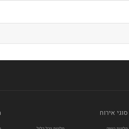
לס
סוגי אירוח
מ
מלונות בוטיק
מלונות הכל כלול
מ