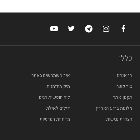
ערוץ הפייסבוק של הוטלס
ערוץ האינסטגרם של הוטלס
ערוץ הטלגרם של הוטלס
ערוץ טוויטר של הוטלס
ערוץ היוטיוב של הו
כללי
מי אנחנו
איך משתמשים באתר
צור קשר
תיק ההזמנות
תקנון אתר
לוח חופשות חגים
מלונות ברגע האחרון
דילים לאילת
הצהרת נגישות
מדיניות הפרטיות