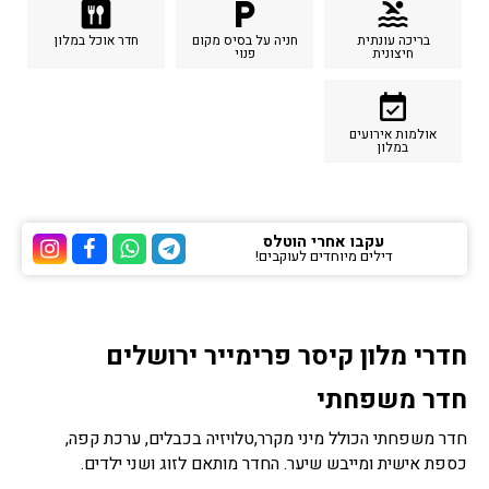
dining
local_parking
pool
בריכה עונתית
חניה על בסיס מקום
חדר אוכל במלון
חיצונית
פנוי
event_available
אולמות אירועים
במלון
עקבו אחרי הוטלס
דילים מיוחדים לעוקבים!
ערוץ הטלגרם של הוטלס
ערוץ הוואטסאפ של 
ערוץ הפייסבוק
ערוץ הא
חדרי מלון קיסר פרימייר ירושלים
חדר משפחתי
חדר משפחתי הכולל מיני מקרר,טלויזיה בכבלים, ערכת קפה,
כספת אישית ומייבש שיער. החדר מותאם לזוג ושני ילדים.