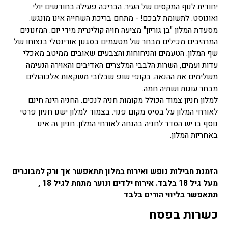
יחודית לנוף המקסים של העיר. הבריכה פעילה בחודשים יולי
ואוגוסט. לתשומת לבכם! - מתחם בריכת השחייה אינו מונגש.
מסעדת המלון "בן גוריון" מציעה חויה קולינרית מידי יום. המזנונים
המרהיבים מכילים מבחר של מטעמים בסגנון אורינטלי בנצוחו של
שף המלון. הטעמים והניחוחות והצבעים שאובים ממיטב מאכלי
עדות ועמים, השרות הלבבי המלצרים האדיבים והאוירה הנעימה
משלימים את ההנאה. בקופי שופ שבלובי משקאות אלכוהולים
מבחר עוגות ושתיה חמה.
למלון חניון צמוד הכולל מקומות חניה לנכים. החניה הינה חינם
לאורחי המלון על בסיס מקום פנוי. בצמוד למלון ישנו חניון פרטי
נוסף בו יש הסדר לחניה בהנחה לאורחי המלון. חניון זה אינו
באחריות המלון.
הזמנת חבילות נופש ואירוח במלון תתאפשר אך ורק למבוגרים
מעל גיל 18 בלבד. אירוח ילדים ונוער מתחת לגיל 18 ,
תתאפשר בליווי הורים בלבד
כשרות בפסח