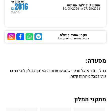
זוג החל מ-
2816
סופש 3 לילות אוגוסט
₪
27/08/2026 עד 30/08/2026
3200
₪
עקבו אחרי הוטלס
דילים מיוחדים לעוקבים!
ערוץ הטלגרם של הוטלס
ערוץ הוואטסאפ של 
ערוץ הפייסבוק
ערוץ הא
מסעדה:
במלון חדר אוכל מרכזי שמגיש ארוחות במזנון. במלון לובי בר בו
ניתן לקבל ארוחות קלות.
מתקני המלון