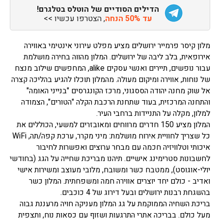
הדילים הסודיים של הוטלס בטלגרם!
עד 50% הנחה
, הצטרפו עכשיו >>
מלון קיסר פרמייר ירושלים מציע מפלט עירוני אינטימי באווירה
אירופאית, בלב ליבה של ירושלים. המלון מהווה בחירה מושלמת
עבור נופשים, תיירים ואנשי עסקים alike, המחפשים שילוב מנצח
של נוחות, אווירה ומיקום מעולה. מהמלון תוכלו להגיע בהליכה קצרה
אל שוק מחנה יהודה הססגוני, מרכז הקונגרסים "בנייני האומה"
והתחנה המרכזית, בעוד שתחנת הרכבת הקלה "הטורים", הצמודה
למלון, מקלה על התניידות ברחבי העיר.
המלון מציע 150 חדרים מרווחים ומאובזרים למשעי, הכוללים את
כל שצריך לחוויית אירוח מושלמת: מיני מקרר, ערכת קפה/תה, WiFi
איכותי וטלוויזיה חכמה עם מבחר ערוצים ואפשרות לחיבור
לחשבונות סטרימינג אישיים. תיהנו מבריכת שחייה על הגג (בחודשי
יולי-אוגוסט), ממטבח כשר ומשובח, מלובי מעוצב ומשירות אישי
ואדיב - כולם יחד יוצרים אווירה חמה ומשפחתית. המלון כשר
בהשגחת רבנות ירושלים ובעל דירוג של 4 כוכבים.
בריכת השחיה הממוקמת על גג המלון מעניקה חויה מרעננת גבוה
מעל כולם. בבריכה אתרי התרגעות ושזוף עם כסאות נוח, ותצפית