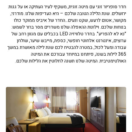
חדר סופריור זוגי עם מיטה זוגית, משקיף לעיר העתיקה או על גגות
ירושלים. שנת הלילה הטובה שלכם – היא העדיפות שלנו. מודרני,
מקושר, אטום לרעש, שקט ונעים...החדר של איביס ממוקד כולו
בנוחות שלכם. וילונות ההאפלה שלנו משדרים מסר ברור לשמש:
"נא לא להפריע". בחדר טלוויזיה LED בכבלים עם מגוון רחב של
ערוצים, אינטרנט אלחוטי חופשי, כספת, מייבש שיער, שולחן
עבודה ומעל לכול, במטרה להבטיח לכם שנת לילה מאושרת במשך
365 לילות בשנה, פיתחנו במיוחד עבורכם את המיטה
האולטימטיבית. המיטה שלנו תשנה לחלוטין את הלילות שלכם.