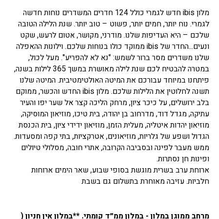
מלון ibis חדש לגמרי כולל 124 חדרים המשדרים נוחות חדשה
לגמרי. נוח יותר, חמים יותר, פשוט – טוב יותר. שנת הלילה הטובה
שלכם – היא העדיפות שלנו. מודרני, מקושר, אטום לרעש, שקט
ונעים...החדר של ibis ממוקד כולו בנוחות שלכם. וילונות ההאפלה
שלנו משדרים מסר ברור לשמש: "נא לא להפריע". מעל לכול,
במטרה להבטיח לכם שנת לילה מאושרת במשך 365 לילות בשנה,
פיתחנו במיוחד עבורכם את המיטה האולטימטיבית. המיטה שלנו
תשנה לחלוטין את הלילות שלכם. מלון ibis החדש והכשר, ממוקם
בלב ירושלים, על כיכר ציון, מרחק הליכה קצר אל שער יפו והעיר
עתיקה, מגדל דוד, מדרחוב בן יהודה, בית טיכו, מוזיאון המוסיקה,
מוזיאון יהדות איטליה, מעלית הזמן, מוזיאון ידידי ציון, בית הכנסת
הגדול ושפע של גלריות, מוזיאונים, אטרקציות, בתי קפה ומסעדות.
ממש מעבר לפינה ובסביבה הקרובה, אתרי חובה, מסלולי טיולים
ופינות חן נסתרות.
ארוחת ערב בשרית מוגשת בסופי שבוע, שאר הימים ארוחות
חלביות. עזיבה מאוחרת בתשלום גם בשבת
מרחב ממוגן במלון - במלון ממ״ד קומתי. **במלון אין חניון (