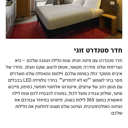
חדר סטנדרט זוגי
חדר סטנדרט עם מיטה זוגית. שנת הלילה הטובה שלכם – היא
העדיפות שלנו. מודרני, מקושר, אטום לרעש, שקט ונעים…החדר של
איביס ממוקד כולו בנוחות שלכם. וילונות ההאפלה שלנו משדרים
מסר ברור לשמש: “”נא לא להפריע””. בחדר טלוויזיה LED בכבלים
עם מגוון רחב של ערוצים, אינטרנט אלחוטי חופשי, כספת, מייבש
שיער, שולחן עבודה ומעל לכול, במטרה להבטיח לכם שנת לילה
מאושרת במשך 365 לילות בשנה, פיתחנו במיוחד עבורכם את
המיטה האולטימטיבית. המיטה שלנו תשנה לחלוטין את הלילות
שלכם.