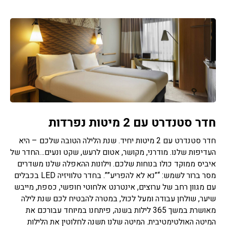
חדר סטנדרט עם 2 מיטות נפרדות
חדר סטנדרט עם 2 מיטות יחיד. שנת הלילה הטובה שלכם – היא
העדיפות שלנו. מודרני, מקושר, אטום לרעש, שקט ונעים…החדר של
איביס ממוקד כולו בנוחות שלכם. וילונות ההאפלה שלנו משדרים
מסר ברור לשמש: “”נא לא להפריע””. בחדר טלוויזיה LED בכבלים
עם מגוון רחב של ערוצים, אינטרנט אלחוטי חופשי, כספת, מייבש
שיער, שולחן עבודה ומעל לכול, במטרה להבטיח לכם שנת לילה
מאושרת במשך 365 לילות בשנה, פיתחנו במיוחד עבורכם את
המיטה האולטימטיבית. המיטה שלנו תשנה לחלוטין את הלילות