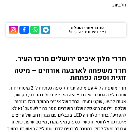
חלביות.
עקבו אחרי הוטלס
דילים מיוחדים לעוקבים!
ערוץ הטלגרם של הוטלס
ערוץ הוואטסאפ של 
ערוץ הפייסבוק
ערוץ הא
חדרי מלון איביס ירושלים מרכז העיר.
חדר משפחה לארבעה אורחים – מיטה
זוגית וספה נפתחת
חדר משפחה ל-4 עם מיטה זוגית + ספה נפתחת ל-2 מיטות יחיד.
שנת הלילה הטובה שלכם – היא העדיפות שלנו.מודרני, מקושר,
אטום לרעש, שקט ונעים…החדר של איביס ממוקד כולו בנוחות
שלכם. וילונות ההאפלה שלנו משדרים מסר ברור לשמש: “נא לא
להפריע”. בחדר טלוויזיה LED בכבלים עם מגוון רחב של ערוצים,
אינטרנט אלחוטי חופשי, כספת, מיני מקרר, מייבש שיער, שולחן
עבודה ומעל לכול, במטרה להבטיח לכם שנת לילה מאושרת במשך