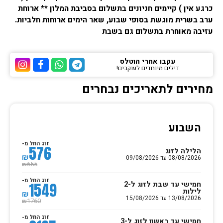
כרגע אין ) קיימים חניונים בתשלום בסביבת המלון ** ארוחת
ערב בשרית מוגשת בסופי שבוע, שאר הימים ארוחות חלביות.
עזיבה מאוחרת בתשלום גם בשבת
עקבו אחרי הוטלס
דילים מיוחדים לעוקבים!
ערוץ הטלגרם של הוטלס
ערוץ הוואטסאפ של 
ערוץ הפייסבוק
ערוץ הא
מחירים לתאריכים נבחרים
השבוע
זוג החל מ-
576
הלילה לזוג
₪
08/08/2026 עד 09/08/2026
655
₪
זוג החל מ-
חמישי עד שבת לזוג ל-2
1549
לילות
₪
13/08/2026 עד 15/08/2026
1760
₪
זוג החל מ-
חמישי עד ראשון לזוג ל-3