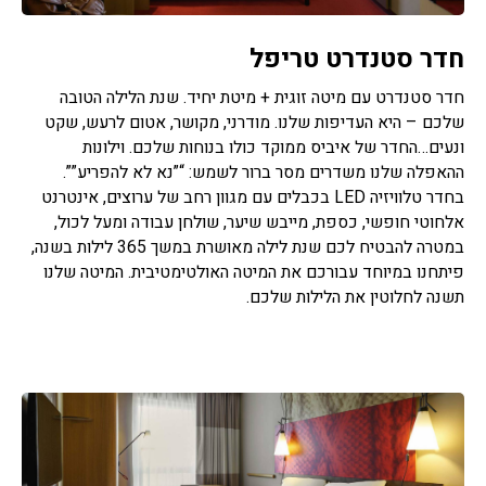
חדר סטנדרט טריפל
חדר סטנדרט עם מיטה זוגית + מיטת יחיד. שנת הלילה הטובה
שלכם – היא העדיפות שלנו. מודרני, מקושר, אטום לרעש, שקט
ונעים…החדר של איביס ממוקד כולו בנוחות שלכם. וילונות
ההאפלה שלנו משדרים מסר ברור לשמש: “”נא לא להפריע””.
בחדר טלוויזיה LED בכבלים עם מגוון רחב של ערוצים, אינטרנט
אלחוטי חופשי, כספת, מייבש שיער, שולחן עבודה ומעל לכול,
במטרה להבטיח לכם שנת לילה מאושרת במשך 365 לילות בשנה,
פיתחנו במיוחד עבורכם את המיטה האולטימטיבית. המיטה שלנו
תשנה לחלוטין את הלילות שלכם.