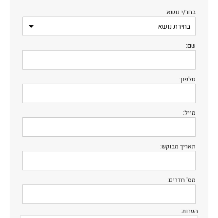
בחר/י נושא:
שם:
טלפון:
מייל:
תאריך מבוקש:
מס' חדרים:
הערות: