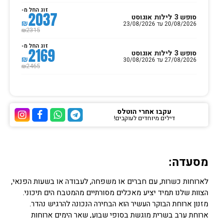
זוג החל מ-
2037
סופש 3 לילות אוגוסט
₪
20/08/2026 עד 23/08/2026
2315
₪
זוג החל מ-
2169
סופש 3 לילות אוגוסט
₪
27/08/2026 עד 30/08/2026
2465
₪
עקבו אחרי הוטלס
דילים מיוחדים לעוקבים!
ערוץ הטלגרם של הוטלס
ערוץ הוואטסאפ של 
ערוץ הפייסבוק
ערוץ הא
מסעדה:
לארוחות כשרות, עם חברים או משפחה, לעבודה או בשעות הפנאי,
הצוות שלנו תמיד יציע מאכלים מסורתיים מהמטבח הים תיכוני.
מזנון ארוחת הבוקר העשיר הוא הבחירה הנכונה להרגיש נהדר.
ארוחת ערב בשרית מוגשת בסופי שבוע, שאר הימים ארוחות