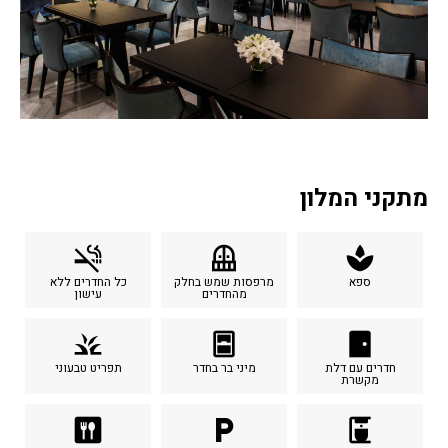
מתקני המלון
smoke_free
balcony
spa
ספא
מרפסות שמש בחלק
כל החדרים ללא
מהחדרים
עישון
grass
sensor_window
sensor_door
חדרים עם דלת
מיני בר בחדר
תפריט טבעוני
מקשרת
dining
local_parking
coffee_maker