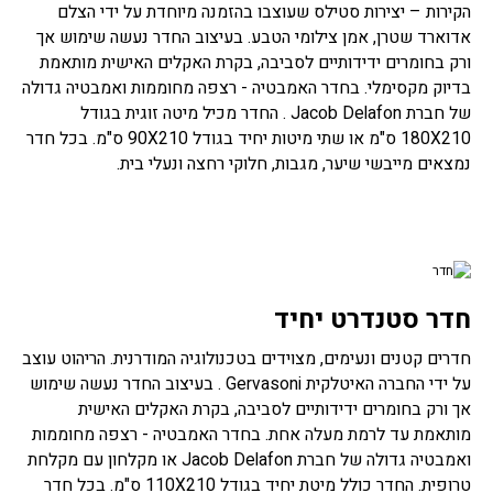
הקירות – יצירות סטילס שעוצבו בהזמנה מיוחדת על ידי הצלם
אדוארד שטרן, אמן צילומי הטבע. בעיצוב החדר נעשה שימוש אך
ורק בחומרים ידידותיים לסביבה, בקרת האקלים האישית מותאמת
בדיוק מקסימלי. בחדר האמבטיה - רצפה מחוממות ואמבטיה גדולה
של חברת Jacob Delafon . החדר מכיל מיטה זוגית בגודל
180X210 ס"מ או שתי מיטות יחיד בגודל 90X210 ס"מ. בכל חדר
נמצאים מייבשי שיער, מגבות, חלוקי רחצה ונעלי בית.
חדר סטנדרט יחיד
חדרים קטנים ונעימים, מצוידים בטכנולוגיה המודרנית. הריהוט עוצב
על ידי החברה האיטלקית Gervasoni . בעיצוב החדר נעשה שימוש
אך ורק בחומרים ידידותיים לסביבה, בקרת האקלים האישית
מותאמת עד לרמת מעלה אחת. בחדר האמבטיה - רצפה מחוממות
ואמבטיה גדולה של חברת Jacob Delafon או מקלחון עם מקלחת
טרופית. החדר כולל מיטת יחיד בגודל 110X210 ס"מ. בכל חדר