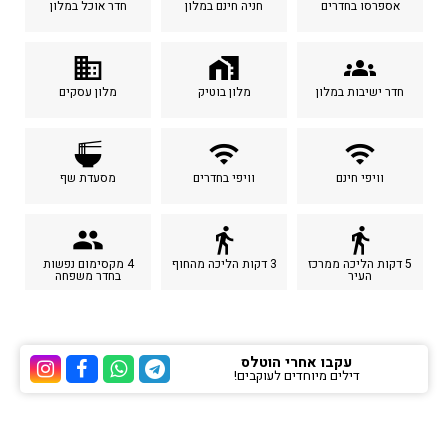
אספרסו בחדרים
חניה חינם במלון
חדר אוכל במלון
business
home_work
groups
חדר ישיבות במלון
מלון בוטיק
מלון עסקים
ramen_dining
wifi
wifi
וויפי חינם
וויפי בחדרים
מסעדת שף
people
directions_walk
directions_walk
5 דקות הליכה ממרכז
3 דקות הליכה מהחוף
4 מקסימום נפשות
העיר
בחדר משפחה
עקבו אחרי הוטלס
דילים מיוחדים לעוקבים!
ערוץ הטלגרם של הוטלס
ערוץ הוואטסאפ של 
ערוץ הפייסבוק
ערוץ הא