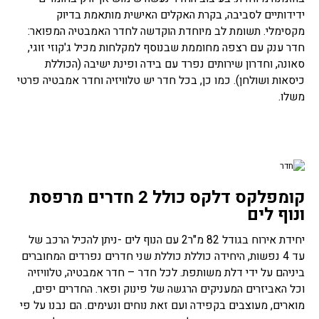
ידידותיים לסביבה, בקרת האקלים האישית מותאמת בדיוק
מקסימלי. תשומת לב מיוחדת הוקדשה לחדר האמבטיה המפואר:
חדר ענק עם רצפה מחוממת שבנוסף למקלחות מכיל ג'קוזי זוגי,
סאונה, וחדרון שירותים נפרד עם בידה ופינת ישיבה (הכוללת
כיסאות ושולחן). כמו כן, בכל חדר יש טלוויזיה וחדר אמבטיה פרטי
משלו.
קומפלקס דלקס כולל 2 חדרים מרפסת
ונוף לים
יחידת אירוח בגודל 82 מ"ר2 עם הנוף לים -ניתן להכיל הרכב של
עד 4 נפשות, היחידה כוללת כוללת שני חדרים נפרדים המחוברים
ביניהם על ידי דלת משותפת. לכל חדר – חדר אמבטיה, טלוויזיה
וכל האביזרים המעניקים הרגשה של פינוק ופאר. החדרים יפים,
מוארים, מעוצבים בקפידה ועם זאת נוחים ונעימים. הם נבנו על פי