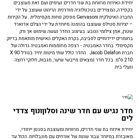
יחידת האירוח מרווחת בת שני חדרים נעימים ועם זאת מעוצבים
בקפידה, המצוידים בטכנולוגיה מודרנית. הריהוט שעוצב על ידי
החברה האיטלקית Gervasoni מספק נוחות מקסימלית . על הקירות
– יצירות סטילס שעוצבו בהזמנה מיוחדת על ידי הצלם אדוארד
שטרן, אמן צילומי הטבע. בעיצוב החדר נעשה שימוש אך ורק
בחומרים ידידותיים לסביבה, בקרת האקלים האישית מותאמת בדיוק
מקסימלי. בחדר האמבטיה - רצפה מחוממות ואמבטיה גדולה של
חברת Jacob Delafon . החדר כולל שתי מיטות יחיד בגודל 90 X
210 ס"מ. בכל חדר נמצאים מייבשי שיער, מגבות, חלוקי רחצה
ונעלי בית.
חדר נגיש עם חדר שינה וסלוןונוף צדדי
לים
יחידת אירוח בת שני חדרים, מרווחת ומעוצבת בסגנון ייחודי,
מאובזרת במיוחד עבור שהות של אורחים עם מוגבלויות. הכול עד