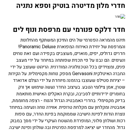
חדרי מלון מדיטרה בוטיק וספא נתניה
חדר דלקס פנורמי עם מרפסת ונוף לים
תיהנו מהמראה הפנורמי של הים התיכון המשתקף מהחלונות
והמרפסת של יחידת האירוח המפוארת Panoramic Deluxe!
חדרים גדולים, יפים, מוארים, מעוצבים בקפידה ועם זאת נוחים
ונעימים. הם נבנו על פי תכנית שפותחה במיוחד על ידי מעצב
פנים, ומצוידים בכל הטכנולוגיה המודרנית. הריהוט שעוצב על ידי
החברה האיטלקית Gervasoni מספק נוחות מקסימלית. על הקירות
– יצירות סטילס שעוצבו בהזמנה מיוחדת על ידי הצלם אדוארד
שטרן, אמן צילומי הטבע. בעיצוב החדר נעשה שימוש אך ורק
בחומרים ידידותיים לסביבה, ובקרת האקלים האישית מותאמת
בדיוק מקסימלי. בחדרי האמבטיה הגדול והנוח - רצפה מחוממת,
אמבטיה ומקלחון עם מקלחת טרופית. אווירה נוחה ונעימה במיוחד
נוצרת הודות לפינת הישיבה שממוקמת בפינת החדר, עם ספות
רכות ושולחן סלוני, המופרדת מהשטח העיקרי על ידי מסך במבוק
גדול. מהחדר יש יציאה למרפסת הפרטית ובה שולחן ופינת ישיבה.