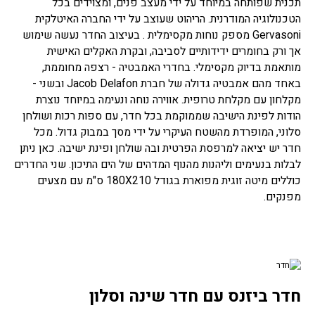
תכנית שפותחה במיוחד על ידי מעצב פנים, ומצוידים בכל
הטכנולוגיה המודרנית. הריהוט שעוצב על ידי החברה האיטלקית
Gervasoni מספק נוחות מקסימלית . בעיצוב החדר נעשה שימוש
אך ורק בחומרים ידידותיים לסביבה, ובקרת האקלים האישית
מותאמת בדיוק מקסימלי. בחדרי האמבטיה - רצפה מחוממת,
באחד מהם אמבטיה גדולה של חברת Jacob Delafon ובשני -
מקלחון עם מקלחת טרופית. אווירה נוחה ונעימה במיוחד נוצרת
הודות לפינת הישיבה שממוקמת בכל חדר, עם ספות רכות ושולחן
סלוני, המופרדת מהשטח העיקרי על ידי מסך במבוק גדול. מכל
חדר יש יציאה למרפסת הפרטית ובה שולחן ופינת ישיבה. כאן ניתן
לבלות בנעימים וליהנות מהנוף המדהים של הים התיכון. שני החדרים
כוללים מיטה זוגית מפוארת בגודל 180X210 ס"מ עם מצעים
מפנקים.
חדר ביזנס עם חדר שינה וסלון