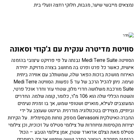
נמצאים מייבשי שיער, מגבות, חלוקי רחצה ונעלי בית.
סוויטת מדיטרה ענקית עם ג'קוזי וסאונה
הסוויטה Medi Terre Suite נבנתה על פי פרויקט עיצובי בהזמנה
אישית, כאשר כל פרט ופרט בה מחושב בצורה מדויקת. יחידת
האירוח מושכת בזכות הפאר שלה, שמשתלב עם אווירה ביתית
נעימה. ניתן להכיל הרכב של עד 5 נפשות. הסוויטה Medi Terre
Suite מורכבת משלושה חדרי מלון, שטחי עזר וחדר אוכל פרטי,
והשטח הכללי שלה הוא 106 מ"ר, כלומר, קומה שלמה. החדרים
המעוצבים לעילא, מוארים ושטופי שמש, אך בו זמנית נעימים
וביתיים, מצוידים בטכנולוגיה מודרנית. הריהוט שעוצב על ידי
החברה האיטלקית Gervasoni מספק נוחות מקסימלית . על הקירות
יצירות מקסימות ומיוחדות של צילומי סטילס על זכוכית, וכן צילומי
סטילס מאת הצלם אדוארד שטרן, אמן צילומי הטבע – הכול
בהזמנה מיוחדת. בעיצוב החדר נעשה שימוש אך ורק בחומרים