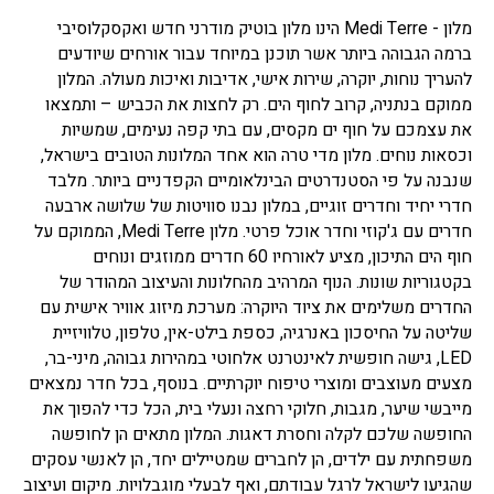
מלון - Medi Terre הינו מלון בוטיק מודרני חדש ואקסקלוסיבי
ברמה הגבוהה ביותר אשר תוכנן במיוחד עבור אורחים שיודעים
להעריך נוחות, יוקרה, שירות אישי, אדיבות ואיכות מעולה. המלון
ממוקם בנתניה, קרוב לחוף הים. רק לחצות את הכביש – ותמצאו
את עצמכם על חוף ים מקסים, עם בתי קפה נעימים, שמשיות
וכסאות נוחים. מלון מדי טרה הוא אחד המלונות הטובים בישראל,
שנבנה על פי הסטנדרטים הבינלאומיים הקפדניים ביותר. מלבד
חדרי יחיד וחדרים זוגיים, במלון נבנו סוויטות של שלושה ארבעה
חדרים עם ג'קוזי וחדר אוכל פרטי. מלון Medi Terre, הממוקם על
חוף הים התיכון, מציע לאורחיו 60 חדרים ממוזגים ונוחים
בקטגוריות שונות. הנוף המרהיב מהחלונות והעיצוב המהודר של
החדרים משלימים את ציוד היוקרה: מערכת מיזוג אוויר אישית עם
שליטה על החיסכון באנרגיה, כספת בילט-אין, טלפון, טלוויזיית
LED, גישה חופשית לאינטרנט אלחוטי במהירות גבוהה, מיני-בר,
מצעים מעוצבים ומוצרי טיפוח יוקרתיים. בנוסף, בכל חדר נמצאים
מייבשי שיער, מגבות, חלוקי רחצה ונעלי בית, הכל כדי להפוך את
החופשה שלכם לקלה וחסרת דאגות. המלון מתאים הן לחופשה
משפחתית עם ילדים, הן לחברים שמטיילים יחד, הן לאנשי עסקים
שהגיעו לישראל לרגל עבודתם, ואף לבעלי מוגבלויות. מיקום ועיצוב