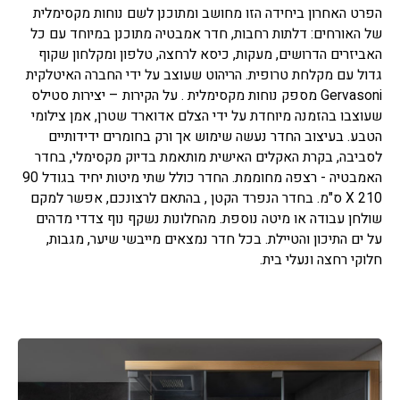
הפרט האחרון ביחידה הזו מחושב ומתוכנן לשם נוחות מקסימלית
של האורחים: דלתות רחבות, חדר אמבטיה מתוכנן במיוחד עם כל
האביזרים הדרושים, מעקות, כיסא לרחצה, טלפון ומקלחון שקוף
גדול עם מקלחת טרופית. הריהוט שעוצב על ידי החברה האיטלקית
Gervasoni מספק נוחות מקסימלית . על הקירות – יצירות סטילס
שעוצבו בהזמנה מיוחדת על ידי הצלם אדוארד שטרן, אמן צילומי
הטבע. בעיצוב החדר נעשה שימוש אך ורק בחומרים ידידותיים
לסביבה, בקרת האקלים האישית מותאמת בדיוק מקסימלי, בחדר
האמבטיה - רצפה מחוממת. החדר כולל שתי מיטות יחיד בגודל 90
X 210 ס"מ. בחדר הנפרד הקטן , בהתאם לרצונכם, אפשר למקם
שולחן עבודה או מיטה נוספת. מהחלונות נשקף נוף צדדי מדהים
על ים התיכון והטיילת. בכל חדר נמצאים מייבשי שיער, מגבות,
חלוקי רחצה ונעלי בית.