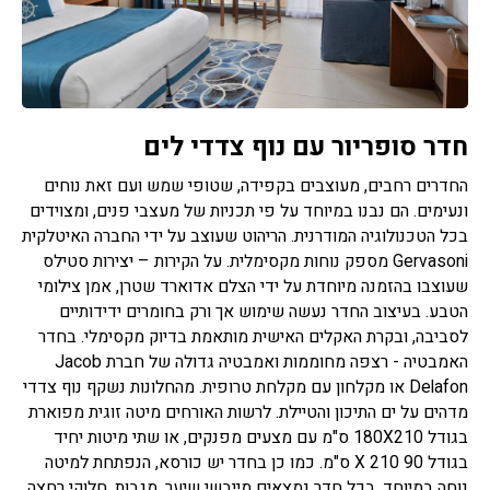
חדר סופריור עם נוף צדדי לים
החדרים רחבים, מעוצבים בקפידה, שטופי שמש ועם זאת נוחים
ונעימים. הם נבנו במיוחד על פי תכניות של מעצבי פנים, ומצוידים
בכל הטכנולוגיה המודרנית. הריהוט שעוצב על ידי החברה האיטלקית
Gervasoni מספק נוחות מקסימלית. על הקירות – יצירות סטילס
שעוצבו בהזמנה מיוחדת על ידי הצלם אדוארד שטרן, אמן צילומי
הטבע. בעיצוב החדר נעשה שימוש אך ורק בחומרים ידידותיים
לסביבה, ובקרת האקלים האישית מותאמת בדיוק מקסימלי. בחדר
האמבטיה - רצפה מחוממות ואמבטיה גדולה של חברת Jacob
Delafon או מקלחון עם מקלחת טרופית. מהחלונות נשקף נוף צדדי
מדהים על ים התיכון והטיילת. לרשות האורחים מיטה זוגית מפוארת
בגודל 180X210 ס"מ עם מצעים מפנקים, או שתי מיטות יחיד
בגודל 90 X 210 ס"מ. כמו כן בחדר יש כורסא, הנפתחת למיטה
נוחה במיוחד. בכל חדר נמצאים מייבשי שיער, מגבות, חלוקי רחצה