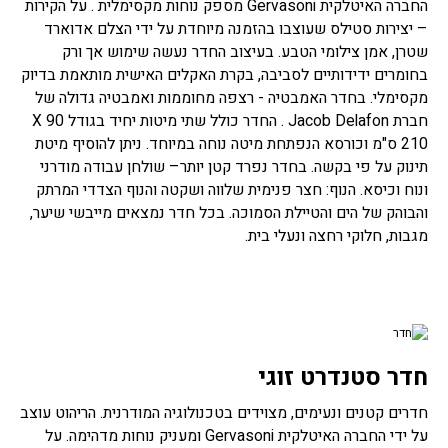
החברה האיטלקית Gervasoni מספק נוחות מקסימלית . על הקירות
– יצירות סטילס שעוצבו בהזמנה מיוחדת על ידי הצלם אדוארד
שטרן, אמן צילומי הטבע. בעיצוב החדר נעשה שימוש אך ורק
בחומרים ידידותיים לסביבה, בקרת האקלים האישית מותאמת בדיוק
מקסימלי. בחדר האמבטיה - רצפה מחוממות ואמבטיה גדולה של
חברת Jacob Delafon . החדר כולל שתי מיטות יחיד בגודל 90 X
210 ס"מ וכורסא הנפתחת מיטה נוחה במיוחד. ניתן להוסיף מיטת
תינוק על פי בקשה. בחדר נפרד קטן יותר– שולחן עבודה מודרני
ונוח וכיסא. הנוף: חצר פנימית שלווה ושקטה והנוף הצדדי המרתק
והבוהק של הים והטיילת הסמוכה. בכל חדר נמצאים מייבשי שיער,
מגבות, חלוקי רחצה ונעלי בית.
חדר סטנדרט זוגי
חדרים קטנים ונעימים, מצוידים בטכנולוגיה המודרנית. הריהוט עוצב
על ידי החברה האיטלקית Gervasoni ומעניק נוחות מדהימה. על