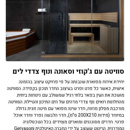
סוויטה עם ג'קוזי וסאונה ונוף צדדי לים
יחידת אירוח מפוארת שנבנתה על פי פרויקט עיצוב בהזמנה
אישית, כאשר כל פרט ופרט בעיצוב החדר תוכנן בקפידה. הסוויטה
מושכת את העין בפאר בלתי רגיל שמשולב עם נינוחות ביתית.
מהחלונות רואים נוף צדדי מדהים של הים התיכון והטיילת. הסוויטה
מורכבת מסלון מרווח, חדר שינה מפואר עם מיטה זוגית גדולה
במיוחד (מידות 200X210 ס"מ), חדר הלבשה נפרד וחדר אוכל
פרטי. חדרים מסוגננים ומוארים מצוידים בכל הטכנולוגיה
המודרנית. הריהוט שעוצב על ידי החברה האיטלקית Gervasoni