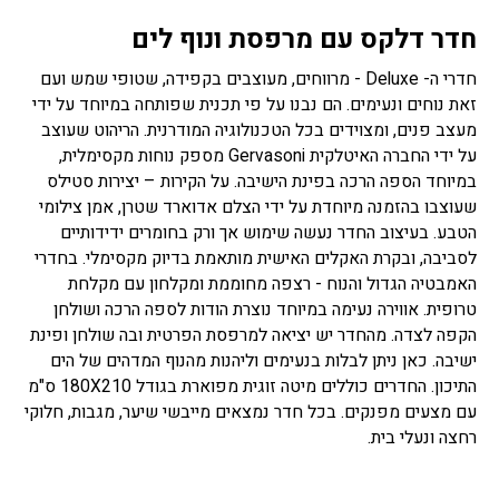
חדר דלקס עם מרפסת ונוף לים
חדרי ה- Deluxe - מרווחים, מעוצבים בקפידה, שטופי שמש ועם
זאת נוחים ונעימים. הם נבנו על פי תכנית שפותחה במיוחד על ידי
מעצב פנים, ומצוידים בכל הטכנולוגיה המודרנית. הריהוט שעוצב
על ידי החברה האיטלקית Gervasoni מספק נוחות מקסימלית,
במיוחד הספה הרכה בפינת הישיבה. על הקירות – יצירות סטילס
שעוצבו בהזמנה מיוחדת על ידי הצלם אדוארד שטרן, אמן צילומי
הטבע. בעיצוב החדר נעשה שימוש אך ורק בחומרים ידידותיים
לסביבה, ובקרת האקלים האישית מותאמת בדיוק מקסימלי. בחדרי
האמבטיה הגדול והנוח - רצפה מחוממת ומקלחון עם מקלחת
טרופית. אווירה נעימה במיוחד נוצרת הודות לספה הרכה ושולחן
הקפה לצדה. מהחדר יש יציאה למרפסת הפרטית ובה שולחן ופינת
ישיבה. כאן ניתן לבלות בנעימים וליהנות מהנוף המדהים של הים
התיכון. החדרים כוללים מיטה זוגית מפוארת בגודל 180X210 ס"מ
עם מצעים מפנקים. בכל חדר נמצאים מייבשי שיער, מגבות, חלוקי
רחצה ונעלי בית.