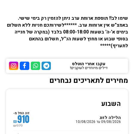
שימו לב!! תוספת ארוחת ערב ניתן להזמין רק בימי שישי.
באמצ"ש אין ארוחות ערב.
******לשירותכם חניות ללא תשלום
בימים א'-ה' בשעות 08:00-18:00 בלבד (במקרה של חנייה
בסופי שבוע או מחוץ לשעות הנ''ל, תשלום בהתאם
לתעריף)*****
עקבו אחרי הוטלס
דילים מיוחדים לעוקבים!
ערוץ הטלגרם של הוטלס
ערוץ הוואטסאפ של
ערוץ הפייסבו
ערוץ הא
מחירים לתאריכים נבחרים
השבוע
זוג החל מ-
910
הלילה לזוג
₪
09/08/2026 עד 10/08/2026
979
₪