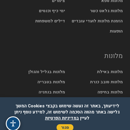
מלונות ספא
צימרים
מלונות גלאט כשר
ימי כיף וכנסים
הזמנת מלונות לועדי עובדים
דילים למשפחות
הופעות
מלונות
מלונות באילת
מלונות בגליל והגולן
מלונות סובב כנרת
מלונות בטבריה
מלונות בחיפה
מלונות בנתניה
מלונות בתל אביב
מלונות בירושלים
לידיעתך, באתר זה נעשה שימוש בקבצי Cookies המשך
גלישה באתר מהווה הסכמה לשימוש זה, למידע נוסף ניתן
לעיין
במדיניות הפרטיות
© בייטק תקשורת בע"מ - כל הזכויות שמורות
סגור