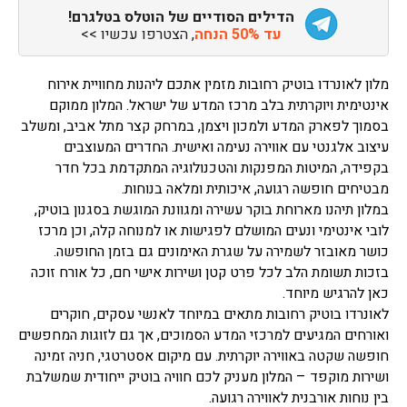
הדילים הסודיים של הוטלס בטלגרם!
עד 50% הנחה
, הצטרפו עכשיו >>
מלון לאונרדו בוטיק רחובות מזמין אתכם ליהנות מחוויית אירוח
אינטימית ויוקרתית בלב מרכז המדע של ישראל. המלון ממוקם
בסמוך לפארק המדע ולמכון ויצמן, במרחק קצר מתל אביב, ומשלב
עיצוב אלגנטי עם אווירה נעימה ואישית. החדרים המעוצבים
בקפידה, המיטות המפנקות והטכנולוגיה המתקדמת בכל חדר
מבטיחים חופשה רגועה, איכותית ומלאה בנוחות.
במלון תיהנו מארוחת בוקר עשירה ומגוונת המוגשת בסגנון בוטיק,
לובי אינטימי ונעים המושלם לפגישות או למנוחה קלה, וכן מרכז
כושר מאובזר לשמירה על שגרת האימונים גם בזמן החופשה.
בזכות תשומת הלב לכל פרט קטן ושירות אישי חם, כל אורח זוכה
כאן להרגיש מיוחד.
לאונרדו בוטיק רחובות מתאים במיוחד לאנשי עסקים, חוקרים
ואורחים המגיעים למרכזי המדע הסמוכים, אך גם לזוגות המחפשים
חופשה שקטה באווירה יוקרתית. עם מיקום אסטרטגי, חניה זמינה
ושירות מוקפד – המלון מעניק לכם חוויה בוטיק ייחודית שמשלבת
בין נוחות אורבנית לאווירה רגועה.