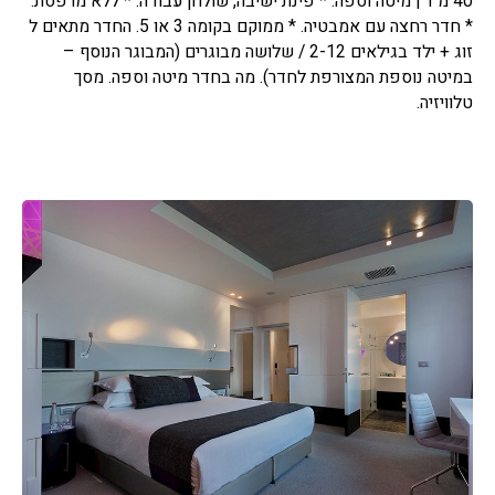
40 מ"ר | מיטה וספה. * פינת ישיבה, שולחן עבודה. * ללא מרפסת.
* חדר רחצה עם אמבטיה. * ממוקם בקומה 3 או 5. החדר מתאים ל
זוג + ילד בגילאים 2-12 / שלושה מבוגרים (המבוגר הנוסף –
במיטה נוספת המצורפת לחדר). מה בחדר מיטה וספה. מסך
טלוויזיה.