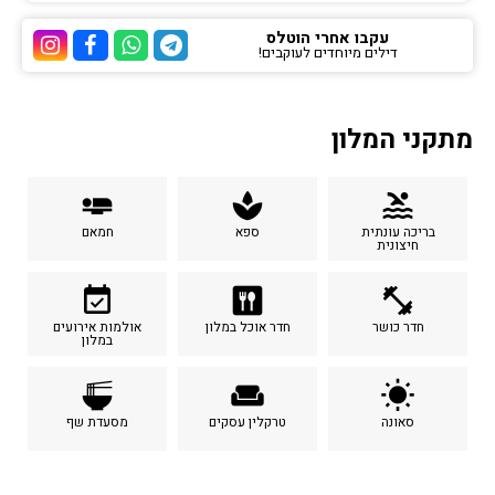
עקבו אחרי הוטלס
דילים מיוחדים לעוקבים!
ערוץ הטלגרם של הוטלס
ערוץ הוואטסאפ של 
ערוץ הפייסבוק
ערוץ הא
מתקני המלון
airline_seat_flat
spa
pool
בריכה עונתית
ספא
חמאם
חיצונית
event_available
dining
fitness_center
חדר כושר
חדר אוכל במלון
אולמות אירועים
במלון
ramen_dining
weekend
wb_sunny
סאונה
טרקלין עסקים
מסעדת שף