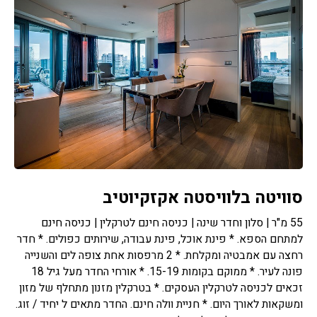
סוויטה בלוויסטה אקזקיוטיב
55 מ"ר | סלון וחדר שינה | כניסה חינם לטרקלין | כניסה חינם
למתחם הספא. * פינת אוכל, פינת עבודה, שירותים כפולים. * חדר
רחצה עם אמבטיה ומקלחת. * 2 מרפסות אחת צופה לים והשנייה
פונה לעיר. * ממוקם בקומות 15-19. * אורחי החדר מעל גיל 18
זכאים לכניסה לטרקלין העסקים. * בטרקלין מזנון מתחלף של מזון
ומשקאות לאורך היום. * חניית וולה חינם. החדר מתאים ל יחיד / זוג.