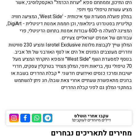
הים התיכון, וממתחם ספא "יערות הכרמל" האקסקלוסיבי, אשר
מציע עשרות טיפולי גוף ויופי.
במלון פועלת מסעדת שף איכותית - 'West Side', המציעה חוויה
קולינרית בסטנדרט בינלאומי, וכן חממת אמנות דיגיטלית - DigiArt,
המציגה למעלה מ-600 עבודות אמנות בתחום הדיגיטלי, פרי
עבודתם של אמנים ישראליים צעירים.
המלון שייך לקבוצת מלונות Isrotel Exclusive ומציע 230 סוויטות
וחדרים מעוצבים הפונים אל הים או לנוף האורבני של תל אביב.
בנוסף למסעדת השף "West Side" והספא היוקרתי המציע מעל
70 טיפולי גוף, בריאות ויופי, המלון מצויד בטרקלין עסקים, חדרי
ישיבות ומרכז כנסים ואירועים חדשני. * קבלת החדרים בשבת או
בחגים מתאפשרת שעתיים אחרי צאת שבת/ חג ניתן להשתמש
במתקני המלון גם לפני קבלת החדרים
עקבו אחרי הוטלס
דילים מיוחדים לעוקבים!
ערוץ הטלגרם של הוטלס
ערוץ הוואטסאפ של 
ערוץ הפייסבוק
ערוץ הא
מחירים לתאריכים נבחרים