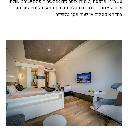
30 מ"ר | מרפסת (2 מ"ר) צופה לים או לעיר. * פינת ישיבה, שולחן
עבודה. * חדר רחצה עם מקלחת. החדר מתאים ל יחיד/זוג. מה
בחדר צופה לים או לעיר. מסך טלוויזיה.