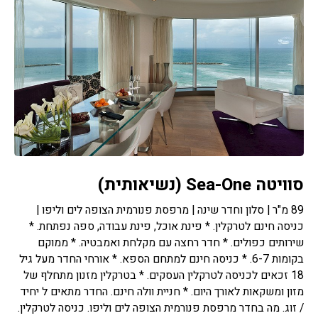
סוויטה Sea-One (נשיאותית)
89 מ"ר | סלון וחדר שינה | מרפסת פנורמית הצופה לים וליפו |
כניסה חינם לטרקלין. * פינת אוכל, פינת עבודה, ספה נפתחת. *
שירותים כפולים. * חדר רחצה עם מקלחת ואמבטיה. * ממוקם
בקומות 6-7. * כניסה חינם למתחם הספא. * אורחי החדר מעל גיל
18 זכאים לכניסה לטרקלין העסקים. * בטרקלין מזנון מתחלף של
מזון ומשקאות לאורך היום. * חניית וולה חינם. החדר מתאים ל יחיד
/ זוג. מה בחדר מרפסת פנורמית הצופה לים וליפו. כניסה לטרקלין.