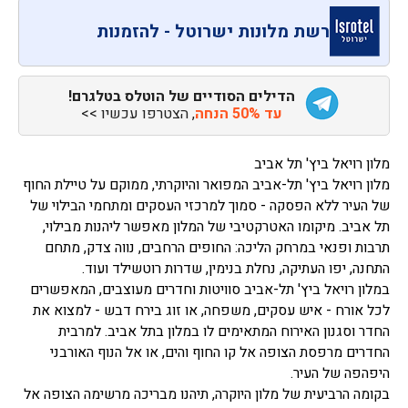
רשת מלונות ישרוטל - להזמנות
הדילים הסודיים של הוטלס בטלגרם!
עד 50% הנחה
, הצטרפו עכשיו >>
מלון רויאל ביץ' תל אביב
מלון רויאל ביץ' תל-אביב המפואר והיוקרתי, ממוקם על טיילת החוף
של העיר ללא הפסקה - סמוך למרכזי העסקים ומתחמי הבילוי של
תל אביב. מיקומו האטרקטיבי של המלון מאפשר ליהנות מבילוי,
תרבות ופנאי במרחק הליכה: החופים הרחבים, נווה צדק, מתחם
התחנה, יפו העתיקה, נחלת בנימין, שדרות רוטשילד ועוד.
במלון רויאל ביץ' תל-אביב סוויטות וחדרים מעוצבים, המאפשרים
לכל אורח - איש עסקים, משפחה, או זוג בירח דבש - למצוא את
החדר וסגנון האירוח המתאימים לו במלון בתל אביב. למרבית
החדרים מרפסת הצופה אל קו החוף והים, או אל הנוף האורבני
היפהפה של העיר.
בקומה הרביעית של מלון היוקרה, תיהנו מבריכה מרשימה הצופה אל