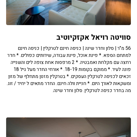
סוויטה רויאל אקזקיוטיב
56 מ"ר | סלון וחדר שינה | כניסה חינם לטרקלין | כניסה חינם
למתחם הספא. * פינת אוכל, פינת עבודה, שירותים כפולים. * חדר
רחצה עם מקלחת ואמבטיה. * 2 מרפסות אחת צופה לים והשנייה
פונה לעיר. * ממוקם בקומות 18-19. * אורחי החדר מעל גיל 18
זכאים לכניסה לטרקלין העסקים. * בטרקלין מזנון מתחלף של מזון
ומשקאות לאורך היום. * חניית וולה חינם. החדר מתאים ל יחיד / זוג.
מה בחדר כניסה לטרקלין. סלון וחדר שינה.