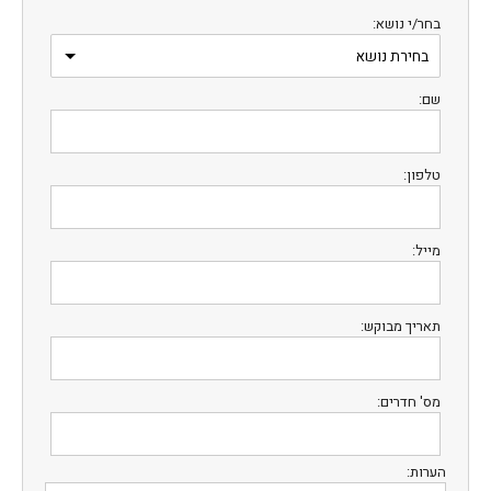
בחר/י נושא:
שם:
טלפון:
מייל:
תאריך מבוקש:
מס' חדרים:
הערות: