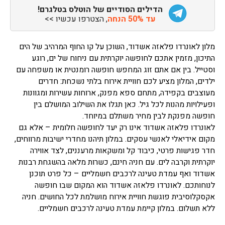
הדילים הסודיים של הוטלס בטלגרם!
עד 50% הנחה
, הצטרפו עכשיו >>
מלון לאונרדו פלאזה אשדוד, השוכן על קו החוף המרהיב של הים
התיכון, מזמין אתכם לחופשה יוקרתית עם ניחוח של ים, רוגע
וסטייל. בין אם אתם זוג המחפש חופשה רומנטית או משפחה עם
ילדים, המלון מציע לכם חוויית אירוח בלתי נשכחת: חדרים
מעוצבים בקפידה, מתחם ספא מפנק, ארוחות עשירות ומגוונות
ופעילויות מהנות לכל גיל. כאן תגלו את השילוב המושלם בין
חופשה מפנקת לבין מחיר משתלם במיוחד.
לאונרדו פלאזה אשדוד אינו רק יעד לחופשה חלומית – אלא גם
מקום אידיאלי לאנשי עסקים. במלון תיהנו מחדרי ישיבות מרווחים,
חדר פגישות פרטי, כיבוד קל ומשקאות מרעננים, לצד אווירה
יוקרתית וקרבה לים. עם חניה חינם, כשרות מלאה בהשגחת רבנות
אשדוד ואף עמדת טעינה לרכבים חשמליים – כל פרט תוכנן
לנוחותכם. לאונרדו פלאזה אשדוד הוא המקום שבו חופשה
אקסקלוסיבית פוגשת חוויית אירוח מושלמת לכל החושים. חניה
ללא תשלום. במלון קיימת עמדת טעינה לרכבים חשמליים.