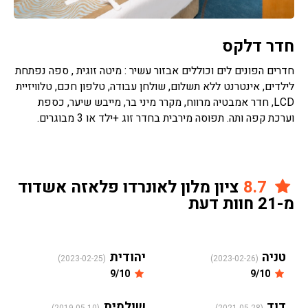
חדר דלקס
חדרים הפונים לים וכוללים אבזור עשיר : מיטה זוגית , ספה נפתחת
לילדים, אינטרנט ללא תשלום, שולחן עבודה, טלפון חכם, טלוויזיית
LCD, חדר אמבטיה מרווח, מקרר מיני בר, מייבש שיער, כספת
וערכת קפה ותה. תפוסה מירבית בחדר זוג +ילד או 3 מבוגרים.
8.7
ציון מלון לאונרדו פלאזה אשדוד
מ-21 חוות דעת
טניה
יהודית
(2023-02-25)
(2023-02-26)
9/10
9/10
דוד
שולמית