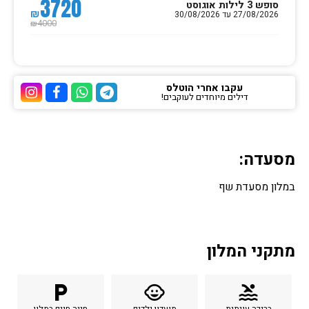
3720
סופש 3 לילות אוגוסט
₪
27/08/2026 עד 30/08/2026
4000
₪
עקבו אחרי הוטלס
דילים מיוחדים לעוקבים!
ערוץ הטלגרם של הוטלס
ערוץ הוואטסאפ של 
ערוץ הפייסבוק
ערוץ הא
מסעדה:
במלון מסעדת שף
מתקני המלון
local_parking
child_care
pool