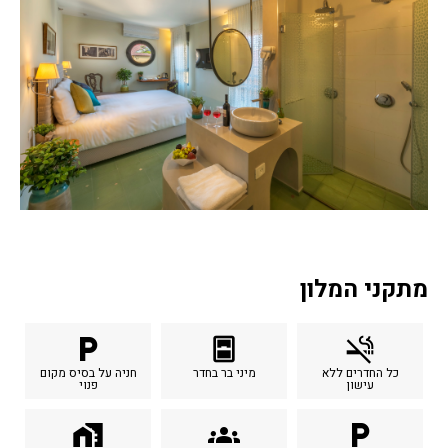
מתקני המלון
local_parking
sensor_window
smoke_free
כל החדרים ללא
מיני בר בחדר
חניה על בסיס מקום
עישון
פנוי
home_work
groups
local_parking