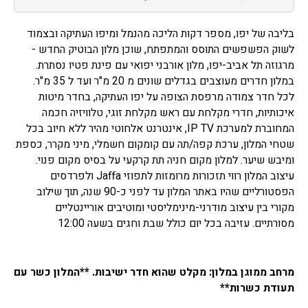
בליבה של יפו, מספר דקות הליכה מהנמל ומיפו העתיקה ובצמוד
לשוק הפשפשים התוסס והמתפתח, שוכן מלון הבוטיק החדש -
מרגוזה תל אביב-יפו, מלון אורבני יפואי עם פינת פטיו נסתרת.
במלון חדרים מעוצבים בגדלים שונים מ 20 מ"ר ועד ל 35 מ"ר.
לכל חדר צמודה מרפסת הצופה על יפו העתיקה, בחדר מיטות
איכותיות, חדרי מקלחת עם ראש מקלחת זוגי, טלוויזיה חכמה
המחוברת למערכת IP TV, אינטרנט אלחוטי מהיר ללא חיוב בכל
שטחי המלון, ערכת קפה/תה עם קומקום חשמלי, מיני מקרר, כספת
ומיבש שיער. למלון מקום חניה תת קרקעי על בסיס מקום פנוי.
עיצוב המלון רווי תזכורות מרומזות לתפוזי Jaffa ולפרדסים
הפסטורליים שהיו באתר המלון עד לפני כ-90 שנה, תוך שילוב
מקורי בין עיצוב מודרני-מינימליסטי ומוטיבים אוריינטליים
מסורתיים. עזיבה בכל יום כולל שבת וחגים בשעה 12:00
מרחב ממוגן במלון: מקלט שהוא חדר ישיבות. **המלון כשר עם
תעודת כשרות**