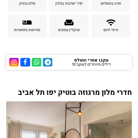
חניה בתשלום
חדר ישיבות במלון
מלון בוטיק
airline_seat_individual_suite
weekend
wifi
וויפי חינם
טרקלין עסקים
סוויטות מפוארות
עקבו אחרי הוטלס
דילים מיוחדים לעוקבים!
ערוץ הטלגרם של הוטלס
ערוץ הוואטסאפ של 
ערוץ הפייסבוק
ערוץ הא
חדרי מלון מרגוזה בוטיק יפו תל אביב