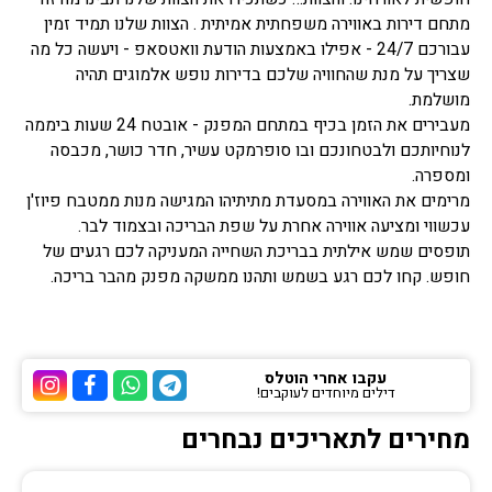
מתחם דירות באווירה משפחתית אמיתית . הצוות שלנו תמיד זמין
עבורכם 24/7 - אפילו באמצעות הודעת וואטסאפ - ויעשה כל מה
שצריך על מנת שהחוויה שלכם בדירות נופש אלמוגים תהיה
מושלמת.
מעבירים את הזמן בכיף במתחם המפנק - אובטח 24 שעות ביממה
לנוחיותכם ולבטחונכם ובו סופרמקט עשיר, חדר כושר, מכבסה
ומספרה.
מרימים את האווירה במסעדת מתיתיהו המגישה מנות ממטבח פיוז'ן
עכשווי ומציעה אווירה אחרת על שפת הבריכה ובצמוד לבר.
תופסים שמש אילתית בבריכת השחייה המעניקה לכם רגעים של
חופש. קחו לכם רגע בשמש ותהנו ממשקה מפנק מהבר בריכה.
עקבו אחרי הוטלס
דילים מיוחדים לעוקבים!
ערוץ הטלגרם של הוטלס
ערוץ הוואטסאפ של 
ערוץ הפייסבוק
ערוץ הא
מחירים לתאריכים נבחרים