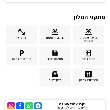
מתקני המלון
fitness_center
pool
pool
בריכה עונתית
בריכה מחוממת
חדר כושר
חיצונית
local_parking
countertops
kitchen
מקרר בחדר
מטבחון בחדר
חניה חינם במלון
apartment
dining
חדר אוכל במלון
מלון דירות
עקבו אחרי הוטלס
דילים מיוחדים לעוקבים!
ערוץ הטלגרם של הוטלס
ערוץ הוואטסאפ של 
ערוץ הפייסבוק
ערוץ הא