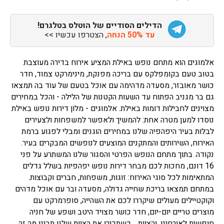
הדילים הסודיים של הוטלס בטלגרם!
עד 50% הנחה
, הצטרפו עכשיו >>
אלמוגים הוא מתחם נופש באילת המציע אירוח בדירה מעוצבת
בטוב טעם בקומפלקס עם בריכה מפנקת, מינימרקט צמוד, חדר
כושר מאובזר, מסעדה מדהימה עם אוכל בטעם של עוד בה תמצאו
גם בר מגניב הפתוח עד השעות הקטנות של הלילה - והכל במחירים
מצוינים לחבילות דומות באילת. אלמוגים - מלון דירות נופש באילת
נוסדו למען מטרה אחת: להמשיך ולאפשר למשפחות ולצעירים
לבלות בעיר היפהפיה שלנו במחירים הוגנים ומבלי לפגוע ברמת
האירוח, השירותים והמתקנים המוצעים לנופשים המבקרים בעיר.
נקודה. בתוך מתחם הנופש הפרטי והסגור שלנו המשתרע על פני
16 דונם, מחכות לכם מבחר דירות נופש יפהפיות בשלל גדלים
המתאימות לכל סוגי האירוח: זוגות, משפחות, חברים וקבוצות.
במתחם תמצאו בריכת שחייה גדולה, מסעדה ובר עם אוכל מדהים
וקוקטיילים מעולים שיקררו לכם את השהייה, סופרמרקט עם
מוצרים טריים יום-יום, חדר כושר מצויד היטב ושפע של חניה
חופשית לאורחינו. והצוות… כשתכירו את הצוות שלנו תבינו מה זה