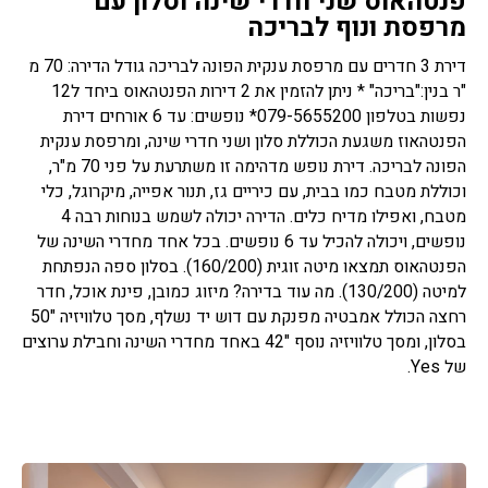
פנטהאוס שני חדרי שינה וסלון עם
מרפסת ונוף לבריכה
דירת 3 חדרים עם מרפסת ענקית הפונה לבריכה גודל הדירה: 70 מ
"ר בנין:"בריכה" * ניתן להזמין את 2 דירות הפנטהאוס ביחד ל12
נפשות בטלפון 079-5655200* נופשים: עד 6 אורחים דירת
הפנטהאוז משגעת הכוללת סלון ושני חדרי שינה, ומרפסת ענקית
הפונה לבריכה. דירת נופש מדהימה זו משתרעת על פני 70 מ"ר,
וכוללת מטבח כמו בבית, עם כיריים גז, תנור אפייה, מיקרוגל, כלי
מטבח, ואפילו מדיח כלים. הדירה יכולה לשמש בנוחות רבה 4
נופשים, ויכולה להכיל עד 6 נופשים. בכל אחד מחדרי השינה של
הפנטהאוס תמצאו מיטה זוגית (160/200). בסלון ספה הנפתחת
למיטה (130/200). מה עוד בדירה? מיזוג כמובן, פינת אוכל, חדר
רחצה הכולל אמבטיה מפנקת עם דוש יד נשלף, מסך טלוויזיה "50
בסלון, ומסך טלוויזיה נוסף "42 באחד מחדרי השינה וחבילת ערוצים
של Yes.