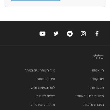
ערוץ הפייסבוק של הוטלס
ערוץ האינסטגרם של הוטלס
ערוץ הטלגרם של הוטלס
ערוץ טוויטר של הוטלס
ערוץ היוטיוב של הו
כללי
מי אנחנו
איך משתמשים באתר
צור קשר
תיק ההזמנות
תקנון אתר
לוח חופשות חגים
מלונות ברגע האחרון
דילים לאילת
הצהרת נגישות
מדיניות הפרטיות