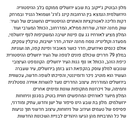
מלון הבוטיק ג׳ייקוב בת שבע ירושלים ממוקם בלב ההיסטוריה
הירושלמית הנמצא בין הרחובות קינג ג'ורג' ושמואל הנגיד ובמרחק
דקות הליכה לאטרקציות והאתרים ההיסטוריים החשובים של העיר:
שוק מחנה יהודה, שדרות ממילא, המדרחוב, הכותל המערבי ועוד.
המלון מציע לאורחיו גג עם פינות ישיבה המשקיפות לנוף ירושלמי,
מסעדה וקולינריה נוסח מחנה יהודה, חדר ישיבות, טרקלין עסקים,
אולם כנסים ואירועים, חדר כושר מאובזר ופינת קפה, תה ועוגיות.
במלון 79 חדרים שכולם פונים לנופה של העיר ירושלים ההיסטורית:
כיפת הזהב, הכותל או נוף גגות העיר ירושלים. הקונספט העיצובי
שגובש למלון עוסק בהקפאת רגע בזמן בירושלים, עיר שעברה
העשיר הוא מוטיב ניכר ודומיננטי, והפיכתו לשפה חדשה, עכשווית
בירושלים המודרנית. עיצוב החדרים נועד להשרות אווירה נוסטלגית
וחמימה, של זיכרונות מתקופות שונות ומימים אחרים.
המלון מיועד לאורחים המחפשים חווית בוטיק בסגנון וניחוחות
ירושלמים. מלון בת שבע הינו סיפור של ישן וחדש, עתיק ומודרני,
פסיפס של טעמים ועירוב של ניחוחות, עיצוב חדשני תוך נגיעות
של כל התרבויות מהן הגיעו היהודים לבניית השכונות החדשות.