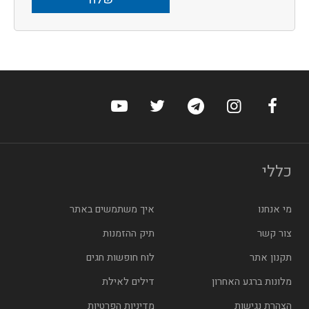
ערוץ הפייסבוק של הוטלס
ערוץ האינסטגרם של הוטלס
ערוץ הטלגרם של הוטלס
ערוץ טוויטר של הוטלס
ערוץ היוטיוב של הו
כללי
מי אנחנו
איך משתמשים באתר
צור קשר
תיק ההזמנות
תקנון אתר
לוח חופשות חגים
מלונות ברגע האחרון
דילים לאילת
הצהרת נגישות
מדיניות הפרטיות