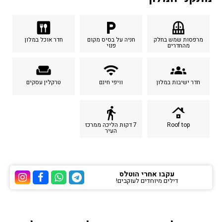
dining
local_parking
balcony
מרפסות שמש בחלק
חניה על בסיס מקום
חדר אוכל במלון
מהחדרים
פנוי
weekend
wifi
groups
חדר ישיבות במלון
וויפי חינם
טרקלין עסקים
directions_walk
roofing
Roof top
7 דקות הליכה ממרכז
העיר
עקבו אחרי הוטלס
דילים מיוחדים לעוקבים!
ערוץ הטלגרם של הוטלס
ערוץ הוואטסאפ של 
ערוץ הפייסבוק
ערוץ הא