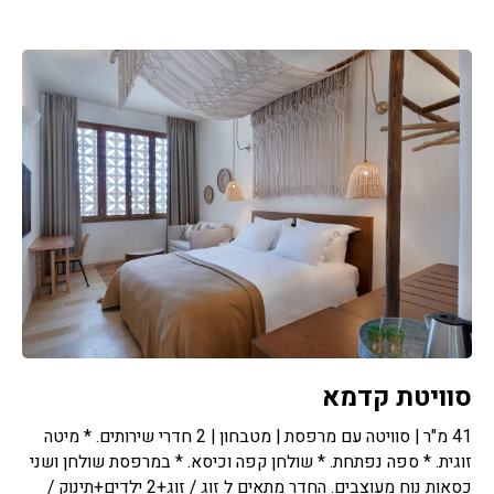
סוויטת קדמא
41 מ"ר | סוויטה עם מרפסת | מטבחון | 2 חדרי שירותים. * מיטה
זוגית. * ספה נפתחת. * שולחן קפה וכיסא. * במרפסת שולחן ושני
כסאות נוח מעוצבים. החדר מתאים ל זוג / זוג+2 ילדים+תינוק /