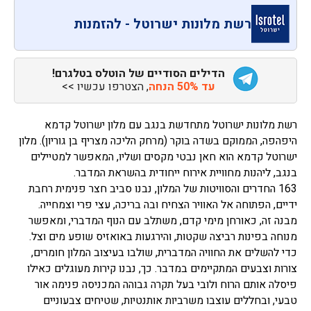
רשת מלונות ישרוטל - להזמנות
הדילים הסודיים של הוטלס בטלגרם!
עד 50% הנחה
, הצטרפו עכשיו >>
רשת מלונות ישרוטל מתחדשת בנגב עם מלון ישרוטל קדמא
היפהפה, הממוקם בשדה בוקר (מרחק הליכה מצריף בן גוריון). מלון
ישרוטל קדמא הוא חאן נבטי מקסים ושליו, המאפשר למטיילים
בנגב, ליהנות מחוויית אירוח ייחודית בהשראת המדבר.
163 החדרים והסוויטות של המלון, נבנו סביב חצר פנימית רחבת
ידיים, הפתוחה אל האוויר הצחיח ובה בריכה, עצי פרי וצמחייה.
מבנה זה, כאורחן מימי קדם, משתלב עם הנוף המדברי, ומאפשר
מנוחה בפינות רביצה שקטות, והירגעות באואזיס שופע מים וצל.
כדי להשלים את החוויה המדברית, שולבו בעיצוב המלון חומרים,
צורות וצבעים המתקיימים במדבר. כך, נבנו קירות מעוגלים כאילו
פיסלה אותם הרוח ולובי בעל תקרה גבוהה המכניסה פנימה אור
טבעי, ובחללים עוצבו משרביות אותנטיות, שטיחים צבעוניים