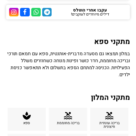
עקבו אחרי הוטלס
דילים מיוחדים לעוקבים!
ערוץ הטלגרם של הוטלס
ערוץ הוואטסאפ של 
ערוץ הפייסבוק
ערוץ הא
מתקני ספא
במלון תמצאו גם מסעדה מדברית-אותנטית, ספא עם חמאם תורכי
ובריכה מחוממת, חדר כושר ופינות מנוחה כשחוזרים משלל
הפעילויות. הכניסה למתחם הספא בתשלום ולא תתאפשר כניסת
ילדים.
מתקני המלון
spa
pool
pool
בריכה עונתית
בריכה מחוממת
ספא
חיצונית