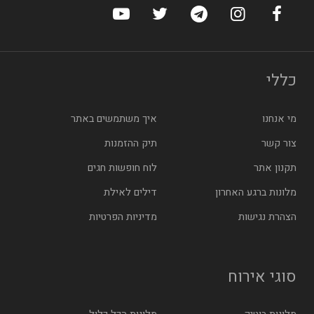
ערוץ הפייסבוק של הוטלס
ערוץ האינסטגרם של הוטלס
ערוץ הטלגרם של הוטלס
ערוץ טוויטר של הוטלס
ערוץ היוטיוב של הו
כללי
מי אנחנו
איך משתמשים באתר
צור קשר
תיק ההזמנות
תקנון אתר
לוח חופשות חגים
מלונות ברגע האחרון
דילים לאילת
הצהרת נגישות
מדיניות הפרטיות
סוגי אירוח