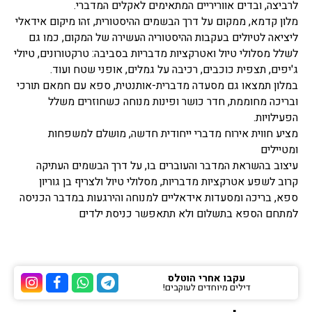
לרביצה, ובדים אווריריים המתאימים לאקלים המדברי.
מלון קדמא, ממקום על דרך הבשמים ההיסטורית, זהו מיקום אידאלי
ליציאה לטיולים בעקבות ההיסטוריה העשירה של המקום, כמו גם
לשלל מסלולי טיול ואטרקציות מדבריות בסביבה: טרקטורונים, טיולי
ג'יפים, תצפית כוכבים, רכיבה על גמלים, אופני שטח ועוד.
במלון תמצאו גם מסעדה מדברית-אותנטית, ספא עם חמאם תורכי
ובריכה מחוממת, חדר כושר ופינות מנוחה כשחוזרים משלל
הפעילויות.
מציע חווית אירוח מדברי ייחודית חדשה, מושלם למשפחות
ומטיילים
עיצוב בהשראת המדבר והעוברים בו, על דרך הבשמים העתיקה
קרוב לשפע אטרקציות מדבריות, מסלולי טיול ולצריף בן גוריון
ספא, בריכה ומסעדות אידאליים למנוחה והירגעות במדבר הכניסה
למתחם הספא בתשלום ולא תתאפשר כניסת ילדים
עקבו אחרי הוטלס
דילים מיוחדים לעוקבים!
ערוץ הטלגרם של הוטלס
ערוץ הוואטסאפ של 
ערוץ הפייסבוק
ערוץ הא