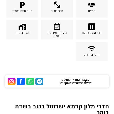
local_parking
fitness_center
airline_seat_flat
חמאם
חדר כושר
חניה חינם במלון
home_work
event_available
dining
חדר אוכל במלון
אולמות אירועים
מלון בוטיק
במלון
wifi
וויפי בחדרים
עקבו אחרי הוטלס
דילים מיוחדים לעוקבים!
ערוץ הטלגרם של הוטלס
ערוץ הוואטסאפ של 
ערוץ הפייסבוק
ערוץ הא
חדרי מלון קדמא ישרוטל בנגב בשדה
בוקר