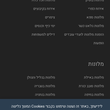
מלונות בוטיק
מלונות הכל כלול
אירוח כפרי
אירוח בקיבוצים
מלונות ספא
צימרים
מלונות גלאט כשר
ימי כיף וכנסים
הזמנת מלונות לועדי עובדים
דילים למשפחות
הופעות
מלונות
מלונות באילת
מלונות בגליל והגולן
מלונות סובב כנרת
מלונות בטבריה
מלונות בחיפה
מלונות בנתניה
מלונות בתל אביב
מלונות בירושלים
לידיעתך, באתר זה נעשה שימוש בקבצי Cookies המשך גלישה