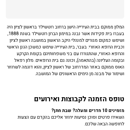
המלון ממוקם בבית העירייה הישן ברחוב רוטשילד בראשון לציון היה
בעברו בית פקידות אשר נבנה במימון הברון רוטשילד בשנת 1888,
ושימש כמקום מגורים למנהלי היקב הראשון במושבה ראשון לציון
וכבית הרופא האזורי. בעבר, בית העירייה שימש כמשכן הגנן הראשי
והרופא האזורי, שהתגוררו עם בני משפחותיהם בקומת הקרקע
ובקומה העליונה (בהתאמה), וכונה גם בית הרופאים. מלון רפאל
האוס ממוקם באזור המדרחוב של ראשון לציון, והוא דוגמה לשחזור
ושימור של מבנה מן הימים הראשונים של המושבה.
טופס הזמנה לקבוצות ואירועים
מזמינים 10 חדרים ומעלה? שבת חתן?
השאירו פרטים וסוכן נסיעות יחזור אליכם בהקדם עם הצעות
לחופשה הבאה שלכם.