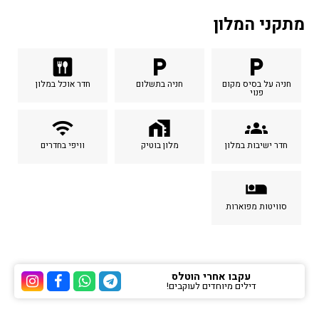
מתקני המלון
dining
local_parking
local_parking
חניה על בסיס מקום
חניה בתשלום
חדר אוכל במלון
פנוי
wifi
home_work
groups
חדר ישיבות במלון
מלון בוטיק
וויפי בחדרים
airline_seat_individual_suite
סוויטות מפוארות
עקבו אחרי הוטלס
דילים מיוחדים לעוקבים!
ערוץ הטלגרם של הוטלס
ערוץ הוואטסאפ של 
ערוץ הפייסבוק
ערוץ הא