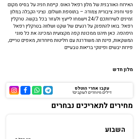
האירוח האורבנית של מלון רפאל האוס. קיימת חניה על בסיס מקום
פנוי וחניה ציבורית צמודה – בתוספת תשלום. נציגי הקבלה במלון
זמינים לשירותכם 24/7 וישמחו לייעץ ולעזור בכל בקשה. טרקלין
רפאל: בואו להתפנק על רגעים של שקט ושלווה בטרקלין רפאל
היפהפה. כאן תיהנו ממכונת קפה מקצועית המכינה את כל סוגי
המשקאות, פינת תה משודרגת עם חליטות מיוחדות, מאפים טריים,
פירות יבשים ופינוקי בריאות טבעיים
מלון חדש
עקבו אחרי הוטלס
דילים מיוחדים לעוקבים!
ערוץ הטלגרם של הוטלס
ערוץ הוואטסאפ של 
ערוץ הפייסבוק
ערוץ הא
מחירים לתאריכים נבחרים
השבוע