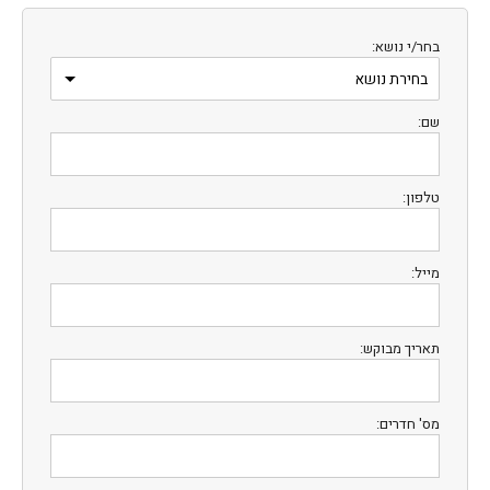
בחר/י נושא:
שם:
טלפון:
מייל:
תאריך מבוקש:
מס' חדרים: