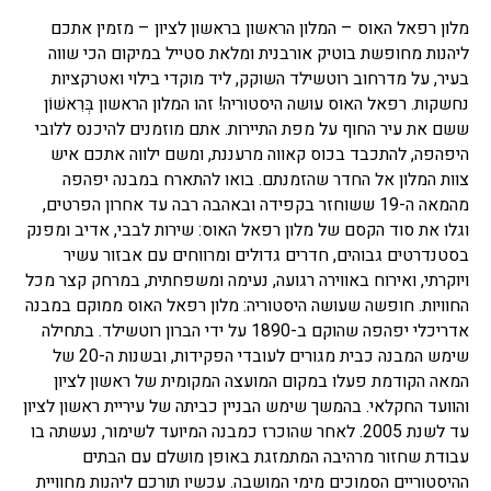
מלון רפאל האוס – המלון הראשון בראשון לציון – מזמין אתכם
ליהנות מחופשת בוטיק אורבנית ומלאת סטייל במיקום הכי שווה
בעיר, על מדרחוב רוטשילד השוקק, ליד מוקדי בילוי ואטרקציות
נחשקות. רפאל האוס עושה היסטוריה! זהו המלון הראשון בְּרִאשׁוֹן
ששם את עיר החוף על מפת התיירות. אתם מוזמנים להיכנס ללובי
היפהפה, להתכבד בכוס קאווה מרעננת, ומשם ילווה אתכם איש
צוות המלון אל החדר שהזמנתם. בואו להתארח במבנה יפהפה
מהמאה ה-19 ששוחזר בקפידה ובאהבה רבה עד אחרון הפרטים,
וגלו את סוד הקסם של מלון רפאל האוס: שירות לבבי, אדיב ומפנק
בסטנדרטים גבוהים, חדרים גדולים ומרווחים עם אבזור עשיר
ויוקרתי, ואירוח באווירה רגועה, נעימה ומשפחתית, במרחק קצר מכל
החוויות. חופשה שעושה היסטוריה: מלון רפאל האוס ממוקם במבנה
אדריכלי יפהפה שהוקם ב-1890 על ידי הברון רוטשילד. בתחילה
שימש המבנה כבית מגורים לעובדי הפקידות, ובשנות ה-20 של
המאה הקודמת פעלו במקום המועצה המקומית של ראשון לציון
והוועד החקלאי. בהמשך שימש הבניין כביתה של עיריית ראשון לציון
עד לשנת 2005. לאחר שהוכרז כמבנה המיועד לשימור, נעשתה בו
עבודת שחזור מרהיבה המתמזגת באופן מושלם עם הבתים
ההיסטוריים הסמוכים מימי המושבה. עכשיו תורכם ליהנות מחוויית