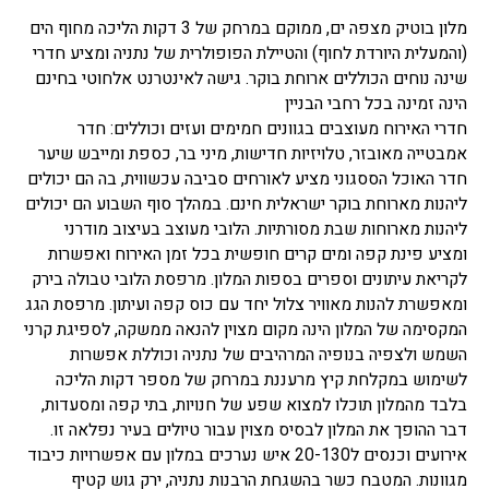
מלון בוטיק מצפה ים, ממוקם במרחק של 3 דקות הליכה מחוף הים
(והמעלית היורדת לחוף) והטיילת הפופולרית של נתניה ומציע חדרי
שינה נוחים הכוללים ארוחת בוקר. גישה לאינטרנט אלחוטי בחינם
הינה זמינה בכל רחבי הבניין
חדרי האירוח מעוצבים בגוונים חמימים ועזים וכוללים: חדר
אמבטייה מאובזר, טלויזיות חדישות, מיני בר, כספת ומייבש שיער
חדר האוכל הססגוני מציע לאורחים סביבה עכשווית, בה הם יכולים
ליהנות מארוחת בוקר ישראלית חינם. במהלך סוף השבוע הם יכולים
ליהנות מארוחות שבת מסורתיות. הלובי מעוצב בעיצוב מודרני
ומציע פינת קפה ומים קרים חופשית בכל זמן האירוח ואפשרות
לקריאת עיתונים וספרים בספות המלון. מרפסת הלובי טבולה בירק
ומאפשרת להנות מאוויר צלול יחד עם כוס קפה ועיתון. מרפסת הגג
המקסימה של המלון הינה מקום מצוין להנאה ממשקה, לספיגת קרני
השמש ולצפיה בנופיה המרהיבים של נתניה וכוללת אפשרות
לשימוש במקלחת קיץ מרעננת במרחק של מספר דקות הליכה
בלבד מהמלון תוכלו למצוא שפע של חנויות, בתי קפה ומסעדות,
דבר ההופך את המלון לבסיס מצוין עבור טיולים בעיר נפלאה זו.
אירועים וכנסים ל20-130 איש נערכים במלון עם אפשרויות כיבוד
מגוונות. המטבח כשר בהשגחת הרבנות נתניה, ירק גוש קטיף