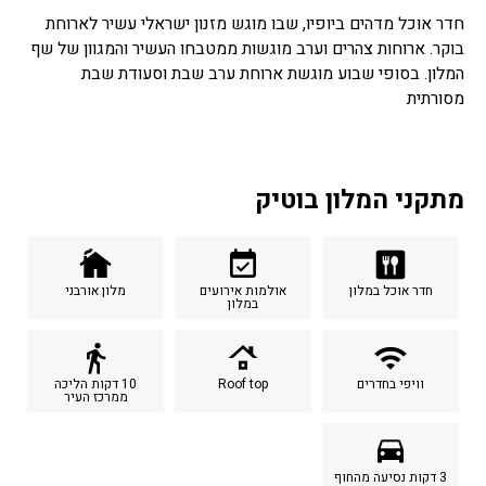
חדר אוכל מדהים ביופיו, שבו מוגש מזנון ישראלי עשיר לארוחת
בוקר. ארוחות צהרים וערב מוגשות ממטבחו העשיר והמגוון של שף
המלון. בסופי שבוע מוגשת ארוחת ערב שבת וסעודת שבת
מסורתית
מתקני המלון בוטיק
cottage
event_available
dining
חדר אוכל במלון
אולמות אירועים
מלון אורבני
במלון
directions_walk
roofing
wifi
וויפי בחדרים
Roof top
10 דקות הליכה
ממרכז העיר
time_to_leave
3 דקות נסיעה מהחוף