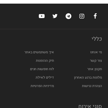
ערוץ הפייסבוק של הוטלס
ערוץ האינסטגרם של הוטלס
ערוץ הטלגרם של הוטלס
ערוץ טוויטר של הוטלס
ערוץ היוטיוב של הו
כללי
מי אנחנו
איך משתמשים באתר
צור קשר
תיק ההזמנות
תקנון אתר
לוח חופשות חגים
מלונות ברגע האחרון
דילים לאילת
הצהרת נגישות
מדיניות הפרטיות
סוגי אירוח