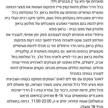
ומארחת אף היא עד 2 מבוגרים וילד.
בכל חדרי המלון מיטות קווין סייז מפנקות העוטות את מצעי הכותנה
המצרית הצחורים המזוהים עם מלונות בראון. כל המקלחות בכל
החדרים מאובזרות במקלחון מפל גשם, חלוקי פיקה רכים ונעלי בית
וניתן להנות בהם ממוצרי האמבט משובחים של מולטון בראון
מלונדון ושל מותג הבית - בראון ספא.
טיפולי ספא מוזמנים לקחת לעצמכם פסק זמן אמיתי, להעביר את
הטלפון למצב שקט ולשכוח מהכל למשך כמה דקות מפנקות.
במלון בראון ברוט חדר טיפולים זוגי בו תוכלו ליהנות מעיסויים
מקצועיים בהזמנה מראש. גם בתקופה מאתגרת זו, קולקציית
מלונות בראון כאן כדי לסייע ולארח מכל הלב. כל המלונות בתל
אביב, ירושלים, אילת ואתונה יוון מעניקים לאורחינו מחירי שהיה
מוזלים. המלונות כוללים שטחים מוגנים. מקווים ומאחלים לחזור
לשגרה בטוחה במהרה!
לאונג' עסקים עם נוף לים לאונג' העסקים ממוקם בקומה השביעית
והוא מציע חלל גדול ומרווח, עיצוב מעורר השראה, נוף מושלם לים
מכל חלון, פינות ישיבה, כיבוד קל, עמדת קפה ו-2 חדרי ישיבות
מאובזרים המותאמים עבור 8-16 אורחים (בתיאום מראש
ובתשלום) שעות פתיחה: ימים א-ה, 11:00-22:00. כניסה בתשלום.
מגיל 18 ומעלה.