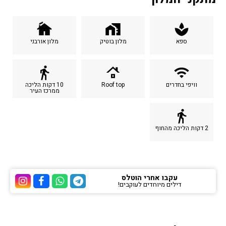
cottage
home_work
spa
ספא
מלון בוטיק
מלון אורבני
directions_walk
roofing
wifi
וויפי בחדרים
Roof top
10 דקות הליכה
ממרכז העיר
directions_walk
2 דקות הליכה מהחוף
עקבו אחרי הוטלס
דילים מיוחדים לעוקבים!
ערוץ הטלגרם של הוטלס
ערוץ הוואטסאפ של 
ערוץ הפייסבוק
ערוץ הא