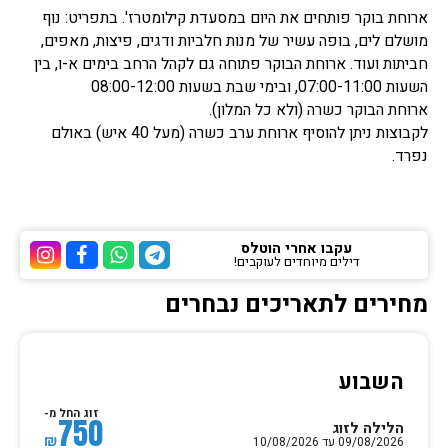
ארוחת בוקר פותחים את היום במסעדת קילומטרז'. בתפריט: נוף
מושלם לים, בופה עשיר של מנות חלביות ודגים, פיצות, מאפים,
חביתות ועוד. ארוחת הבוקר פתוחה גם לקהל הרחב בימים א-ו, בין
השעות 07:00-11:00, ובימי שבת בשעות 08:00-12:00
ארוחת הבוקר כשרה (ולא כל המלון).
לקבוצות ניתן להוסיף ארוחת ערב כשרה (מעל 40 איש) באולם
נפרד.
עקבו אחרי הוטלס
דילים מיוחדים לעוקבים!
ערוץ הטלגרם של הוטלס
ערוץ הוואטסאפ של 
ערוץ הפייסבוק
ערוץ הא
מחירים לתאריכים נבחרים
השבוע
זוג החל מ-
750
הלילה לזוג
₪
09/08/2026 עד 10/08/2026