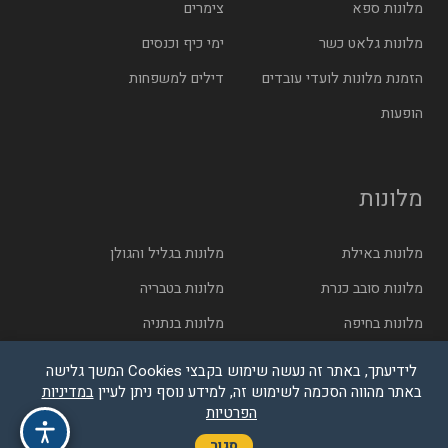
מלונות ספא
צימרים
מלונות גלאט כשר
ימי כיף וכנסים
הזמנת מלונות לועדי עובדים
דילים למשפחות
הופעות
מלונות
מלונות באילת
מלונות בגליל והגולן
מלונות סובב כנרת
מלונות בטבריה
מלונות בחיפה
מלונות בנתניה
מלונות בתל אביב
מלונות בירושלים
לידיעתך, באתר זה נעשה שימוש בקבצי Cookies המשך גלישה
באתר מהווה הסכמה לשימוש זה, למידע נוסף ניתן לעיין
במדיניות
הפרטיות
© בייטק תקשורת בע"מ - כל הזכויות שמורות
סגור