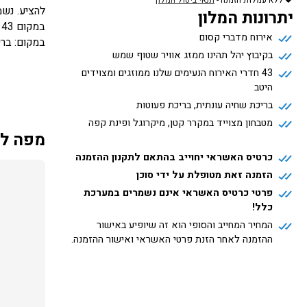
ללא עמלות הזמנה
-
תנאי ביטול המלון
להציע. נש
יתרונות המלון
ב
אירוח מדברי קסום
במקום: ברי
בקיבוץ יהל תהינו ממזג אוויר שטוף שמש
43 חדרי האירוח הנעימים שלנו ממוזגים ומצוידים
היטב
בריכת שחיה עונתית, בריכת פעוטות
מטבחון מצוייד במקרר קטן, מיקרוגל ופינת קפה
מפה למ
כרטיס האשראי יחוייב בהתאם לתקנון ההזמנה
הזמנה זאת מטופלת על ידי סוכן
פרטי כרטיס האשראי אינם נשמרים במערכת
כלל!
המחיר המחייב והסופי הוא זה שיופיע באישור
ההזמנה לאחר הזנת פרטי האשראי ואישור ההזמנה.