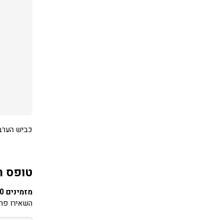
כביש הערבה, 65 ק"מ צפונית
טופס ה
מזמינים 10 חדרים ומעלה? שבת חתן?
השאירו פרט