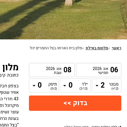
ראשי
›
מלונות באילת
›
מלון בית הארחה בצל התמרים יהל
מלון 
08
06
אוג
2026
אוג
2026
חמישי
שבת
כתובת: קיבו
מבוגר
ילד
תינוק
(0-2)
(2-12)
(12+)
אוויר שטוף
43 חדרי 
מיקרוגל ופי
עוצר נשימה
בעונת הרחצ
"בצל התמרי