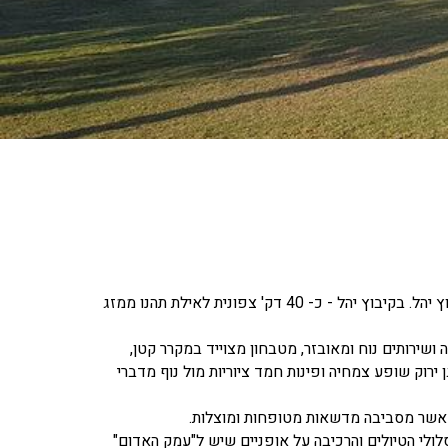
בצפון חבל איילות המדברי אל מול הרי אדום הציוריים שוכן נווה מדבר ירוק, ושמו קיבוץ יהל. בקיבוץ יהל - כ- 40 דק' צפונית לאילת תהנו ממזג
ה ושירותים נוח ומאובזר, מטבחון מצוייד במקרר קטן,
ן ירוק שופע צמחיה ופינות חמד ציוריות מול נוף מדברי
, אשר מסביבה מדשאות מטופחות ומוצלות.
ולי הטיולים והרכיבה על אופניים שיש ל"עמק האדום"