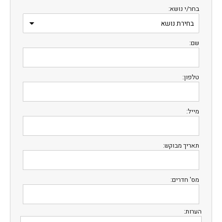
בחר/י נושא:
שם:
טלפון:
מייל:
תאריך מבוקש:
מס' חדרים:
הערות: