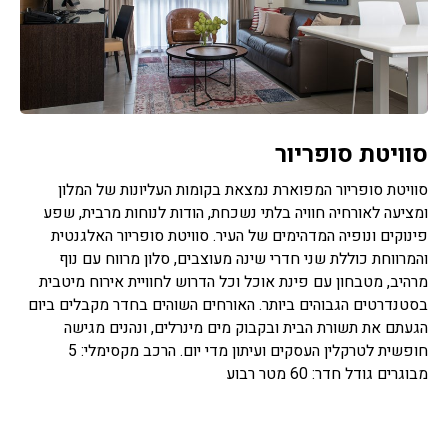
סוויטת סופריור
סוויטת סופריור המפוארת נמצאת בקומות העליונות של המלון
ומציעה לאורחיה חוויה בלתי נשכחת, הודות לנוחות מרבית, שפע
פינוקים ונופיה המדהימים של העיר. סוויטת סופריור האלגנטית
והמרווחת כוללת שני חדרי שינה מעוצבים, סלון מרווח עם נוף
מרהיב, מטבחון עם פינת אוכל וכל הדרוש לחוויית אירוח מיטבית
בסטנדרטים הגבוהים ביותר. האורחים השוהים בחדר מקבלים ביום
הגעתם את תשורת הבית ובקבוק מים מינרלים, ונהנים מגישה
חופשית לטרקלין העסקים ועיתון מדי יום. הרכב מקסימלי: 5
מבוגרים גודל חדר: 60 מטר רבוע