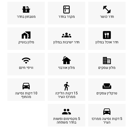
countertops
kitchen
fitness_center
חדר כושר
מקרר בחדר
מטבחון בחדר
home_work
groups
dining
חדר אוכל במלון
חדר ישיבות במלון
מלון בוטיק
wifi
cottage
business
מלון עסקים
מלון אורבני
וויפי חינם
time_to_leave
directions_walk
weekend
טרקלין עסקים
15 דקות הליכה
10 דקות נסיעה
ממרכז העיר
מהחוף
people
time_to_leave
5 דקות נסיעה ממרכז
5 מקסימום נפשות
העיר
בחדר משפחה