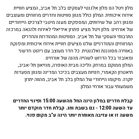
מלון ויטל הנו מלון אלגנטי לעסקים בלב תל אביב, המציע חוויית
אירוח איכותית. המלון כולל מגוון סוויטות וחדרים מרווחים ומעוצבים
ומגוון רחב של שירותים, המספקים מענה מיטבי לצרכים הייחודיים
של אורחינו. מלון ויטל מציע פתרון אידיאלי לאירוח ולהנאה במרכזה
התרבותי והעסקי של תל אביב. הסוויטות המהודרות והחדרים
המרווחים והמודרניים שלנו מציעים חוויית אירוח איכותית ומפנקת
באווירה מסוגננת ואלגנטית. כל חדר מעוצב עם ריהוט חדשני
ומאובזר בכל הדרוש לשהייה מהנה של אורחינו.
המלון ממוקם במרחק הליכה מבית האופרה, מוזיאון תל-אביב,
תיאטרון הקאמרי, חנויות מעצבים בכיכר המדינה ומגוון מסעדות
יוקרה. מיקומו הייחודי של המלון בלב תל אביב, מהווה יתרון
משמעותי עבור אורחי המלון.
קבלת חדרים במלון הינה החל מהשעה 15:00 ופינוי החדרים
עד השעה 12:00 - גם בשבת וחג. קבלת חדר מוקדם יותר
משעה זו או עזיבה מאוחרת יותר הינה ע"ב מקום פנוי.