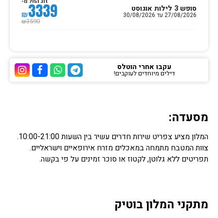
זוג החל מ-
3339
סופש 3 לילות אוגוסט
₪
27/08/2026 עד 30/08/2026
3590
₪
עקבו אחרי הוטלס
דילים מיוחדים לעוקבים!
ערוץ הטלגרם של הוטלס
ערוץ הוואטסאפ של 
ערוץ הפייסבוק
ערוץ הא
מסעדה:
המלון מציע צפריט שירות חדרים עשיר בין השעות 10:00-21:00.
צוות המטבח מתמחה במאכלים מזרח אירופאיים וישראליים.
תפריטים ללא גלוטן, לקטוז או סוכר זמינים על פי בקשה.
מתקני המלון בוטיק