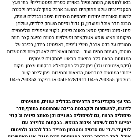
בואו לחופשה, מנוחה וטיול באוירה כפרית ופסטורלית!! בתי העץ
הסקנדינבים שלנו ממוקמים במושב ארבל סמוך לטבריה ולכנרת.
לרשות האורחים יחידות יפהפיות מצוידות היטב ובגדלים שונים,
מבנה חדר אוכל ומועדון, גן גדול ופינות משחק לילדים, שולחן
פינג-פונג ופינוקי ספא: סאונה פינית, ג'קוזי וטיפולים הוליסטיים.
מיקומנו מציע שפע אטרקציות ופעילויות בטווח נסיעה קצר: חוות
חמורים על רכס ארבל, טיולי ג'יפים, ראפטינג בירדן, רכיבה על
סוסים, מעינות חמים ועוד... הנחות וואוצ'רים לאטרקציות ולמסעדות
המגוונות. הבאת כלב בתיאום מראש. *מתקנים לעסקים
(פקס,אינטרנט וכו') ניתן לקבל במקום-לא בבקתות עצמן. מקום
ייחודי המתאים לסדנאות, הרצאות ומסיבות. ניתן ליצור קשר
בטלפון: 04-6793355 050-5281911 או בפקס: 04-6793353
בתי עץ סקנדינביים מדהימים בגדלים שונים, מתאימים
לזוגות, למשפחות ולקבוצות.בריכה שמחוממת בחורף,חדר
טיפולים מרווח ,גם לטיפולים בשניים וכן סאונה פינית וג'קוזי
יסייעו לכם לשיפור איכות הנופש. בבקתות טלויזיה עם
לווין,די.וי.די עם סרטים ומטבחון מצוייד בכל להכנה ולחימום
אוכל. לצד הבקתה בגינה המטופחת פינת מנגל. אנו מאפשרים