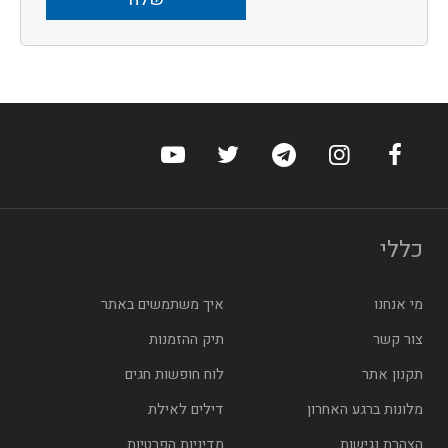
ערוץ הפייסבוק של הוטלס
ערוץ האינסטגרם של הוטלס
ערוץ הטלגרם של הוטלס
ערוץ טוויטר של הוטלס
ערוץ היוטיוב של הו
כללי
מי אנחנו
איך משתמשים באתר
צור קשר
תיק ההזמנות
תקנון אתר
לוח חופשות חגים
מלונות ברגע האחרון
דילים לאילת
הצהרת נגישות
מדיניות הפרטיות