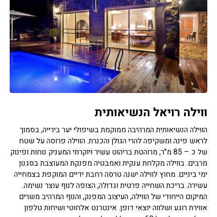
ווילה רויאל הנשיאותית
הווילה הנשיאותית המרהיבה ממוקמת בשיפולי יער בירייה, בסמוך
לראש פינה ומשקיפה להרי הגולן והכנרת. הווילה פרוסה על שטח
של כ – 85 מ"ר, מרוהטת בריהוט עשיר ויוקרתי המעניק נוחות ופינוק
מרבים. בווילה מקלחת ענקית ואמבטיה מפנקת המעוצבת בסגנון
ימי ביניים. מחוץ לווילה ישנה טרסה רחבת ידיים המוקפת בצמחייה
עשירה. בריכת השחייה פרטית וגדולה, הצופה לנוף עוצר נשימה.
המיקום הייחודי של הווילה, העיצוב המפנק, והנוף המרהיב משרים
אווירת רוגע ושלווה יוצאי דופן. אינטרנט אלחוטי ושיחות טלפון