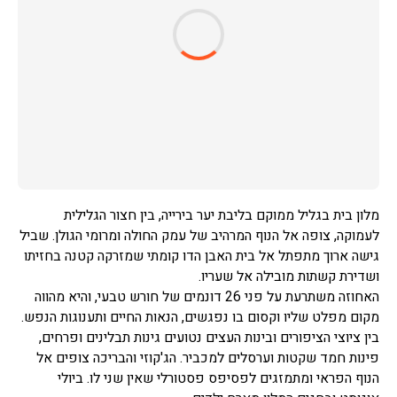
מלון בית בגליל ממוקם בליבת יער בירייה, בין חצור הגלילית
לעמוקה, צופה אל הנוף המרהיב של עמק החולה ומרומי הגולן. שביל
גישה ארוך מתפתל אל בית האבן הדו קומתי שמזרקה קטנה בחזיתו
ושדירת קשתות מובילה אל שעריו.
האחוזה משתרעת על פני 26 דונמים של חורש טבעי, והיא מהווה
מקום מפלט שליו וקסום בו נפגשים, הנאות החיים ותענוגות הנפש.
בין ציוצי הציפורים ובינות העצים נטועים גינות תבלינים ופרחים,
פינות חמד שקטות וערסלים למכביר. הג'קוזי והבריכה צופים אל
הנוף הפראי ומתמזגים לפסיפס פסטורלי שאין שני לו. ביולי