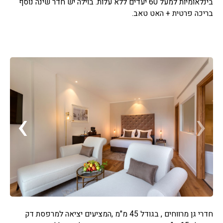
בינלאומיות למעל 60 יעדים ללא עלות. בוילה יש חדר שינה נוסף
בריכה פרטית + האט טאב.
›
‹
חדרי גן מרווחים , בגודל 45 מ"מ ,המציעים יציאה למרפסת דק