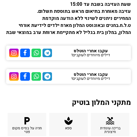
שעת העזיבה בשבת עד 15:00
עזיבה מאוחרת בתיאום מראש בתוספת תשלום.
המחירים ניתנים לשינוי ללא הודעה מוקדמת
ט.ל.ח.בחגים ובאוגוסט המלון מארח ילדים לידיעת אורחי
המלון, במלון בית בגליל לא מתקיימת ארוחת ערב במוצאי שבת
עקבו אחרי הוטלס
דילים מיוחדים לעוקבים!
ערוץ הטלגרם של הוטלס
ערוץ הוואטסאפ של 
ערוץ הפייסבוק
ערוץ הא
עקבו אחרי הוטלס
דילים מיוחדים לעוקבים!
ערוץ הטלגרם של הוטלס
ערוץ הוואטסאפ של 
ערוץ הפייסבוק
ערוץ הא
מתקני המלון בוטיק
local_parking
spa
pool
בריכה עונתית
ספא
חניה על בסיס מקום
חיצונית
פנוי