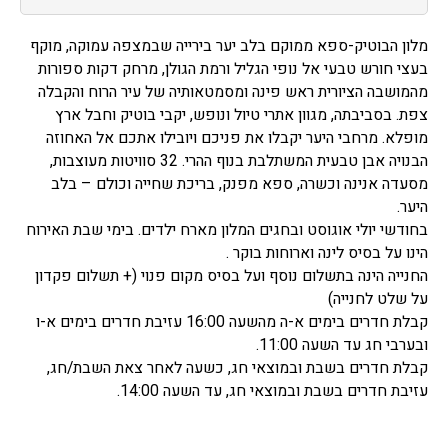
מלון הבוטיק-ספא ממוקם בלב יער בירייה שבמצפה עמוקה, מוקף
בעצי חורש טבעי אל נופי הגליל ורמת הגולן, מרחק דקות ספורות
מהמושבה הציורית ראש פינה ומסמטאותיה של עיר הרוח והקבלה
צפת. בסביבתה, מגוון אתרי טיול ונופש, יקבי בוטיק וחבל ארץ
מופלא. מרחבי היער יקבלו את פניכם ויובילו אתכם אל האחוזה
הבנויה אבן טבעית המשתלבת בנוף ההרי. 32 סוויטות מעוצבות,
מסעדה אנינה וכשרה, ספא מפנק, בריכת שחייה וכולם – בלב
היער.
בחודשי יולי אוגוסט ובחגים המלון מארח ילדים. בימי שבת האירוח
הינו על בסיס לינה וארוחות בוקר .
החנייה הינה בתשלום נוסף ועל בסיס מקום פנוי (+ תשלום פקדון
על שלט לחנייה)
קבלת חדרים בימים א-ה מהשעה 16:00 עזיבת חדרים בימים א-ו
ובערבי חג עד השעה 11:00.
קבלת חדרים בשבת ובמוצאי חג, כשעה לאחר צאת השבת/חג,
עזיבת חדרים בשבת ובמוצאי חג, עד השעה 14:00.