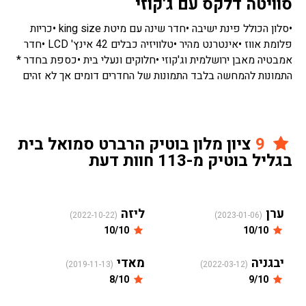
סוויטה דלקס עם ג'קוזי
•סלון הכולל פינת ישיבה •חדר שינה עם מיטת king size •כריות
פלומת אווז •אינטרנט מהיר •טלוויזיה כבלים 42 אינץ' LCD •חדר
אמבטיה מאבן ירושלמית וג'קוזי •חלוקים ונעלי בית •כספת בחדר *
התמונות להמחשה בלבד התמונות של החדרים דומים אך לא זהים
9
ציון מלון בוטיק הרברט סמואל בית
בגליל בוטיק מ-113 חוות דעת
ערן
ליזה
(2022-10-22)
(2023-01-06)
10/10
10/10
יבגניה
מאדי
(2019-11-13)
(2022-03-12)
8/10
9/10