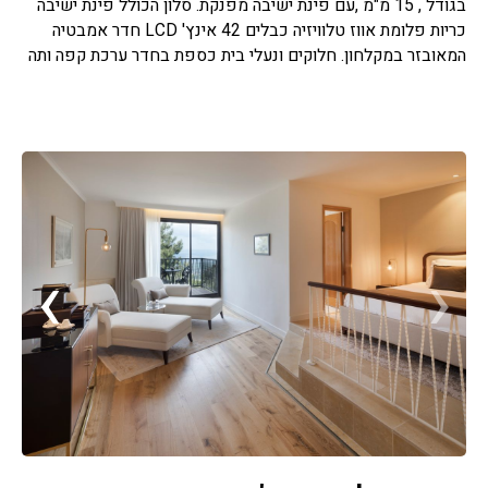
בגודל , 15 מ"מ ,עם פינת ישיבה מפנקת. סלון הכולל פינת ישיבה
כריות פלומת אווז טלוויזיה כבלים 42 אינץ' LCD חדר אמבטיה
המאובזר במקלחון. חלוקים ונעלי בית כספת בחדר ערכת קפה ותה
›
‹