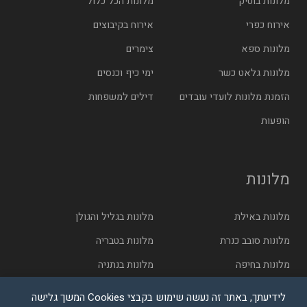
מלונות בוטיק
מלונות הכל כלול
אירוח כפרי
אירוח בקיבוצים
מלונות ספא
צימרים
מלונות גלאט כשר
ימי כיף וכנסים
הזמנת מלונות לועדי עובדים
דילים למשפחות
הופעות
מלונות
מלונות באילת
מלונות בגליל והגולן
מלונות סובב כנרת
מלונות בטבריה
מלונות בחיפה
מלונות בנתניה
מלונות בתל אביב
מלונות בירושלים
לידיעתך, באתר זה נעשה שימוש בקבצי Cookies המשך גלישה