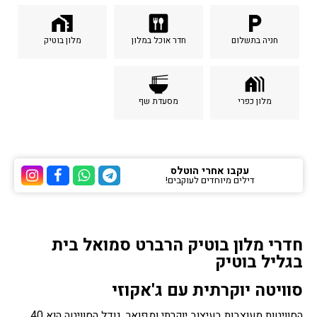
home_work
dining
local_parking
חניה בתשלום
חדר אוכל במלון
מלון בוטיק
ramen_dining
holiday_village
מלון כפרי
מסעדת שף
עקבו אחרי הוטלס
דילים מיוחדים לעוקבים!
ערוץ הטלגרם של הוטלס
ערוץ הוואטסאפ של 
ערוץ הפייסבוק
ערוץ הא
חדרי מלון בוטיק הרברט סמואל בית
בגליל בוטיק
סוויטה יוקרתית עם ג'אקוזי
הסוויטות מעוצבות בעיצוב יוקרתי ומפואר. גודל הסוויטה הוא 40