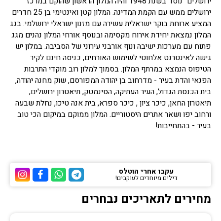
ירושלים" נוסד בשנת 1948 והיה המלון הראשון שהוקם במרכז
ירושלים ממש עם הקמת המדינה. המלון קטן ואינטימי בן 25 חדרים
המציע ארוחת בוקר ישראלית עשירה עם מזנון ישראלי ירושלמי. בגג
המלון נמצאת יחידת אירוח מקסימה ובנוסף אורחי המלון נהנים מגג
פתוח עם מערכות ישיבה ונוף אורבני עירוני של הסביבה. במלון יש
גישה לאינטרנט אלחוטי לשימוש האורחים, כניסה חינם לקיר
הטיפוס הנמצא במרתף המלון. בסמוך למלון רוב מוקדי התרבות
הפנאי והדת בעיר - מדרחוב בן יהודה המפורסם, שוק מחנה יהודה,
בית הכנסת הגדול, העיר העתיקה, הסינמטק, תיאטרון ירושלים,
תיאטרון החאן, כיכר ציון , כיכר ספרא, בית אנה טיכו, נחלת שבעה
ורחוב יפו ושאר אתרים היסטוריים. המלון ממוקם במיקום הכי טוב
בעיר - בהתחייבות!
עקבו אחרי הוטלס
דילים מיוחדים לעוקבים!
ערוץ הטלגרם של הוטלס
ערוץ הוואטסאפ של 
ערוץ הפייסבוק
ערוץ הא
מחירים לתאריכים נבחרים