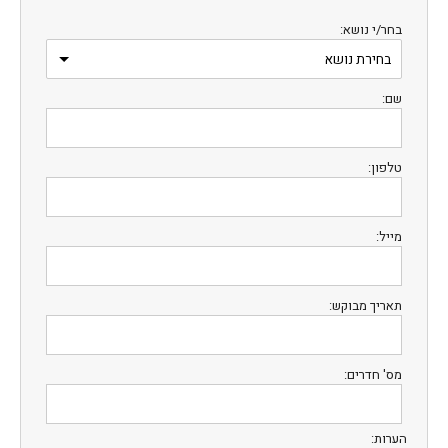
בחר/י נושא:
שם:
טלפון:
מייל:
תאריך מבוקש:
מס' חדרים:
הערות: