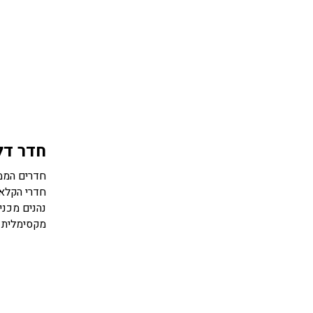
חדר דל
נהנים מכני
מקסימלית של עד זו