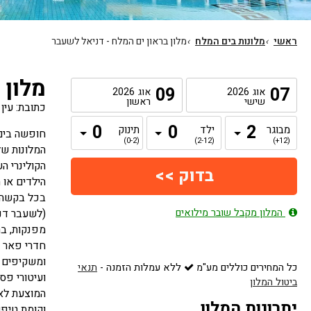
ראשי
›
מלונות בים המלח
›
מלון בראון ים המלח - דניאל לשעבר
מלון 
09
07
אוג
2026
אוג
2026
שישי
ראשון
כתובת: עין
מבוגר
ילד
תינוק
חופשה בים 
(0-2)
(2-12)
(12+)
המלונות של
הקולינרי ה
הילדים או 
בכל בקשה, 
המלון מקבל שובר מילואים
מפנקות, בר
ומשקיפים א
כל המחירים כוללים מע"מ
ללא עמלות הזמנה
-
תנאי
ועיטורי פס
ביטול המלון
המוצעת לאו
יתרונות המלון
וקומת טיפו