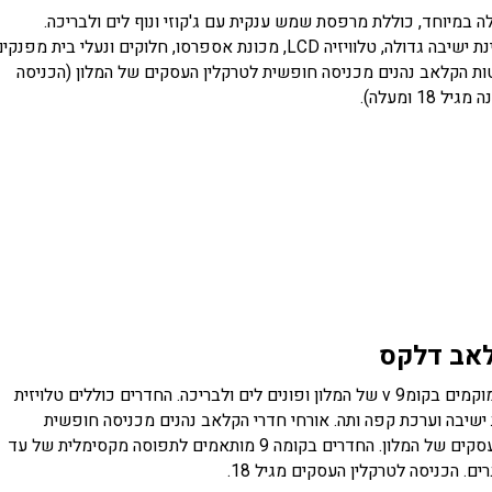
לה במיוחד, כוללת מרפסת שמש ענקית עם ג'קוזי ונוף לים ולבריכה.
בסוויטה פינת ישיבה גדולה, טלוויזיה LCD, מכונת אספרסו, חלוקים ונעלי בית מפנקי
טות הקלאב נהנים מכניסה חופשית לטרקלין העסקים של המלון (הכניסה
ל 18 ומעלה).
אב דלקס
חדרים הממוקמים בקומv 9 של המלון ופונים לים ולבריכה. החדרים כוללים טלויזית
ינת ישיבה וערכת קפה ותה. אורחי חדרי הקלאב נהנים מכניסה חופשית
לטרקלין העסקים של המלון. החדרים בקומה 9 מותאמים לתפוסה מקסימלית של עד