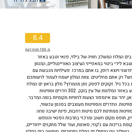
8.4
מ-
103
חוות דעת
בים המלח המשלב חוויה של בילוי, פנאי וטבע באזור
א לידי ביטוי במאפייני העיצוב האוריינטליים, המגוון
דשני ויוצא דופן, בו אתם במרכז. פעילויות מגבשת עם
פנפש? רק אתם מחליטים. צוות המלון ישמח לעמוד לרשותכם
כל גיל. זקוקים לפסק זמן מהמרוץ? מלון בראון ים המלח
(לשעבר דניאל), מציע לכם נופש בים המלח המשלב חוויה של בילוי, פנאי, ספא וטבע באזור המלונות של עין בוקק. 302 חדרים וסוויטות
 יחד עם אינספור הצעות לחוויות מקומיות בנווה המדבר.
רי פאר וסוויטות: במלון בראון ים המלח ממתינים לכם 302 חדרי פאר, מתוכם 12 סוויטות. החדרים והסוויטות מעוצבים בסגנון עכשווי,
ויטות ממתינות לכם מיטות רחבות, פינת ישיבה נוחה
ן, תופס מקום חשוב ומרכזי בתרבות הפנאי והנופש
 בריכות עם ג'קוזי, סאונות, ועוד שלל מתקנים ייחודיים,
 בשילוב עם טיפולי ים המלח הייחודיים. חופשה בים המלח