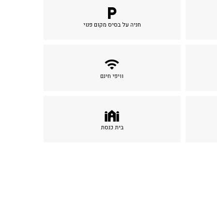
local_parking
חניה על בסיס מקום פנוי
wifi
וויפי חינם
synagogue
בית כנסת