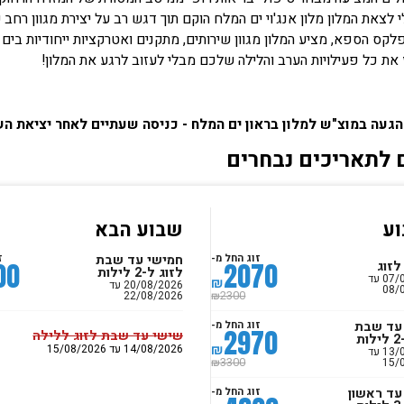
 לצאת המלון מלון אנג'וי ים המלח הוקם תוך דגש רב על יצירת מגוון רחב ש
קס הספא, מציע המלון מגוון שירותים, מתקנים ואטרקציות ייחודיות בים ה
 את כל פעילויות הערב והלילה שלכם מבלי לעזוב לרגע את המלון!
 הגעה במוצ"ש למלון בראון ים המלח - כניסה שעתיים לאחר יציאת ה
 לתאריכים נבחרים
ע
שבוע הבא
חמישי עד שבת
זוג החל מ-
ז
00
2070
לזוג
לזוג ל-2 לילות
07/08/2026 עד
₪
20/08/2026 עד
08/
22/08/2026
2300
₪
עד שבת
זוג החל מ-
2970
שישי עד שבת לזוג ללילה
ת
₪
14/08/2026 עד 15/08/2026
13/08/2026 עד
15/
3300
₪
עד ראשון
זוג החל מ-