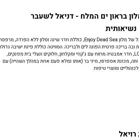
לון בראון ים המלח - דניאל לשעבר
 נשיאותית
סוויטת הדגל של מלון Enjoy Dead Sea, כוללת חדר שינה וסלון ללא הפרדה, מרפסת
ובה בריכה פרטית הפונה לים ולבריכה. הסוויטה כוללת פינת ישיבה גדולה
טלוויזיה LCD, חדר אמבטיה מרווח עם ג'קוזי ומקלחון, חלוקים ונעלי בית מפנקים,
תה, מכונת אספרסו, מיני בר (אותו נמלא פעם אחת במהלך השהייה) עם
והוליים ומוצרי טיפוח.
רויאל