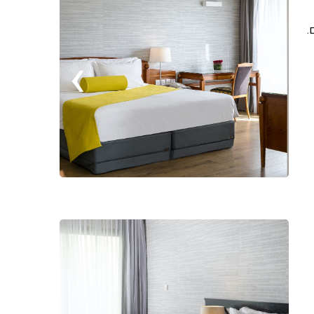
ם.
›
‹