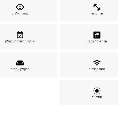
child_care
fitness_center
חדר כושר
מועדון ילדים
event_available
dining
חדר אוכל במלון
אולמות אירועים במלון
weekend
wifi
וויפי בחדרים
טרקלין עסקים
light_mode
סולריום