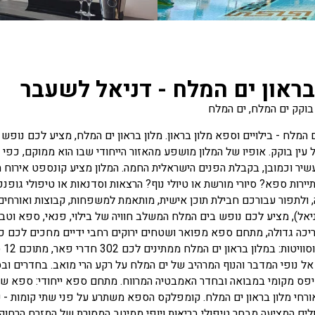
בראון ים המלח - דניאל לשעבר
 בוקק ים המלח, ים המלח
המלח - בילויים וספא מלון בראון. מלון בראון ים המלח, מציע לכם נופש 
 עין בוקק. אופיו של המלון מושפע מהאזור הייחודי שבו הוא ממוקם, כפי שב
עשיר וכמובן, בקבלת הפנים הישראלית החמה. המלון מציע קונספט אירוח ח
תיירות ספא? סיורי מורשת או טיולי נוף? הרצאות וסדנאות או טיפולי גו
ולתפור עבורכם חבילת תוכן אישית, מותאמת למשפחות, קבוצות ואורחים ב
יכה גדולה, מתחם ספא מפואר ושטחים ירוקים רחבי ידיים מחכים לכם כאן,
חד
ל נופי המדבר והנוף המרהיב של ים המלח על רקע הרי מואב. בחדרים ובסו
יפס מקומי במבואה ובחדר האמבטיה המרווח. מתחם ספא ייחודי: ספא שיז
רחי מלון בראון ים המלח. קומפלקס הספא משתרע על פני שתי קומות - קומת
לים המציעה מבחר טיפולי בריאות ויופי ממיטב המסורת של המזרח הרחוק,