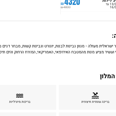
4320
ת
₪
13/08/2026 עד
16/
4800
₪
:
 ישראלית מעולה - מגוון גבינות לבנות, יוגורט וגבינות קשות, מבחר דגים
 ועשיר מציע מנות מהמטבח האירופאי, האמריקאי, המזרח הרחוק והים תיכונ
המלון
water
pool
בריכה עונתית חיצונית
בריכות מינרליות