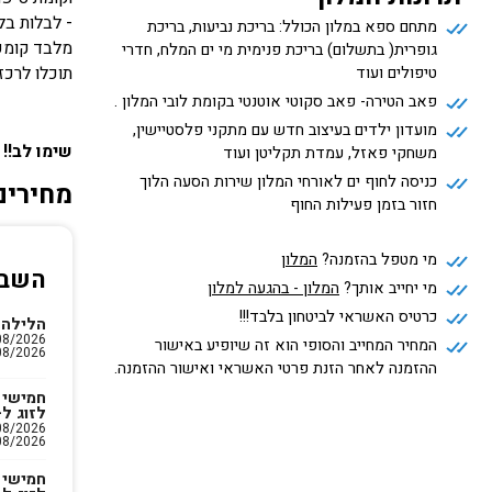
- לבלות בלי
מתחם ספא במלון הכולל: בריכת נביעות, בריכת
מלבד קומפל
גופרית( בתשלום) בריכת פנימית מי ים המלח, חדרי
טיפולים ועוד
תוכלו לרכז
פאב הטירה- פאב סקוטי אוטנטי בקומת לובי המלון .
מועדון ילדים בעיצוב חדש עם מתקני פלסטיישין,
שימו לב!!
משחקי פאזל, עמדת תקליטן ועוד
כניסה לחוף ים לאורחי המלון שירות הסעה הלוך
מחירים
חזור בזמן פעילות החוף
מי מטפל בהזמנה?
המלון
השבו
מי יחייב אותך?
המלון - בהגעה למלון
כרטיס האשראי לביטחון בלבד!!!
הלילה 
המחיר המחייב והסופי הוא זה שיופיע באישור
08/2026
ההזמנה לאחר הזנת פרטי האשראי ואישור ההזמנה.
חמישי 
לזוג ל-2 לילו
08/2026
חמישי 