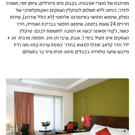
מורחבת של מוצרי אמבטיה, בקבוק מים מינרליים, עיתון יומי, תשורה
לחדר, כניסה ללא תשלום לטרקלין העסקים האקסקלוסיבי של
המלון, שימוש חופשי באינטרנט אלחוטי (לא כולל שדרוג), שירות
חדרים 24 שעות ביממה, שימוש חופשי בבריכת השחייה, חדר
כושר, ג'קוזי וסאונה יבשה או רטובה. לתשומת לבכם: טרקלין
העסקים אינו פעיל בימי ו', שבת, ערבי חג וחג. תפוסה מרבית: זוג +
ילד חדר קלאב תוכלו למצוא בחדר: כספת ערכת קפה ותה רדיו
מייבש שיער טלוויזיה בכבלים מיטה זוגית מיני בר בתשלום