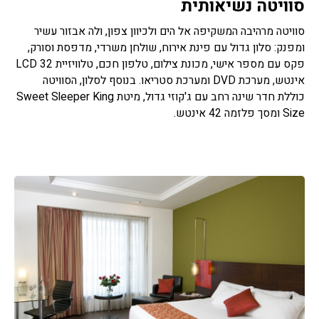
סוויטה נשיאותית
סוויטה מרהיבה המשקיפה אל הים ולכיוון צפון, ולה אבזור עשיר
ומפנק: סלון גדול עם פינת אירוח, שולחן משרדי, מדפסת וסורק,
פקס עם מספר אישי, מכונת צילום, טלפון חכם, טלוויזיית LCD 32
אינטש, מערכת DVD ומערכת סטריאו. בנוסף לסלון, הסוויטה
כוללת חדר שינה רחב עם ג'קוזי גדול, מיטת Sweet Sleeper King
Size ומסך פלזמה 42 אינטש.