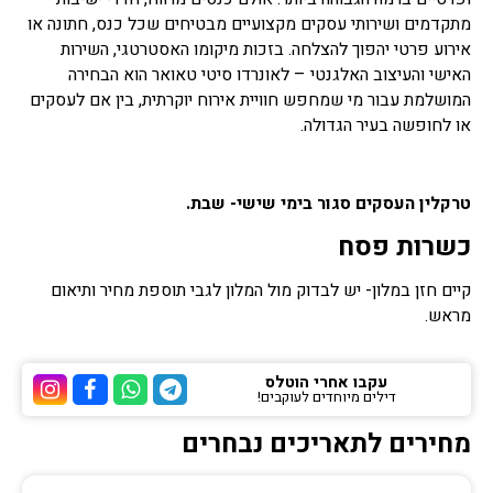
מתקדמים ושירותי עסקים מקצועיים מבטיחים שכל כנס, חתונה או
אירוע פרטי יהפוך להצלחה. בזכות מיקומו האסטרטגי, השירות
האישי והעיצוב האלגנטי – לאונרדו סיטי טאואר הוא הבחירה
המושלמת עבור מי שמחפש חוויית אירוח יוקרתית, בין אם לעסקים
או לחופשה בעיר הגדולה.
טרקלין העסקים סגור בימי שישי- שבת.
כשרות פסח
קיים חזן במלון- יש לבדוק מול המלון לגבי תוספת מחיר ותיאום
מראש.
עקבו אחרי הוטלס
דילים מיוחדים לעוקבים!
ערוץ הטלגרם של הוטלס
ערוץ הוואטסאפ של 
ערוץ הפייסבוק
ערוץ הא
מחירים לתאריכים נבחרים