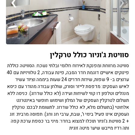
›
‹
סוויטת ג'וניור כולל טרקלין
סוויטה מרווחת ומפנקת לאירוח חלומי ובלתי נשכח. הסוויטה כוללת
פינוקים אישיים דוגמת חדר הסבה, פינת עבודה, 2 טלוויזיות עם 40
ערוצים ב- 9 שפות, שירות חדרים 24 שעות ביממה וציוד עשיר
לאיש העסקים: מדפסת לייזר וסורק, שולחן עבודה מהודר עם כיסא
מנהלים וטלפון דו קווי לשיחות ועידה (לא כולל שדרוג). כניסה ללא
תשלום לטרקלין העסקים של המלון ושימוש חופשי באינטרנט
אלחוטי (בתשלום מלא, לא כולל שדרוג. לתשומת לבכם: טרקלין
העסקים אינו פעיל בימי ו', שבת, ערבי חג וחג). תפוסה מרבית: זוג
+ 2 סוויטת ג'וניור תוכלו למצוא בחדר: מיני בר כספת ערכת קפה
ותה רדיו מייבש שיער מיטה זוגית