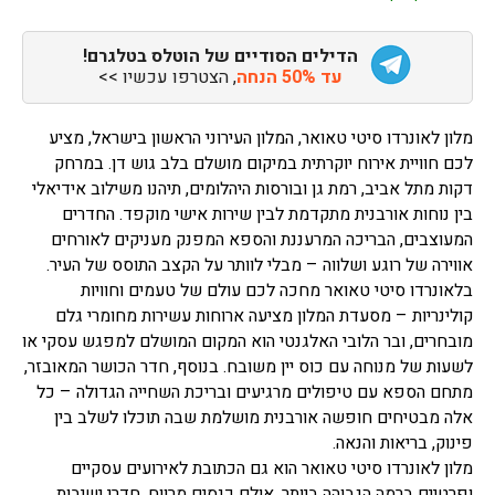
הדילים הסודיים של הוטלס בטלגרם!
עד 50% הנחה
, הצטרפו עכשיו >>
מלון לאונרדו סיטי טאואר, המלון העירוני הראשון בישראל, מציע
לכם חוויית אירוח יוקרתית במיקום מושלם בלב גוש דן. במרחק
דקות מתל אביב, רמת גן ובורסות היהלומים, תיהנו משילוב אידיאלי
בין נוחות אורבנית מתקדמת לבין שירות אישי מוקפד. החדרים
המעוצבים, הבריכה המרעננת והספא המפנק מעניקים לאורחים
אווירה של רוגע ושלווה – מבלי לוותר על הקצב התוסס של העיר.
בלאונרדו סיטי טאואר מחכה לכם עולם של טעמים וחוויות
קולינריות – מסעדת המלון מציעה ארוחות עשירות מחומרי גלם
מובחרים, ובר הלובי האלגנטי הוא המקום המושלם למפגש עסקי או
לשעות של מנוחה עם כוס יין משובח. בנוסף, חדר הכושר המאובזר,
מתחם הספא עם טיפולים מרגיעים ובריכת השחייה הגדולה – כל
אלה מבטיחים חופשה אורבנית מושלמת שבה תוכלו לשלב בין
פינוק, בריאות והנאה.
מלון לאונרדו סיטי טאואר הוא גם הכתובת לאירועים עסקיים
ופרטיים ברמה הגבוהה ביותר. אולם כנסים מרווח, חדרי ישיבות