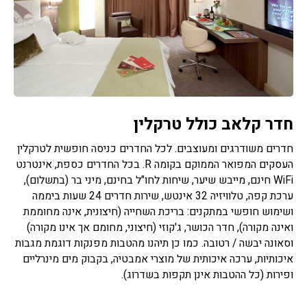
חדר קלאב כולל טרקלין
חדרים משודרגים ומעוצבים. לכל החדרים כניסה חופשית לטרקלין
העסקים המפואר הממוקם בקומה R. בכל החדרים כספת, אינטרנט
WiFi חינם, מייבש שיער, שיחות לחו"ל בחינם, מיני בר (בתשלום),
ערכת קפה, טלוויזיה 32 אינטש, שירות חדרים 24 שעות ביממה
ושימוש חופשי במתקנים: בריכת השחייה (חיצונית, אינה מחוממת
ואינה מקורה), חדר הכושר, ג'קוזי (חיצוני, מחומם אך אינו מקורה)
וסאונה יבשה / רטובה. כמו כן תיהנו מהטבות מפנקות דוגמת מגבות
איכותיות, ערכה איכותית של מוצרי אמבטיה, בקבוק מים מינרליים
ופירות (כל ההטבות אינן תקפות בשדרוג).