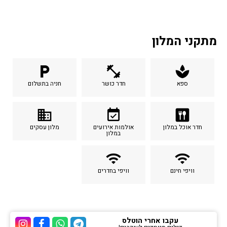
מתקני המלון
local_parking
fitness_center
spa
ספא
חדר כושר
חניה בתשלום
business
event_available
dining
חדר אוכל במלון
אולמות אירועים
מלון עסקים
במלון
wifi
wifi
וויפי חינם
וויפי בחדרים
עקבו אחרי הוטלס