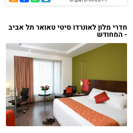
דילים מיוחדים לעוקבים!
ערוץ הטלגרם של הוטלס
ערוץ הוואטסאפ של 
ערוץ הפייסבוק
ערוץ הא
חדרי מלון לאונרדו סיטי טאואר תל אביב
- המחודש