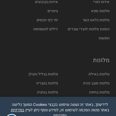
אירוח כפרי
אירוח בקיבוצים
מלונות ספא
צימרים
מלונות גלאט כשר
ימי כיף וכנסים
הזמנת מלונות לועדי עובדים
דילים למשפחות
הופעות
מלונות
מלונות באילת
מלונות בגליל והגולן
מלונות סובב כנרת
מלונות בטבריה
מלונות בחיפה
מלונות בנתניה
מלונות בתל אביב
מלונות בירושלים
לידיעתך, באתר זה נעשה שימוש בקבצי Cookies המשך גלישה
באתר מהווה הסכמה לשימוש זה, למידע נוסף ניתן לעיין
במדיניות
הפרטיות