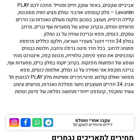
אביביים שקטים, באזור שוקק חיים וסטייל. מחכה לכם PLAY
Levontin – מלון קונספט אורבני. המלון מציע חוויה מסוגננת,
קלילה וכיפית, מעוצב בסגנון הלקוח מעולם האגדות ובו חדרים
מרווחים ונוחים, ובקרוב שפע של מסעדות שף וברים, מרחב
עסקים, כנסים, ספא ובריכת שחיה על גג המלון.
במלון 34 חדרי וינטג' מעוררי השראה, חלקם כוללים מרפסת
פתוחה לרחוב. בכל חדר מיטה גדולה ורחבה, חלונות גבוהים
המכניסים את החוץ פנימה, טלוויזיה, מכונת קפה, אינטרנט מהיר
ושפע של הפתעות מפנקות. בקרוב יוקמו במלון ברים, מסעדות שף,
בריכה מוקפת אור ואווירה על גג המלון, אולמות כנסים, ספא
מפואר ואולם קולנוע פרטי.חדרים וסוויטות מלון PLAY לבונטין תל
אביב 34 חדרים מעוצבים הישר ממלכת האגדות, מגישים עיצוב
עשיר ומוקפד, קונספט ייחודי ותחושה נפלאה של פינוק ונוחות.
עקבו אחרי הוטלס
דילים מיוחדים לעוקבים!
ערוץ הטלגרם של הוטלס
ערוץ הוואטסאפ של 
ערוץ הפייסבוק
ערוץ הא
מחירים לתאריכים נבחרים