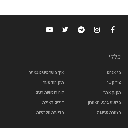
ערוץ הפייסבוק של הוטלס
ערוץ האינסטגרם של הוטלס
ערוץ הטלגרם של הוטלס
ערוץ טוויטר של הוטלס
ערוץ היוטיוב של הו
כללי
מי אנחנו
איך משתמשים באתר
צור קשר
תיק ההזמנות
תקנון אתר
לוח חופשות חגים
מלונות ברגע האחרון
דילים לאילת
הצהרת נגישות
מדיניות הפרטיות