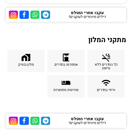
עקבו אחרי הוטלס
דילים מיוחדים לעוקבים!
ערוץ הטלגרם של הוטלס
ערוץ הוואטסאפ של 
ערוץ הפייסבוק
ערוץ הא
מתקני המלון
home_work
coffee_maker
smoke_free
כל החדרים ללא
אספרסו בחדרים
מלון בוטיק
עישון
airline_seat_individual_suite
wifi
וויפי בחדרים
סוויטות מפוארות
עקבו אחרי הוטלס
דילים מיוחדים לעוקבים!
ערוץ הטלגרם של הוטלס
ערוץ הוואטסאפ של 
ערוץ הפייסבוק
ערוץ הא