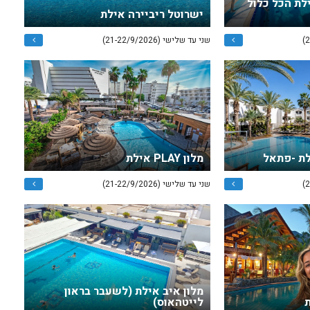
ילת הכל כלול
ישרוטל ריביירה אילת
שני עד שלישי (21-22/9/2026)
לת -פתאל
מלון PLAY אילת
שני עד שלישי (21-22/9/2026)
מלון איב אילת (לשעבר בראון
ת
לייטהאוס)