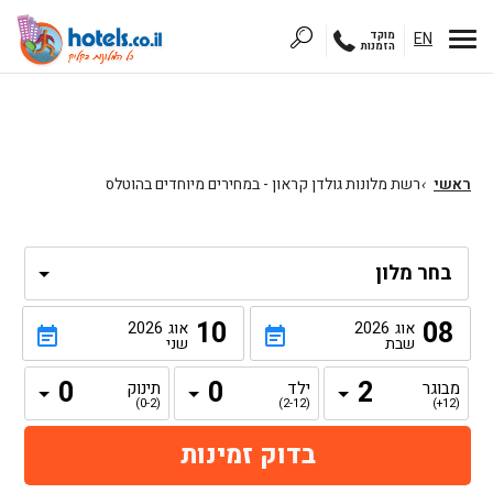
EN
מוקד
הזמנות
ראשי
›
רשת מלונות גולדן קראון - במחירים מיוחדים בהוטלס
10
08
אוג
2026
אוג
2026
event_note
event_note
שבת
שני
מבוגר
ילד
תינוק
(0-2)
(2-12)
(12+)