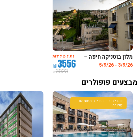
מלון בוטניקה חיפה –
זוג ל-2 לילות
3556
חדש ! מרשת פתאל
₪
3/9/26 - 5/9/26
3823
₪
בצעים פופולרים
חדש לחורף - הבריכה מחוממת
ומקורה!