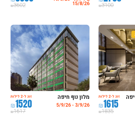
15/8/26
3602
3100
₪
₪
יפה
מלון נוף חיפה
זוג ל-2 לילות
זוג ל-2 לילות
1520
1615
₪
₪
3/9/26 - 5/9/26
1617
1835
₪
₪