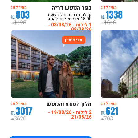
כפר הנופש דריה
מחיר לזוג
מחיר לזוג
803
1338
קבלת חדרים החל משעה
₪
₪
18:00 אבל אפשר להגיע
1428
1648
מהבוקר ולהיות בחוף
₪
₪
1 לילות - 08/08/26 -
09/08/26
חצי פנסיון
מלון הספא והנופש
מחיר לזוג
מחיר לזוג
3017
621
אחוזת אסיינדה ביער
₪
₪
2 לילות - 19/08/26 -
מרשת סי הוטלס
21/08/26
3620
703
₪
₪