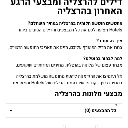
דילים להרצליה ומבצעי הרגע
האחרון בהרצליה
מחפשים חופשה חלומית בהרצליה במחיר משתלם?
Hotels מציעה לכם את כל המבצעים והדילים הטובים ביותר
למלונות בהרצליה, במקום אחד:
איך זה עובד?
מבצעי הרגע האחרון בלעדיים, מגוון רחב של בתי מלון איכותיים,
בחרו את הדיל המועדף עליכם, הזינו את תאריכי החופשה הרצויים,
מחירים אטרקטיביים ישירות מהמלונות, עדכונים שוטפים על
קבלו מחיר סופי הכולל את המבצע המוצג.
הצעות חדשות.
למה לבחור בהוטלס?
מבחר עצום של מלונות בהרצליה, מחירים תחרותיים ושקופים,
ממשק ידידותי למשתמש, הזמנה מהירה ובטוחה!
אל תחמיצו את ההזדמנות ליהנות מחופשה מושלמת בהרצליה
במחיר מצוין. בקרו עכשיו בעמוד הדילים של Hotels ומצאו את
החבילה המושלמת עבורכם!
מבצעי מלונות בהרצליה
הזמינו עוד היום וחסכו בגדול על החופשה הבאה שלכם בהרצליה
עם הוטלס - כל המלונות בקליק!