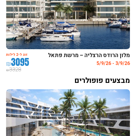
מלון הרודס הרצליה – מרשת פתאל
זוג ל-2 לילות
3095
₪
3/9/26 - 5/9/26
3328
₪
מבצעים פופולרים