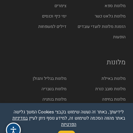
מלונות ספא
צימרים
מלונות גלאט כשר
ימי כיף וכנסים
הזמנת מלונות לועדי עובדים
דילים למשפחות
הופעות
מלונות
מלונות באילת
מלונות בגליל והגולן
מלונות סובב כנרת
מלונות בטבריה
מלונות בחיפה
מלונות בנתניה
מלונות בתל אביב
מלונות בירושלים
לידיעתך, באתר זה נעשה שימוש בקבצי Cookies המשך גלישה
באתר מהווה הסכמה לשימוש זה, למידע נוסף ניתן לעיין
במדיניות
הפרטיות